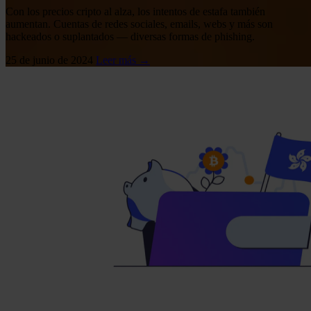
Con los precios cripto al alza, los intentos de estafa también
aumentan. Cuentas de redes sociales, emails, webs y más son
hackeados o suplantados — diversas formas de phishing.
25 de junio de 2024
Leer más →