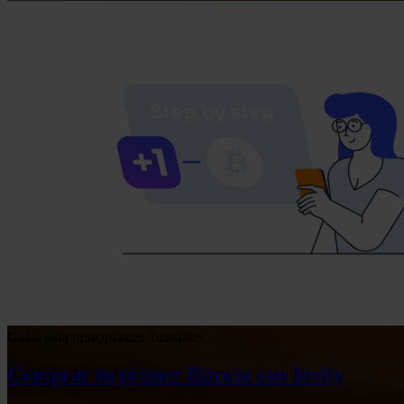
Guías para principiantes
Tutoriales
Comprar tu primer Bitcoin con Invity