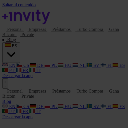
Saltar al contenido
Personal
Empresas
Préstamos
Turbo Compra
Gana
Bitcoin
Private
Blog
ES
EN
CS
DE
PL
HU
NL
SV
FI
ES
PT
FR
IT
Descargar la app
Personal
Empresas
Préstamos
Turbo Compra
Gana
Bitcoin
Private
Blog
EN
CS
DE
PL
HU
NL
SV
FI
ES
PT
FR
IT
Descargar la app