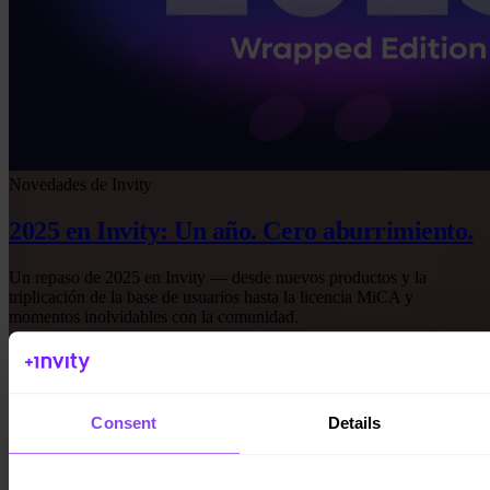
Novedades de Invity
2025 en Invity: Un año. Cero aburrimiento.
Un repaso de 2025 en Invity — desde nuevos productos y la
triplicación de la base de usuarios hasta la licencia MiCA y
momentos inolvidables con la comunidad.
6 de enero de 2026
Leer más →
Consent
Details