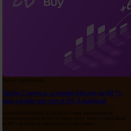
Turbo Compra
Bitcoin
Turbo Compra: acumula bitcoin un 60 %
más rápido que con el DCA habitual
La inversión periódica es una de las formas más sencillas de
construir una cartera de bitcoin a largo plazo. Turbo Compra añade
un 60 % de poder de compra extra a cada compra.