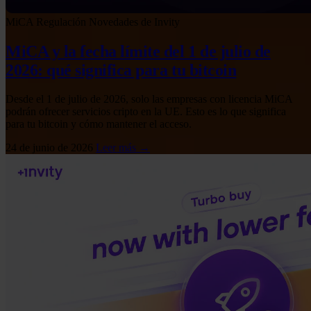
MiCA
Regulación
Novedades de Invity
MiCA y la fecha límite del 1 de julio de
2026: qué significa para tu bitcoin
Desde el 1 de julio de 2026, solo las empresas con licencia MiCA
podrán ofrecer servicios cripto en la UE. Esto es lo que significa
para tu bitcoin y cómo mantener el acceso.
24 de junio de 2026
Leer más →