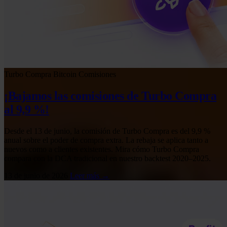
Turbo Compra
Bitcoin
Comisiones
¡Bajamos las comisiones de Turbo Compra
al 9,9 %!
Desde el 13 de junio, la comisión de Turbo Compra es del 9,9 %
anual sobre el poder de compra extra. La rebaja se aplica tanto a
nuevos como a clientes existentes. Mira cómo Turbo Compra
compara con la DCA tradicional en nuestro backtest 2020–2025.
13 de junio de 2026
Leer más →