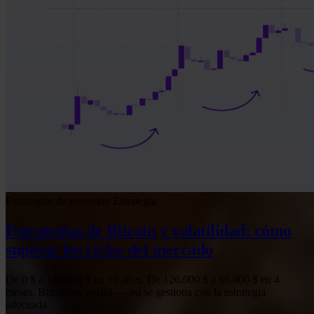
Estrategias de inversión
Estrategia
Estrategias de Bitcoin y volatilidad: cómo
superar los ciclos del mercado
De 0 $ a 126.000 $ en 16 años. De 126.000 $ a 60.000 $ en 4
meses. Bitcoin es volátil — así se gestiona con la estrategia
adecuada.