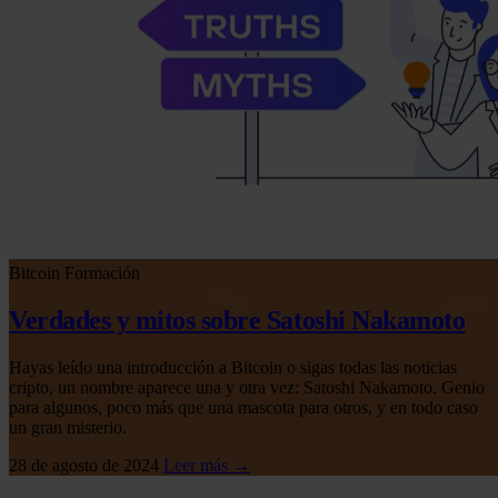
Bitcoin
Formación
Verdades y mitos sobre Satoshi Nakamoto
Hayas leído una introducción a Bitcoin o sigas todas las noticias
cripto, un nombre aparece una y otra vez: Satoshi Nakamoto. Genio
para algunos, poco más que una mascota para otros, y en todo caso
un gran misterio.
28 de agosto de 2024
Leer más →