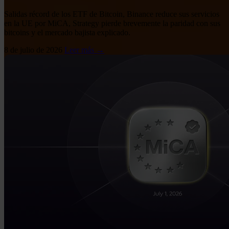
Salidas récord de los ETF de Bitcoin, Binance reduce sus servicios
en la UE por MiCA, Strategy pierde brevemente la paridad con sus
bitcoins y el mercado bajista explicado.
8 de julio de 2026
Leer más →