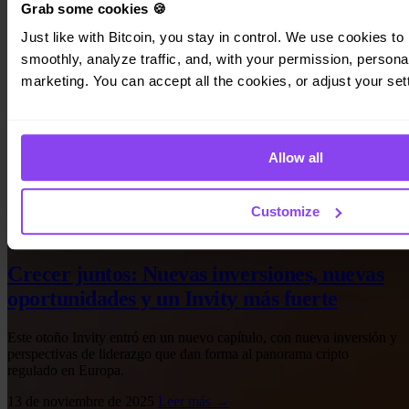
Grab some cookies 🍪
Just like with Bitcoin, you stay in control. We use cookies to 
smoothly, analyze traffic, and, with your permission, personal
marketing. You can accept all the cookies, or adjust your set
Allow all
Customize
Novedades de Invity
Crecer juntos: Nuevas inversiones, nuevas
oportunidades y un Invity más fuerte
Este otoño Invity entró en un nuevo capítulo, con nueva inversión y
perspectivas de liderazgo que dan forma al panorama cripto
regulado en Europa.
13 de noviembre de 2025
Leer más →