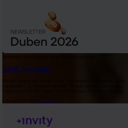
Newsletter
Novedades de Invity
Resumen mensual
Abril | Newsletter
Bitcoin siempre está abierto — 24/7, sin importar festividades, clima
o geopolítica. Lo destacado de abril: Strategy supera a BlackRock,
controversia BIP-361, repaso de conferencias, cost basis explicado.
4 de mayo de 2026
Leer más →