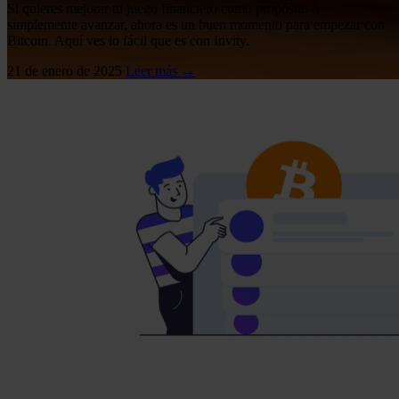
Si quieres mejorar tu juego financiero como propósito o
simplemente avanzar, ahora es un buen momento para empezar con
Bitcoin. Aquí ves lo fácil que es con Invity.
21 de enero de 2025
Leer más →