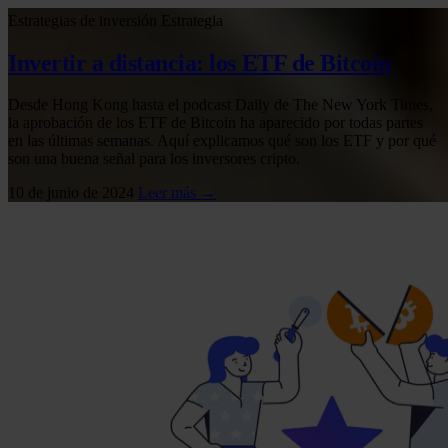
Estrategias de inversión
Estrategia
Invertir a distancia: los ETF de Bitcoin
Desde Hong Kong hasta el podcast Daily de The New York Times,
la aprobación de los ETF de Bitcoin ha aparecido por todas partes
en las últimas semanas. Aquí explicamos qué son los ETF y por qué
son una buena señal para los inversores cripto.
10 de junio de 2024
Leer más →