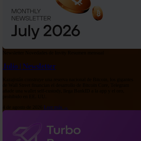
Newsletter
Novedades de Invity
Resumen mensual
Julio | Newsletter
Kazajistán construye una reserva nacional de Bitcoin, los gigantes
de Wall Street financian el desarrollo de Bitcoin Core, Telegram
añade una wallet self-custody, llega BankID a la app y el oro,
prohibido en EE. UU.
4 de agosto de 2026
Leer más →