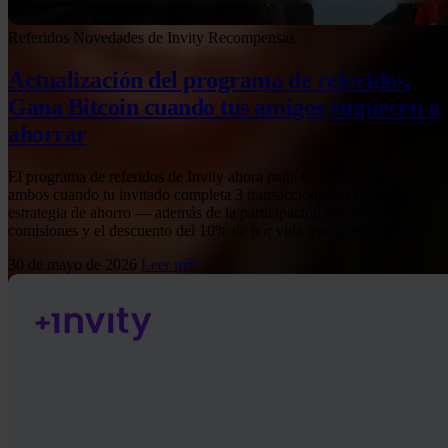
Referidos
Novedades de Invity
Recompensas
Actualización del programa de referidos.
Gana Bitcoin cuando tus amigos empiecen a
ahorrar
El programa de referidos de Invity ahora paga €4 en Bitcoin a
ambos cuando tu invitado completa 3 transacciones en cualquier
estrategia de ahorro — además de la participación del 33% en
comisiones y el descuento del 10% de por vida que ya existían.
30 de mayo de 2026
Leer más →