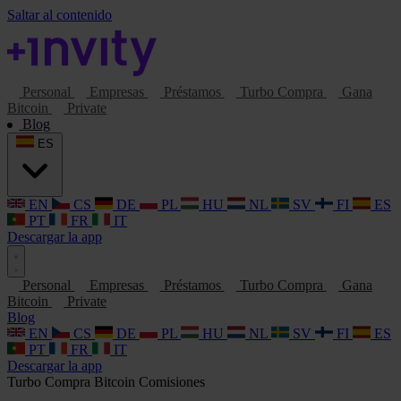
Saltar al contenido
Personal
Empresas
Préstamos
Turbo Compra
Gana
Bitcoin
Private
Blog
ES
EN
CS
DE
PL
HU
NL
SV
FI
ES
PT
FR
IT
Descargar la app
Personal
Empresas
Préstamos
Turbo Compra
Gana
Bitcoin
Private
Blog
EN
CS
DE
PL
HU
NL
SV
FI
ES
PT
FR
IT
Descargar la app
Turbo Compra
Bitcoin
Comisiones