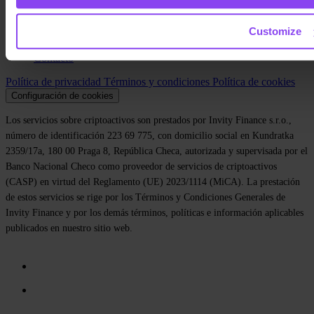
Blog
Prensa
Customize
Affiliate
Carreras
Contacto
Política de privacidad
Términos y condiciones
Política de cookies
Configuración de cookies
Los servicios sobre criptoactivos son prestados por Invity Finance s.r.o.,
número de identificación 223 69 775, con domicilio social en Kundratka
2359/17a, 180 00 Praga 8, República Checa, autorizada y supervisada por el
Banco Nacional Checo como proveedor de servicios de criptoactivos
(CASP) en virtud del Reglamento (UE) 2023/1114 (MiCA). La prestación
de estos servicios se rige por los Términos y Condiciones Generales de
Invity Finance y por los demás términos, políticas e información aplicables
publicados en nuestro sitio web.