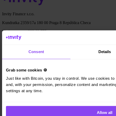
Invity Finance s.r.o.
Kundratka 2359/17a 180 00 Praga 8 República Checa
ID de empresa: 223 69 775
Consent
Details
Invity
Personal
Grab some cookies 🍪
Empresas
Préstamos
Just like with Bitcoin, you stay in control. We use cookies to 
Turbo Compra
and, with your permission, personalize content and marketing.
Gana Bitcoin
Private
settings at any time.
Company
Sobre nosotros
Allow all
Legal