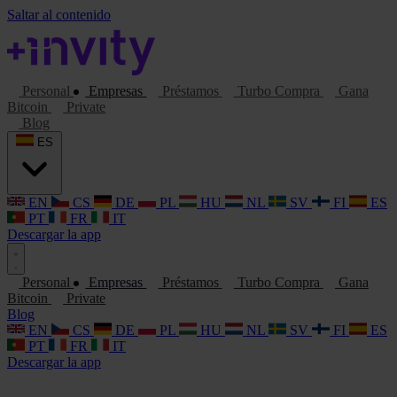
Saltar al contenido
Personal
Empresas
Préstamos
Turbo Compra
Gana
Bitcoin
Private
Blog
ES
EN
CS
DE
PL
HU
NL
SV
FI
ES
PT
FR
IT
Descargar la app
Personal
Empresas
Préstamos
Turbo Compra
Gana
Bitcoin
Private
Blog
EN
CS
DE
PL
HU
NL
SV
FI
ES
PT
FR
IT
Descargar la app