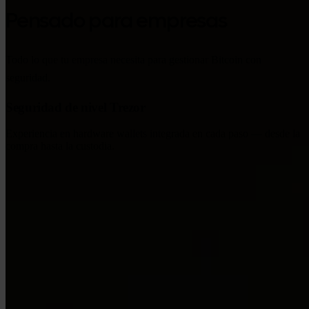
Pensado para empresas
Todo lo que tu empresa necesita para gestionar Bitcoin con
seguridad.
Seguridad de nivel Trezor
Experiencia en hardware wallets integrada en cada paso — desde la
compra hasta la custodia.