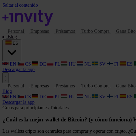
Saltar al contenido
Personal
Empresas
Préstamos
Turbo Compra
Gana Bitc
Blog
ES
EN
CS
DE
PL
HU
NL
SV
FI
ES
Descargar la app
Personal
Empresas
Préstamos
Turbo Compra
Gana Bitc
Blog
EN
CS
DE
PL
HU
NL
SV
FI
ES
Descargar la app
Guías para principiantes
Tutoriales
¿Cuál es la mejor wallet de Bitcoin? (y cómo funciona) W
Las wallets cripto son centrales para comprar y operar con cripto. ¿