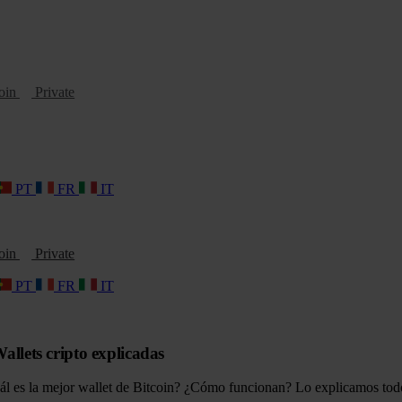
oin
Private
PT
FR
IT
oin
Private
PT
FR
IT
allets cripto explicadas
Cuál es la mejor wallet de Bitcoin? ¿Cómo funcionan? Lo explicamos tod