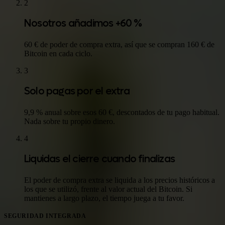
2
Nosotros añadimos +60 %
60 € de poder de compra extra, así que se compran 160 € de
Bitcoin en cada ciclo.
3
Solo pagas por el extra
9,9 % anual sobre esos 60 €, descontados de tu pago habitual.
Nada sobre tu propio dinero.
4
Liquidas el cierre cuando finalizas
El poder de compra extra se liquida a los precios históricos a
los que se utilizó, frente al valor actual del Bitcoin. Si
mantienes a largo plazo, el tiempo juega a tu favor.
SEGURIDAD INTEGRADA