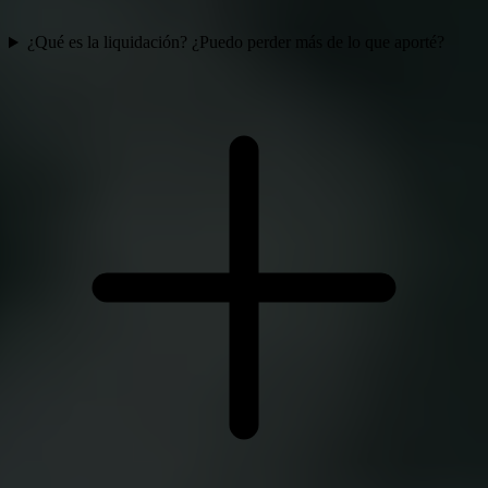
¿Qué es la liquidación? ¿Puedo perder más de lo que aporté?