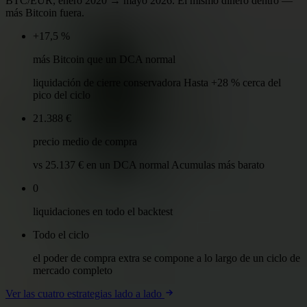
BTC/EUR, enero 2020 → mayo 2026. El mismo dinero dentro —
más Bitcoin fuera.
+17,5 %
más Bitcoin que un DCA normal
liquidación de cierre conservadora Hasta +28 % cerca del
pico del ciclo
21.388 €
precio medio de compra
vs 25.137 € en un DCA normal Acumulas más barato
0
liquidaciones en todo el backtest
Todo el ciclo
el poder de compra extra se compone a lo largo de un ciclo de
mercado completo
Ver las cuatro estrategias lado a lado