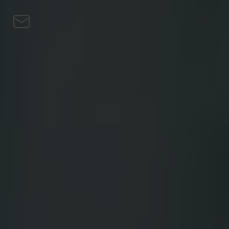
Saltar al contenido
Personal
Empresas
Préstamos
Turbo Compra
Gana
Bitcoin
Private
Blog
ES
EN
CS
DE
PL
HU
NL
SV
FI
ES
PT
FR
IT
Descargar la app
Personal
Empresas
Préstamos
Turbo Compra
Gana
Bitcoin
Private
Blog
EN
CS
DE
PL
HU
NL
SV
FI
ES
PT
FR
IT
Descargar la app