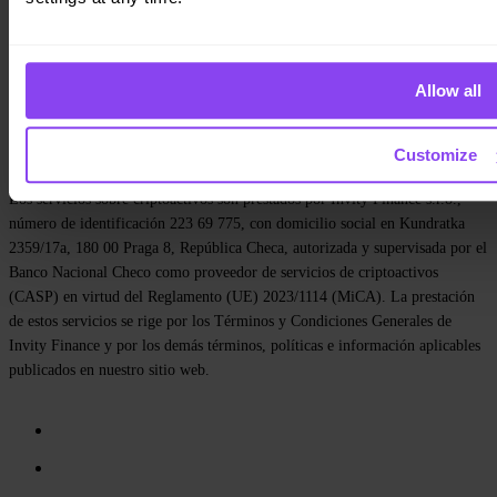
Legal
Blog
Prensa
Affiliate
Carreras
Allow all
Contacto
Política de privacidad
Términos y condiciones
Política de cookies
Customize
Configuración de cookies
Los servicios sobre criptoactivos son prestados por Invity Finance s.r.o.,
número de identificación 223 69 775, con domicilio social en Kundratka
2359/17a, 180 00 Praga 8, República Checa, autorizada y supervisada por el
Banco Nacional Checo como proveedor de servicios de criptoactivos
(CASP) en virtud del Reglamento (UE) 2023/1114 (MiCA). La prestación
de estos servicios se rige por los Términos y Condiciones Generales de
Invity Finance y por los demás términos, políticas e información aplicables
publicados en nuestro sitio web.