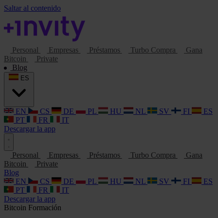
Saltar al contenido
Personal
Empresas
Préstamos
Turbo Compra
Gana
Bitcoin
Private
Blog
ES
EN
CS
DE
PL
HU
NL
SV
FI
ES
PT
FR
IT
Descargar la app
Personal
Empresas
Préstamos
Turbo Compra
Gana
Bitcoin
Private
Blog
EN
CS
DE
PL
HU
NL
SV
FI
ES
PT
FR
IT
Descargar la app
Bitcoin
Formación