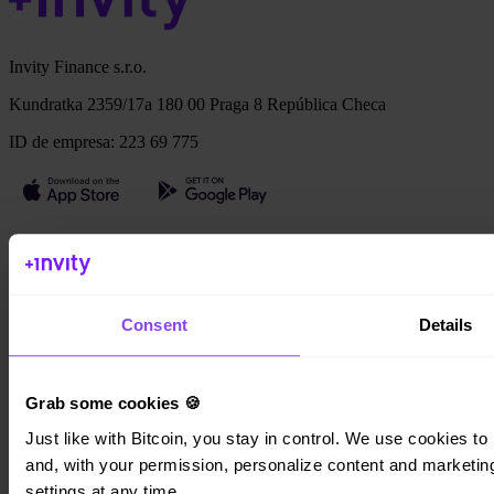
Invity Finance s.r.o.
Kundratka 2359/17a 180 00 Praga 8 República Checa
ID de empresa: 223 69 775
Invity
Personal
Empresas
Consent
Details
Préstamos
Turbo Compra
Gana Bitcoin
Private
Grab some cookies 🍪
Company
Just like with Bitcoin, you stay in control. We use cookies to 
and, with your permission, personalize content and marketing.
Sobre nosotros
settings at any time.