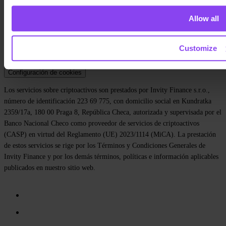
Blog
Prensa
Allow all
Affiliate
Carreras
Contacto
Customize
Política de privacidad
Términos y condiciones
Política de cookies
Configuración de cookies
Los servicios sobre criptoactivos son prestados por Invity Finance s.r.o.,
número de identificación 223 69 775, con domicilio social en Kundratka
2359/17a, 180 00 Praga 8, República Checa, autorizada y supervisada por el
Banco Nacional Checo como proveedor de servicios de criptoactivos
(CASP) en virtud del Reglamento (UE) 2023/1114 (MiCA). La prestación
de estos servicios se rige por los Términos y Condiciones Generales de
Invity Finance y por los demás términos, políticas e información aplicables
publicados en nuestro sitio web.