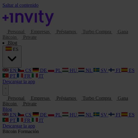
Saltar al contenido
Personal
Empresas
Préstamos
Turbo Compra
Gana
Bitcoin
Private
Blog
ES
EN
CS
DE
PL
HU
NL
SV
FI
ES
PT
FR
IT
Descargar la app
Personal
Empresas
Préstamos
Turbo Compra
Gana
Bitcoin
Private
Blog
EN
CS
DE
PL
HU
NL
SV
FI
ES
PT
FR
IT
Descargar la app
Bitcoin
Formación