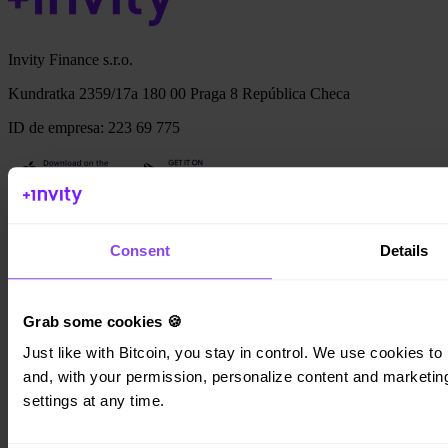
Invity Finance s.r.o.
Kundratka 2359/17a 180 00 Praga 8 República Checa
ID de empresa: 223 69 775
Invity
Consent
Details
Personal
Empresas
Préstamos
Turbo Compra
Grab some cookies 🍪
Gana Bitcoin
Private
Just like with Bitcoin, you stay in control. We use cookies to 
and, with your permission, personalize content and marketing.
Company
settings at any time.
Sobre nosotros
Legal