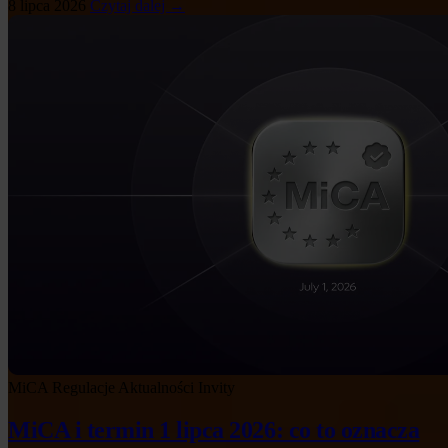
8 lipca 2026
Czytaj dalej →
MiCA
Regulacje
Aktualności Invity
MiCA i termin 1 lipca 2026: co to oznacza