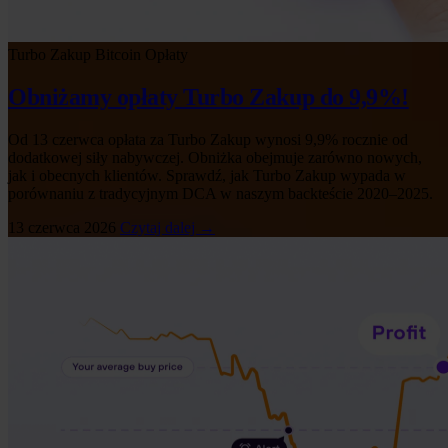
Turbo Zakup
Bitcoin
Opłaty
Obniżamy opłaty Turbo Zakup do 9,9%!
Od 13 czerwca opłata za Turbo Zakup wynosi 9,9% rocznie od
dodatkowej siły nabywczej. Obniżka obejmuje zarówno nowych,
jak i obecnych klientów. Sprawdź, jak Turbo Zakup wypada w
porównaniu z tradycyjnym DCA w naszym backteście 2020–2025.
13 czerwca 2026
Czytaj dalej →