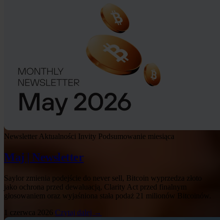
Newsletter
Aktualności Invity
Podsumowanie miesiąca
Maj | Newsletter
Saylor zmienia podejście do never sell, Bitcoin wyprzedza złoto
jako ochrona przed dewaluacją, Clarity Act przed finalnym
głosowaniem oraz wyjaśniona stała podaż 21 milionów Bitcoinów.
1 czerwca 2026
Czytaj dalej →