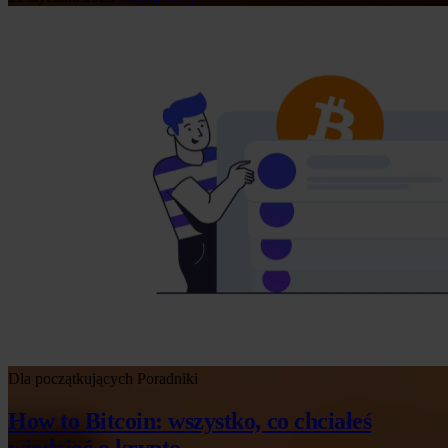
Dla początkujących
Poradniki
How to Bitcoin: wszystko, co chciałeś