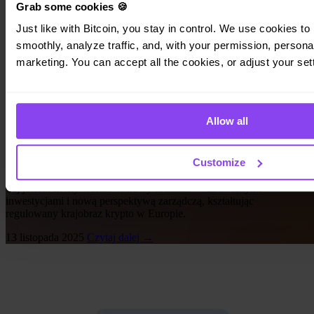
Grab some cookies 🍪
Just like with Bitcoin, you stay in control. We use cookies to 
smoothly, analyze traffic, and, with your permission, personal
marketing. You can accept all the cookies, or adjust your set
Aktualności Invity
Allow all
Rośniemy razem: nowe inwestycje, nowe
możliwości i silniejsze Invity
Customize
Tej jesieni Invity weszło w nowy rozdział — ze świeżymi
inwestycjami i nową perspektywą zarządczą, kształtując
regulowany krajobraz krypto w Europie.
13 listopada 2025
Czytaj dalej →