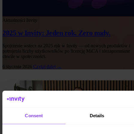
Aktualności Invity
2025 w Invity: Jeden rok. Zero nudy.
Spojrzenie wstecz na 2025 rok w Invity — od nowych produktów i
potrojenia liczby użytkowników po licencję MiCA i niezapomniane
chwile w społeczności.
6 stycznia 2026
Czytaj dalej →
Consent
Details