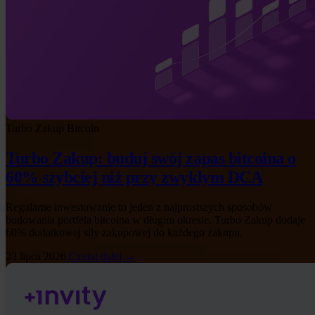
Turbo Zakup
Bitcoin
Turbo Zakup: buduj swój zapas bitcoina o
60% szybciej niż przy zwykłym DCA
Regularne inwestowanie to jeden z najprostszych sposobów
budowania portfela bitcoina w długim okresie. Turbo Zakup dodaje
60% dodatkowej siły zakupowej do każdego zakupu.
23 lipca 2026
Czytaj dalej →