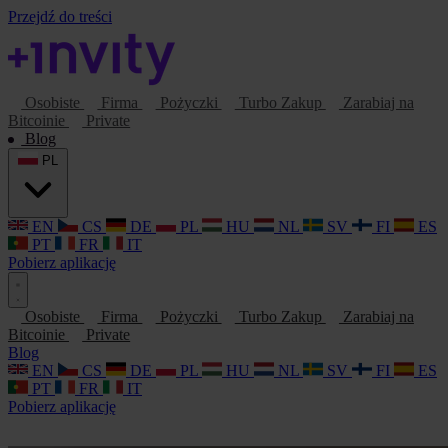
Przejdź do treści
Osobiste
Firma
Pożyczki
Turbo Zakup
Zarabiaj na
Bitcoinie
Private
Blog
PL
EN
CS
DE
PL
HU
NL
SV
FI
ES
PT
FR
IT
Pobierz aplikację
Osobiste
Firma
Pożyczki
Turbo Zakup
Zarabiaj na
Bitcoinie
Private
Blog
EN
CS
DE
PL
HU
NL
SV
FI
ES
PT
FR
IT
Pobierz aplikację