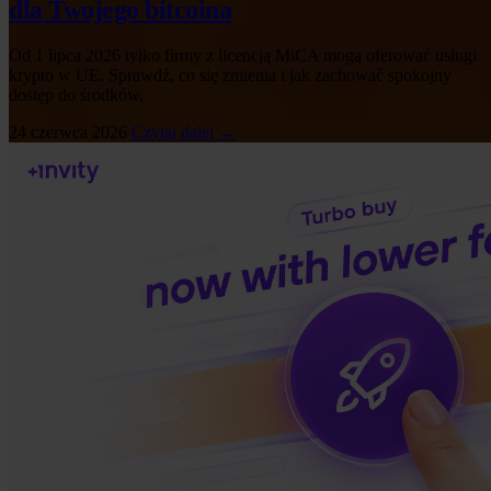
dla Twojego bitcoina
Od 1 lipca 2026 tylko firmy z licencją MiCA mogą oferować usługi
krypto w UE. Sprawdź, co się zmienia i jak zachować spokojny
dostęp do środków.
24 czerwca 2026
Czytaj dalej →