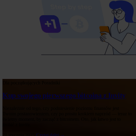
Dla początkujących
Poradniki
Kup swojego pierwszego bitcoina z Invity
Niezależnie od tego, czy podniesienie poziomu finansów jest
Twoim postanowieniem, czy po prostu krokiem naprzód — teraz to
świetny moment, by zacząć z bitcoinem. Oto, jak łatwo jest to
zrobić z Invity.
21 stycznia 2025
Czytaj dalej →