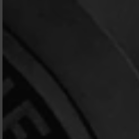
Sí. Invity Finance s.r.o. opera bajo licencia financiera de la UE con
pleno cumplimiento de MiCA. Tu actividad está protegida por las
mismas normas que cualquier servicio financiero regulado en la
Unión Europea.
¿En qué se diferencia Invity de un exchange?