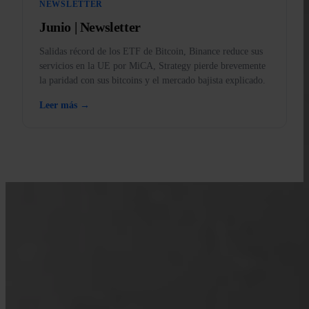
NEWSLETTER
Junio | Newsletter
Salidas récord de los ETF de Bitcoin, Binance reduce sus
servicios en la UE por MiCA, Strategy pierde brevemente
la paridad con sus bitcoins y el mercado bajista explicado.
Leer más →
APRENDE CON INVITY
Mejora tu conocimiento sobre
Bitcoin
Recursos para compradores primerizos y stackers de larga