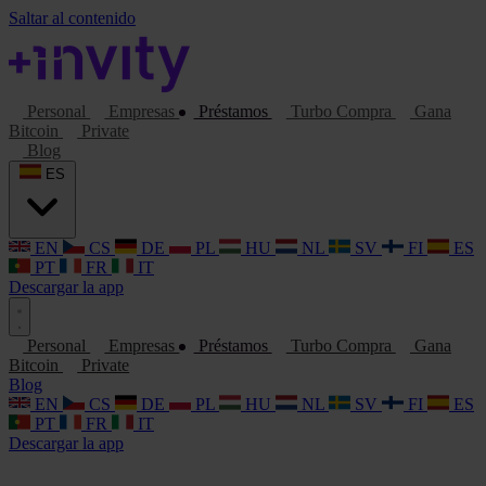
Saltar al contenido
Personal
Empresas
Préstamos
Turbo Compra
Gana
Bitcoin
Private
Blog
ES
EN
CS
DE
PL
HU
NL
SV
FI
ES
PT
FR
IT
Descargar la app
Personal
Empresas
Préstamos
Turbo Compra
Gana
Bitcoin
Private
Blog
EN
CS
DE
PL
HU
NL
SV
FI
ES
PT
FR
IT
Descargar la app