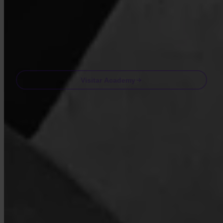
Al visitar Academy, aceptas recibir correos electrónicos de marketing y
producto de nuestra parte. Cancela cuando quieras. Consulta nuestra
Política de privacidad
.
Email
Visitar Academy
Preguntas frecuentes
FAQ
¿Está Invity autorizado y regulado?