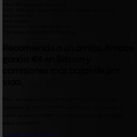
which Bitcoin app are you using?
Invity. Sets itself, buys automatically. Properly licensed too.
send me the link
invity.io/join
Join Invity — you both get Bitcoin.
Your friend invited you. Start stacking.
Recomienda a un amigo. Ambos
ganáis €4 en Bitcoin y
comisiones más bajas de por
vida.
Dale a tus amigos un 10 % de descuento de por vida en las
comisiones del servicio, tú te llevas el 33 % de esa comisión. Y
cuando un amigo complete 3 compras con cualquier estrategia,
ambos os lleváis €4.
Descubre cómo funciona