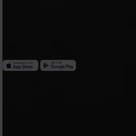
Invity Finance s.r.o.
Kundratka 2359/17a 180 00 Praga 8 República Checa
ID de empresa: 223 69 775
Invity
Personal
Empresas
Préstamos
Turbo Compra
Gana Bitcoin
Private
Company