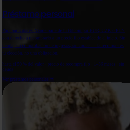
Préstamo personal
Para particulares. Vende parte de tu Bitcoin por EUR, CZK o PLN
con derecho a recomprarlo a un precio fijo establecido al inicio. Sin
deuda, sin comprobación de ingresos, sin cuotas — la recompra es
tu elección, no una obligación.
hasta el 50 % del valor · precio de recompra fijo · 1–36 meses · sin
deuda
Ver préstamos personales