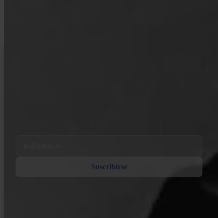
trayectoria. Sin hype, sin predicciones de precio — solo marcos de
referencia y pensamiento claro.
INVITY NEWSLETTER
Directo de Invity
Nuestro mensaje regular — qué pasa en Bitcoin, finanzas y en Invity.
Al suscribirte, aceptas recibir correos electrónicos de marketing y
producto de nuestra parte. Cancela cuando quieras. Consulta nuestra
Política de privacidad
.
Email
Suscribirse