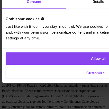
Consent
Details
Gana Bitcoin
Private
Company
Grab some cookies 🍪
Just like with Bitcoin, you stay in control. We use cookies to 
Sobre nosotros
Legal
and, with your permission, personalize content and marketing.
Blog
settings at any time.
Prensa
Affiliate
Carreras
Contacto
Allow all
Política de privacidad
Términos y condiciones
Política de cookies
Configuración de cookies
Customize
Los servicios sobre criptoactivos son prestados por Invity Finance s.r.o.,
número de identificación 223 69 775, con domicilio social en Kundratka
2359/17a, 180 00 Praga 8, República Checa, autorizada y supervisada por el
Banco Nacional Checo como proveedor de servicios de criptoactivos
(CASP) en virtud del Reglamento (UE) 2023/1114 (MiCA). La prestación
de estos servicios se rige por los Términos y Condiciones Generales de
Invity Finance y por los demás términos, políticas e información aplicables