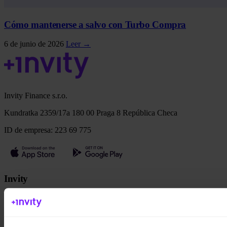
Cómo mantenerse a salvo con Turbo Compra
6 de junio de 2026
Leer →
Invity Finance s.r.o.
Kundratka 2359/17a 180 00 Praga 8 República Checa
ID de empresa: 223 69 775
Invity
Personal
Empresas
Préstamos
Turbo Compra