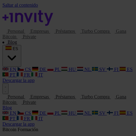
Saltar al contenido
Personal
Empresas
Préstamos
Turbo Compra
Gana
Bitcoin
Private
Blog
ES
EN
CS
DE
PL
HU
NL
SV
FI
ES
PT
FR
IT
Descargar la app
Personal
Empresas
Préstamos
Turbo Compra
Gana
Bitcoin
Private
Blog
EN
CS
DE
PL
HU
NL
SV
FI
ES
PT
FR
IT
Descargar la app
Bitcoin
Formación