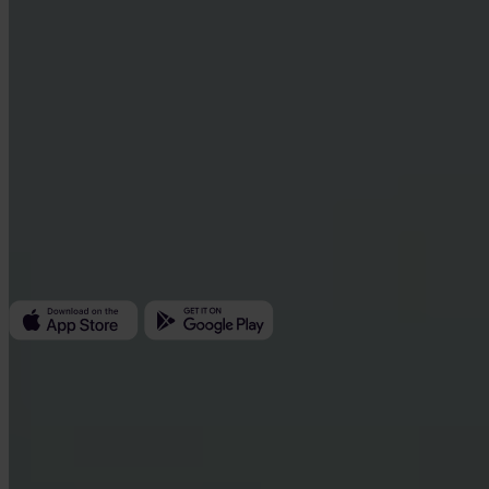
Invity Finance s.r.o.
Kundratka 2359/17a 180 00 Praga 8 República Checa
ID de empresa: 223 69 775
Invity
Personal
Empresas
Préstamos
Turbo Compra