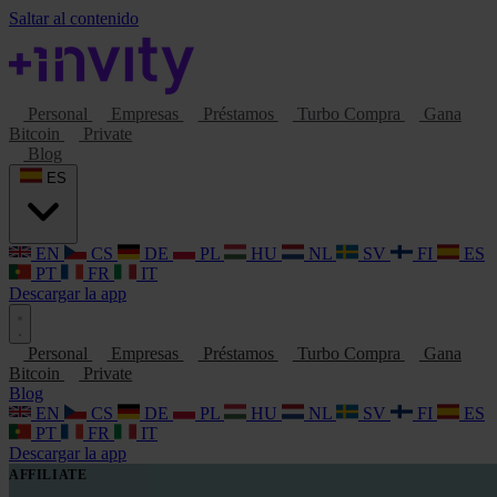
Saltar al contenido
Personal
Empresas
Préstamos
Turbo Compra
Gana
Bitcoin
Private
Blog
ES
EN
CS
DE
PL
HU
NL
SV
FI
ES
PT
FR
IT
Descargar la app
Personal
Empresas
Préstamos
Turbo Compra
Gana
Bitcoin
Private
Blog
EN
CS
DE
PL
HU
NL
SV
FI
ES
PT
FR
IT
Descargar la app
AFFILIATE