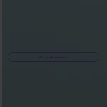
Al visitar Academy, aceptas recibir correos electrónicos de marketing y
producto de nuestra parte. Cancela cuando quieras. Consulta nuestra
Política de privacidad
.
Email
Visitar Academy
Preguntas frecuentes
FAQ
¿Está Invity autorizado y regulado?