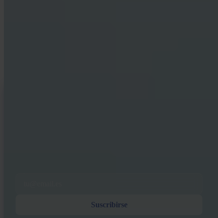
Bitcoin
Recursos para compradores primerizos y stackers de larga
trayectoria. Sin hype, sin predicciones de precio — solo marcos de
referencia y pensamiento claro.
INVITY NEWSLETTER
Directo de Invity
Nuestro mensaje regular — qué pasa en Bitcoin, finanzas y en Invity.
Al suscribirte, aceptas recibir correos electrónicos de marketing y
producto de nuestra parte. Cancela cuando quieras. Consulta nuestra
Política de privacidad
.
Email
Suscribirse