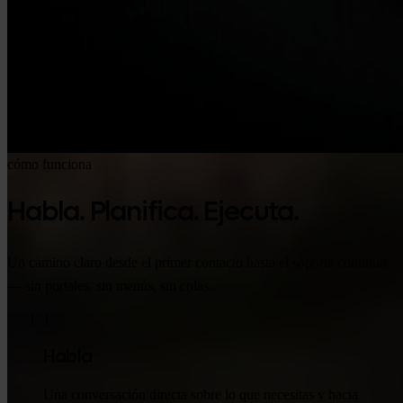
cómo funciona
Habla. Planifica. Ejecuta.
Un camino claro desde el primer contacto hasta el soporte continuo
— sin portales, sin menús, sin colas.
1
Habla
Una conversación directa sobre lo que necesitas y hacia