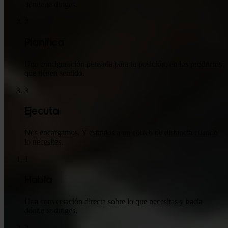
dónde te diriges.
2
Planifica
Una configuración pensada para tu posición, en los productos
que tienen sentido.
3
Ejecuta
Nos encargamos. Y estamos a un correo de distancia cuando
lo necesites.
1
Habla
Una conversación directa sobre lo que necesitas y hacia
dónde te diriges.
2