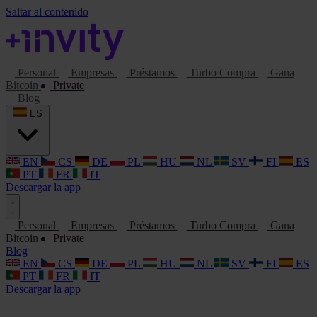
Saltar al contenido
Personal
Empresas
Préstamos
Turbo Compra
Gana
Bitcoin
Private
Blog
ES
EN
CS
DE
PL
HU
NL
SV
FI
ES
PT
FR
IT
Descargar la app
Personal
Empresas
Préstamos
Turbo Compra
Gana
Bitcoin
Private
Blog
EN
CS
DE
PL
HU
NL
SV
FI
ES
PT
FR
IT
Descargar la app