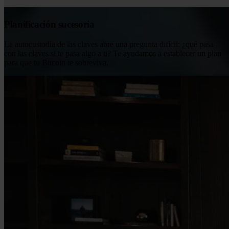
Planificación sucesoria
La autocustodia de las claves abre una pregunta difícil: ¿qué pasa
con las claves si te pasa algo a ti? Te ayudamos a establecer un plan
para que tu Bitcoin te sobreviva.