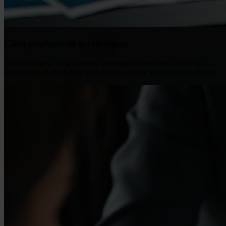
Cada producto en tus términos
Turbo Compra, Auto Compra, préstamos Corporate, Cash Out —
diseñados a medida de tu posición, no atados a los límites estándar.