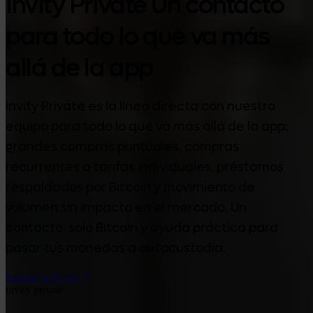
Invity Private Un contacto
para todo lo que va más
allá de la app
Invity Private es la línea directa con nuestro
equipo para todo lo que va más allá de la app:
grandes compras puntuales, compras
recurrentes a tarifas individuales, préstamos
respaldados por Bitcoin y movimiento de
volumen sin impacto en el mercado. Un
contacto, solo Bitcoin y ayuda práctica para
pasar tus monedas a autocustodia.
Escribir a David
invity private