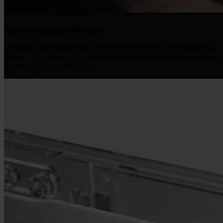
Tus claves, como debe ser
Formamos parte del mismo grupo que Trezor. No solo te vendemos
Bitcoin: te ayudamos a custodiarlo tú mismo, en hardware en el que
la gente confía desde 2014.