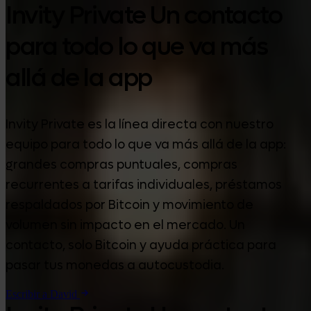
Invity Private Un contacto
para todo lo que va más
allá de la app
Invity Private es la línea directa con nuestro
equipo para todo lo que va más allá de la app:
grandes compras puntuales, compras
recurrentes a tarifas individuales, préstamos
respaldados por Bitcoin y movimiento de
volumen sin impacto en el mercado. Un
contacto, solo Bitcoin y ayuda práctica para
pasar tus monedas a autocustodia.
Escribir a David