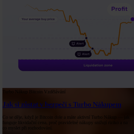
Turbo Nákup
Bitcoin
Vzdělávání
Jak si zůstat v bezpečí s Turbo Nákupem
Co se děje, když je Bitcoin dole a máte aktivní Turbo Nákup — jak
funguje likvidační cena, proč pravidelné nákupy snižují riziko a na
co myslet při rozhodování.