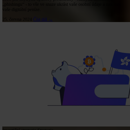
„phishingu“ - to vše ve snaze ukrást vaše osobní údaje a nakonec
vaše digitální peníze.
25. června 2024
Číst dál →