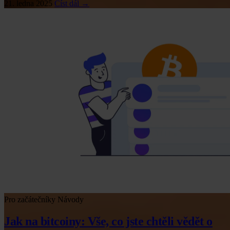
21. ledna 2025
Číst dál →
Pro začátečníky
Návody
Jak na bitcoiny: Vše, co jste chtěli vědět o