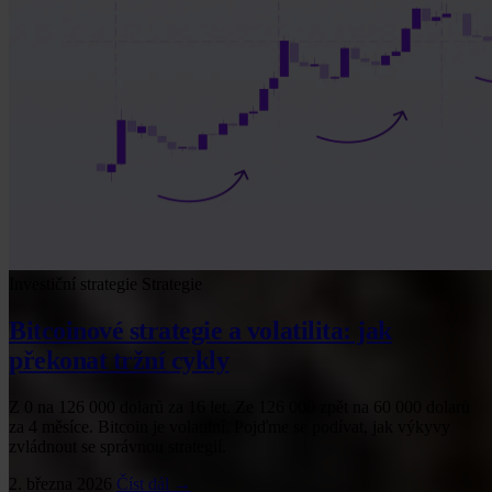
Investiční strategie
Strategie
Bitcoinové strategie a volatilita: jak
překonat tržní cykly
Z 0 na 126 000 dolarů za 16 let. Ze 126 000 zpět na 60 000 dolarů
za 4 měsíce. Bitcoin je volatilní. Pojďme se podívat, jak výkyvy
zvládnout se správnou strategií.
2. března 2026
Číst dál →