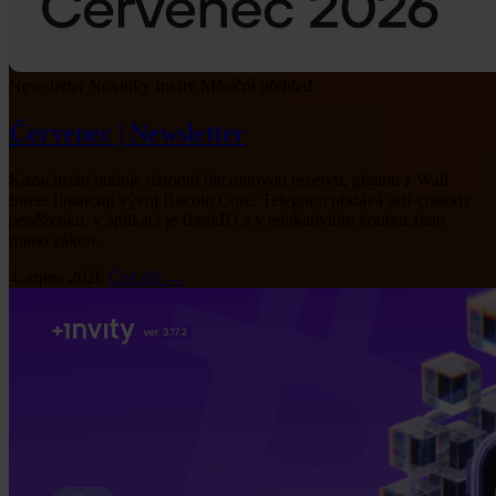
Newsletter
Novinky Invity
Měsíční přehled
Červenec | Newsletter
Kazachstán buduje národní bitcoinovou rezervu, giganti z Wall
Street financují vývoj Bitcoin Core, Telegram přidává self-custody
peněženku, v aplikaci je BankID a v edukativním koutku zlato
mimo zákon.
4. srpna 2026
Číst dál →