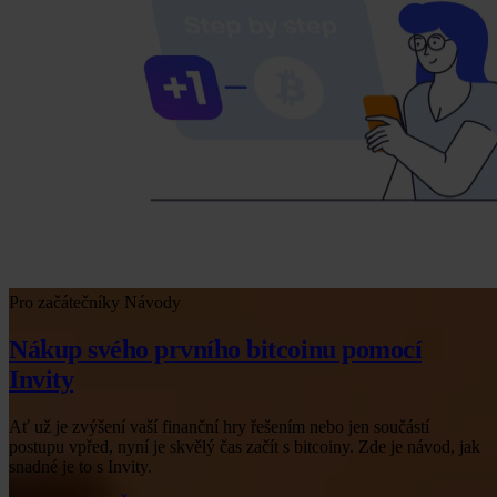
Pro začátečníky
Návody
Nákup svého prvního bitcoinu pomocí
Invity
Ať už je zvýšení vaší finanční hry řešením nebo jen součástí
postupu vpřed, nyní je skvělý čas začít s bitcoiny. Zde je návod, jak
snadné je to s Invity.