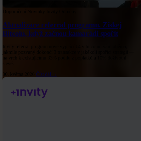
Doporučení
Novinky Invity
Odměny
Aktualizace referral programu. Získej
Bitcoin, když začnou kamarádi spořit
Invity referral program nově vyplácí €4 v bitcoinu vám oběma,
jakmile pozvaný dokončí 3 transakce v jakékoli spořicí strategii —
na vrch k existujícímu 33% podílu z poplatků a 10% doživotní
slevě.
30. května 2026
Číst dál →