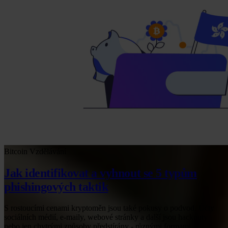
Bitcoin
Vzdělávání
Jak identifikovat a vyhnout se 5 typům
phishingových taktik
S rostoucími cenami kryptoměn jsou také pokusy o podvod. Účty
sociálních médií, e-maily, webové stránky a další jsou hacknuty
nebo jen chytrými způsoby předstírány - různými formami