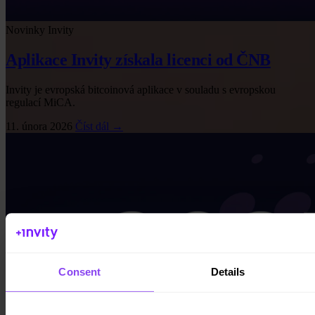
Novinky Invity
Aplikace Invity získala licenci od ČNB
Invity je evropská bitcoinová aplikace v souladu s evropskou
regulací MiCA.
11. února 2026
Číst dál →
Consent
Details