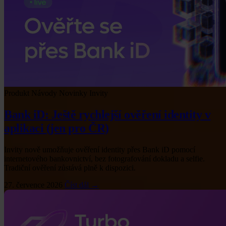
Produkt
Návody
Novinky Invity
Bank iD: Ještě rychlejší ověření identity v
aplikaci (jen pro ČR)
Invity nově umožňuje ověření identity přes Bank iD pomocí
internetového bankovnictví, bez fotografování dokladu a selfie.
Tradiční ověření zůstává plně k dispozici.
27. července 2026
Číst dál →