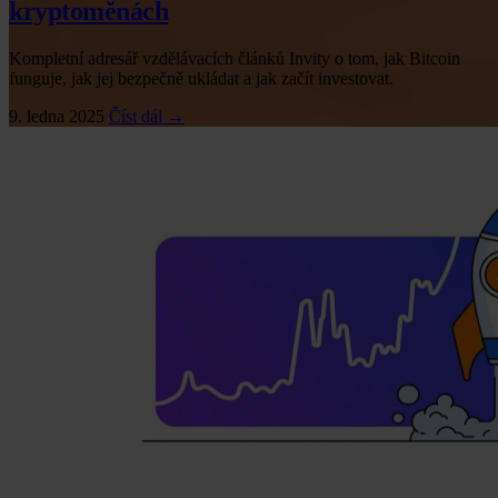
kryptoměnách
Kompletní adresář vzdělávacích článků Invity o tom, jak Bitcoin
funguje, jak jej bezpečně ukládat a jak začít investovat.
9. ledna 2025
Číst dál →