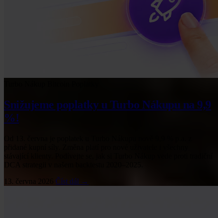
Turbo Nákup
Bitcoin
Poplatky
Snižujeme poplatky u Turbo Nákupu na 9,9
%!
Od 13. června je poplatek u Turbo Nákupu nově 9,9 % p.a. z
přidané kupní síly. Změna platí pro nové uživatele i všechny
stávající klienty. Podívejte se, jak si Turbo Nákup vede proti tradiční
DCA strategii v našem backtestu 2020–2025.
13. června 2026
Číst dál →