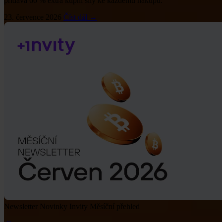
přidává 60 % extra kupní síly ke každému nákupu.
23. července 2026
Číst dál →
Newsletter
Novinky Invity
Měsíční přehled