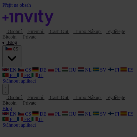
Přejít na obsah
Osobní
Firemní
Cash Out
Turbo Nákup
Vydělejte
Bitcoin
Private
Blog
CS
EN
CS
DE
PL
HU
NL
SV
FI
ES
PT
FR
IT
Stáhnout aplikaci
Osobní
Firemní
Cash Out
Turbo Nákup
Vydělejte
Bitcoin
Private
Blog
EN
CS
DE
PL
HU
NL
SV
FI
ES
PT
FR
IT
Stáhnout aplikaci