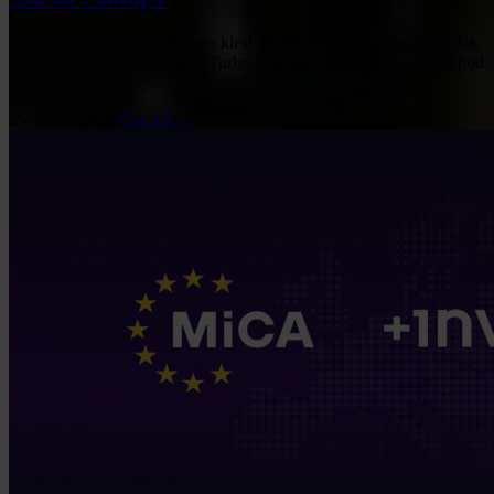
Začátkem února 2026 Bitcoin klesl téměř o 14 % za jediný den. Jak
volatilita ovlivňuje uživatele Turbo Nákupu? Pojďme se podívat pod
pokličku.
25. února 2026
Číst dál →