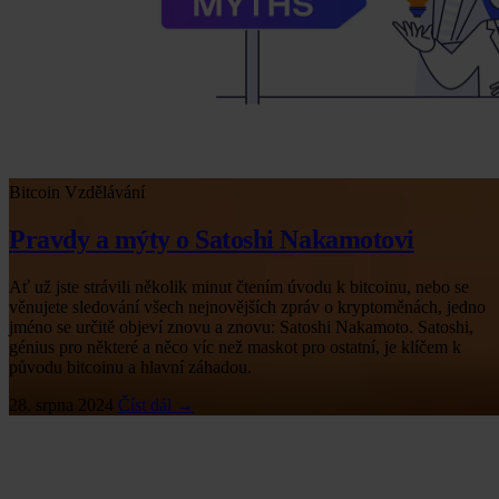
Bitcoin
Vzdělávání
Pravdy a mýty o Satoshi Nakamotovi
Ať už jste strávili několik minut čtením úvodu k bitcoinu, nebo se
věnujete sledování všech nejnovějších zpráv o kryptoměnách, jedno
jméno se určitě objeví znovu a znovu: Satoshi Nakamoto. Satoshi,
génius pro některé a něco víc než maskot pro ostatní, je klíčem k
původu bitcoinu a hlavní záhadou.
28. srpna 2024
Číst dál →