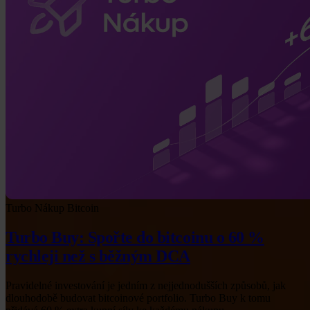
Turbo Nákup
Bitcoin
Turbo Buy: Spořte do bitcoinu o 60 %
rychleji než s běžným DCA
Pravidelné investování je jedním z nejjednodušších způsobů, jak
dlouhodobě budovat bitcoinové portfolio. Turbo Buy k tomu