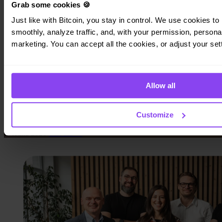
Grab some cookies 🍪
Just like with Bitcoin, you stay in control. We use cookies to 
smoothly, analyze traffic, and, with your permission, personal
marketing. You can accept all the cookies, or adjust your set
Novinky Invity
Rok 2025 v Invity: Jeden rok. Žádná nuda
Allow all
Ohlédnutí za rokem 2025 v Invity – od nových produktů,
trojnásobného růstu uživatelů až po licenci MiCA a
Customize
nezapomenutelné momenty s komunitou.
6. ledna 2026
Číst dál →