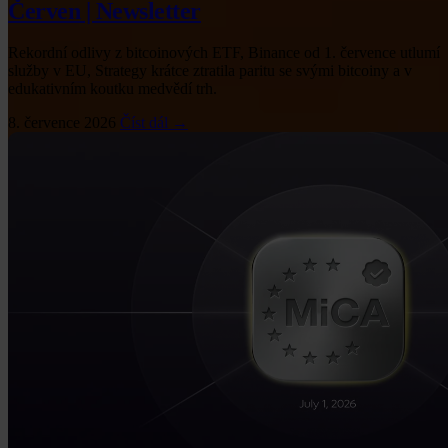
Červen | Newsletter
Rekordní odlivy z bitcoinových ETF, Binance od 1. července utlumí
služby v EU, Strategy krátce ztratila paritu se svými bitcoiny a v
edukativním koutku medvědí trh.
8. července 2026
Číst dál →