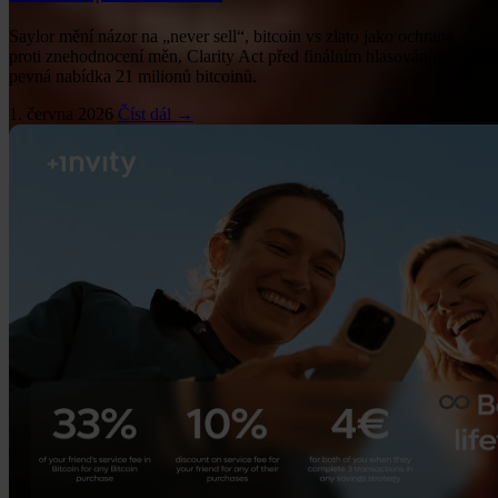
Saylor mění názor na „never sell“, bitcoin vs zlato jako ochrana
proti znehodnocení měn, Clarity Act před finálním hlasováním a
pevná nabídka 21 milionů bitcoinů.
1. června 2026
Číst dál →