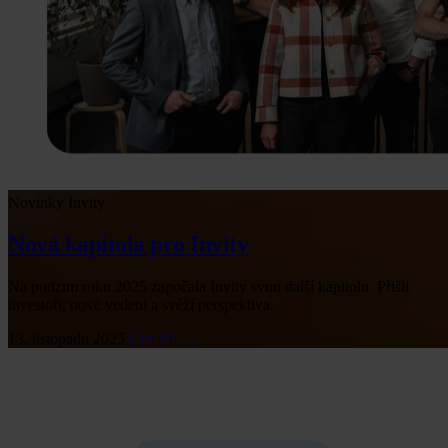
Novinky Invity
Nová kapitola pro Invity
Na podzim roku 2025 započala Invity svou další kapitolu. Přišli
investoři, nové vedení a svěží perspektiva.
13. listopadu 2025
Číst dál →