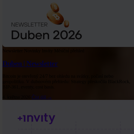
Newsletter
Novinky Invity
Měsíční přehled
Duben | Newsletter
Bitcoin je otevřený 24/7 bez ohledu na svátky, počasí nebo
geopolitiku. V dubnovém přehledu: Strategy přeskočila BlackRock,
BIP-361, eventy, cost basis.
4. května 2026
Číst dál →