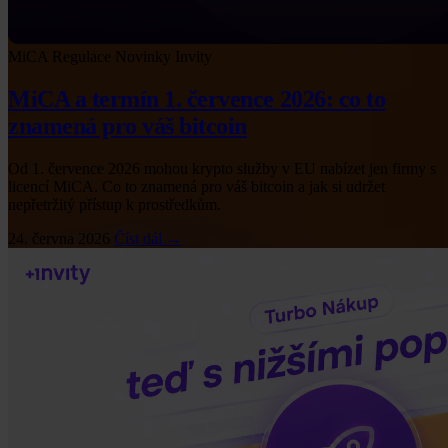
MiCA
Regulace
Novinky Invity
MiCA a termín 1. července 2026: co to
znamená pro váš bitcoin
Od 1. července 2026 mohou krypto služby v EU nabízet jen firmy s
licencí MiCA. Co to znamená pro váš bitcoin a jak si udržet
nepřetržitý přístup k prostředkům.
24. června 2026
Číst dál →