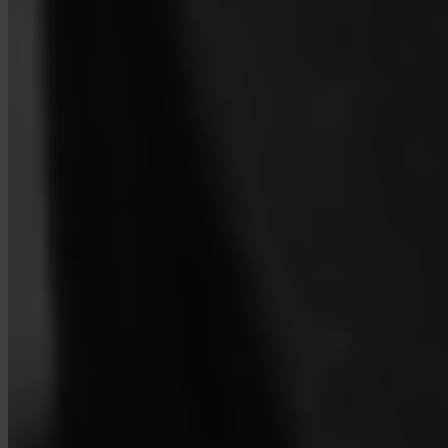
Sí. Invity Finance s.r.o. opera bajo licencia financiera de la UE con
pleno cumplimiento de MiCA. Tu actividad está protegida por las
mismas normas que cualquier servicio financiero regulado en la
Unión Europea.
¿En qué se diferencia Invity de un exchange?