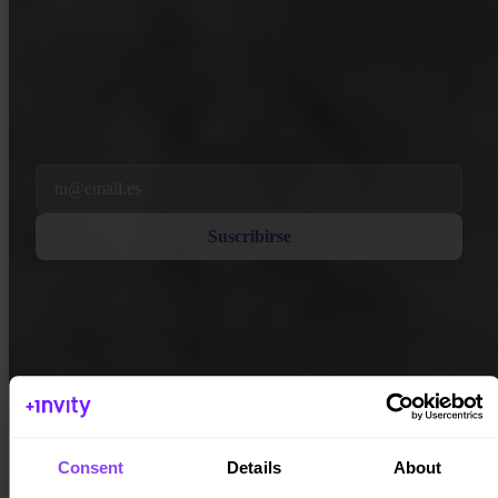
INVITY NEWSLETTER
Directo de Invity
Nuestro mensaje regular — qué pasa en Bitcoin, finanzas y en Invity.
Al suscribirte, aceptas recibir correos electrónicos de marketing y
producto de nuestra parte. Cancela cuando quieras. Consulta nuestra
Política de privacidad
.
Email
Suscribirse
Consent
Details
About