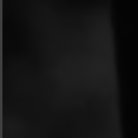
Contacto
Política de privacidad
Términos y condiciones
Política de cookies
Configuración de cookies
Los servicios sobre criptoactivos son prestados por Invity Finance s.r.o.,
número de identificación 223 69 775, con domicilio social en Kundratka
2359/17a, 180 00 Praga 8, República Checa, autorizada y supervisada por el
Banco Nacional Checo como proveedor de servicios de criptoactivos
(CASP) en virtud del Reglamento (UE) 2023/1114 (MiCA). La prestación
de estos servicios se rige por los Términos y Condiciones Generales de
Invity Finance y por los demás términos, políticas e información aplicables
publicados en nuestro sitio web.
© 2026 Invity Finance s.r.o. Todos los derechos reservados.