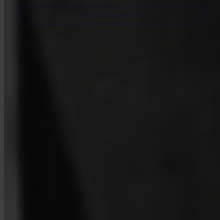
Visitar Academy
Preguntas frecuentes
FAQ
¿Está Invity autorizado y regulado?