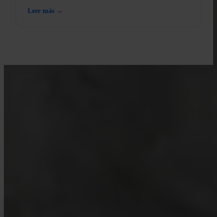
Leer más →
APRENDE CON INVITY
Mejora tu conocimiento sobre
Bitcoin
Recursos para compradores primerizos y stackers de larga
trayectoria. Sin hype, sin predicciones de precio — solo marcos de
referencia y pensamiento claro.