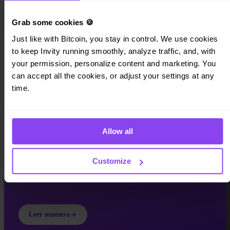
Grab some cookies 🍪
Just like with Bitcoin, you stay in control. We use cookies 
to keep Invity running smoothly, analyze traffic, and, with 
INVITY EBOOK
your permission, personalize content and marketing. You 
Dinero roto
can accept all the cookies, or adjust your settings at any 
time.
Una guía de 52 páginas sobre por qué el dinero está roto — y qué
viene después. Gratis.
Allow all
Customize
Leer muestra