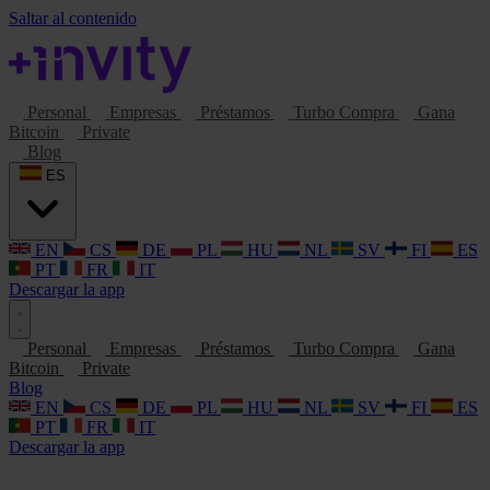
Saltar al contenido
Personal
Empresas
Préstamos
Turbo Compra
Gana
Bitcoin
Private
Blog
ES
EN
CS
DE
PL
HU
NL
SV
FI
ES
PT
FR
IT
Descargar la app
Personal
Empresas
Préstamos
Turbo Compra
Gana
Bitcoin
Private
Blog
EN
CS
DE
PL
HU
NL
SV
FI
ES
PT
FR
IT
Descargar la app