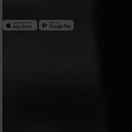
Kundratka 2359/17a 180 00 Praga 8 República Checa
ID de empresa: 223 69 775
Invity
Personal
Empresas
Préstamos
Turbo Compra
Gana Bitcoin
Private
Company
Sobre nosotros
Legal
Blog
Prensa
Affiliate
Carreras