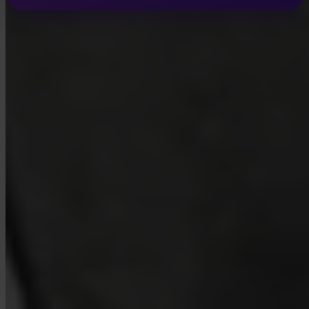
INVITY ACADEMY
Aprende más sobre Bitcoin
Lecciones breves, cuestionarios y marcos prácticos dentro de la
app.
Al visitar Academy, aceptas recibir correos electrónicos de marketing y
producto de nuestra parte. Cancela cuando quieras. Consulta nuestra
Política de privacidad
.
Email