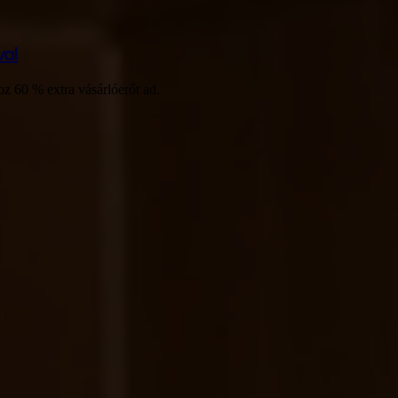
val
z 60 % extra vásárlóerőt ad.