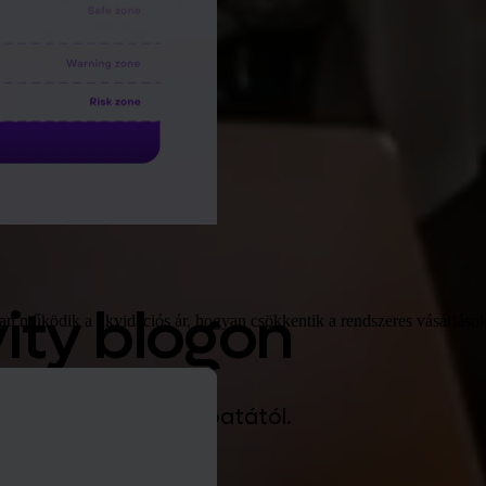
vity blogon
n működik a likvidációs ár, hogyan csökkentik a rendszeres vásárlások 
ratégia az Invity csapatától.