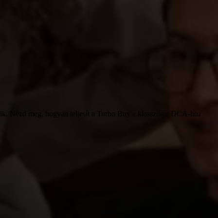
ozik. Nézd meg, hogyan teljesít a Turbo Buy a klasszikus DCA-hoz