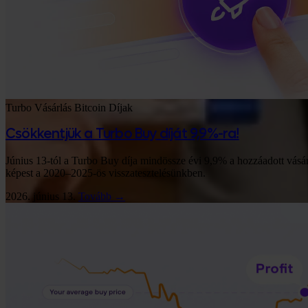
Turbo Vásárlás
Bitcoin
Díjak
Csökkentjük a Turbo Buy díját 9,9%-ra!
Június 13-tól a Turbo Buy díja mindössze évi 9,9% a hozzáadott vásá
képest a 2020–2025-ös visszatesztelésünkben.
2026. június 13.
Tovább →