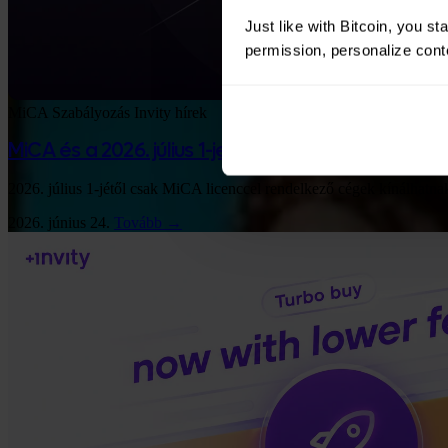
Just like with Bitcoin, you st
permission, personalize conte
MiCA
Szabályozás
Invity hírek
MiCA és a 2026. július 1-jei határidő: mit jelent e
2026. július 1-jétől csak MiCA licenccel rendelkező cégek kínálhatna
2026. június 24.
Tovább →