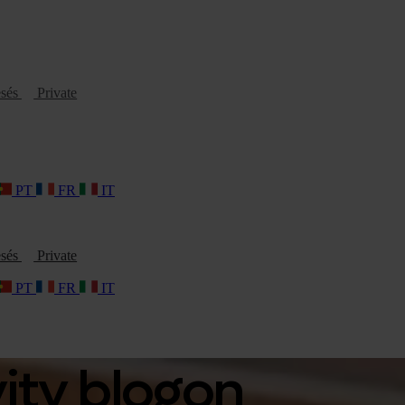
esés
Private
PT
FR
IT
esés
Private
PT
FR
IT
vity blogon