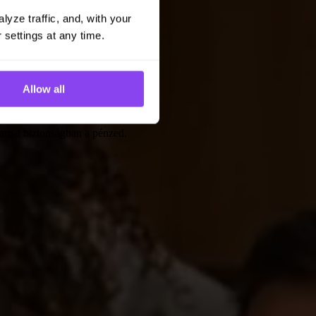
yze traffic, and, with your 
 settings at any time.
Allow all
artsd biztonságban a pénzed.