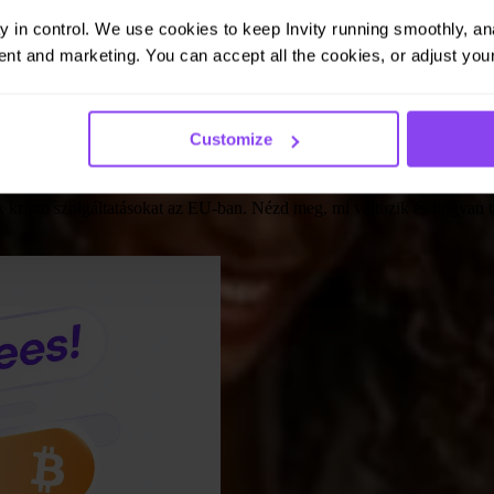
ay in control. We use cookies to keep Invity running smoothly, anal
nt and marketing. You can accept all the cookies, or adjust your
Customize
z a bitcoinod számára
k kripto szolgáltatásokat az EU-ban. Nézd meg, mi változik és hogyan t