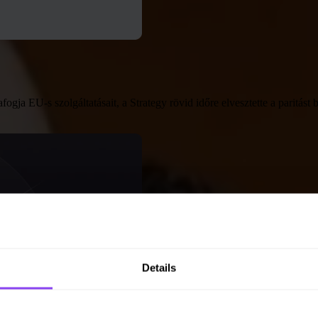
ja EU-s szolgáltatásait, a Strategy rövid időre elvesztette a paritást 
Details