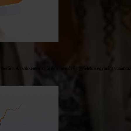
rlóerőre. A csökkentés az új és a meglévő ügyfelekre egyaránt vonatk