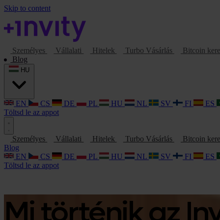
Skip to content
Személyes
Vállalati
Hitelek
Turbo Vásárlás
Bitcoin ker
Blog
HU
EN
CS
DE
PL
HU
NL
SV
FI
ES
Töltsd le az appot
Személyes
Vállalati
Hitelek
Turbo Vásárlás
Bitcoin ker
Blog
EN
CS
DE
PL
HU
NL
SV
FI
ES
Töltsd le az appot
Mi történik az In