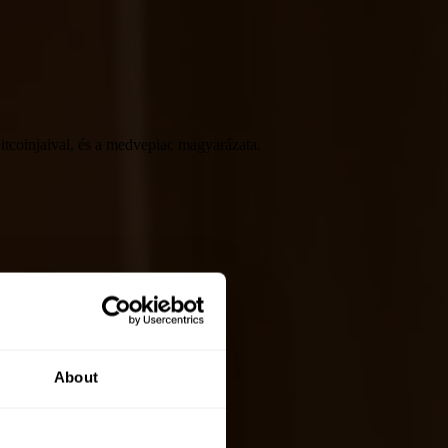
bitcoinjaival, és a medvepiac magyarázata.
About