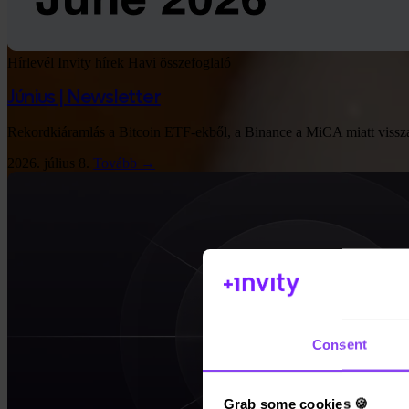
Hírlevél
Invity hírek
Havi összefoglaló
Június | Newsletter
App Store
Rekordkiáramlás a Bitcoin ETF-ekből, a Binance a MiCA miatt visszafog
2026. július 8.
Tovább →
Consent
Grab some cookies 🍪