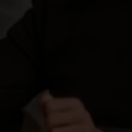
a kockázatot, és mire figyelj.