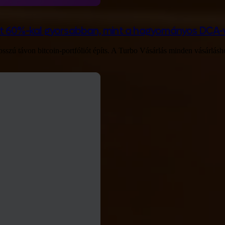
dat 60%-kal gyorsabban, mint a hagyományos DCA-
szú távon bitcoin-portfóliót építs. A Turbo Vásárlás minden vásárlásho