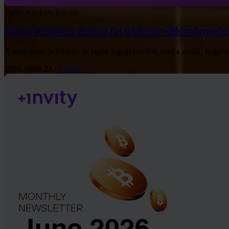
Turbo Vásárlás
Bitcoin
Turbo Vásárlás: építsd fel a bitcoin-állományo
A rendszeres befektetés az egyik legegyszerűbb módja annak, hogy hos
2026. július 23.
Tovább →