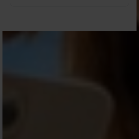
UCZ SIĘ Z INVITY
Podnieś swoją wiedzę o Bitcoinie
Materiały dla początkujących i długoletnich stackerów. Bez hype'u,
bez prognoz cen — tylko ramy i jasne myślenie.
INVITY NEWSLETTER
Prosto od Invity
Nasza regularna wiadomość — co się dzieje w Bitcoinie, finansach i w
Invity.