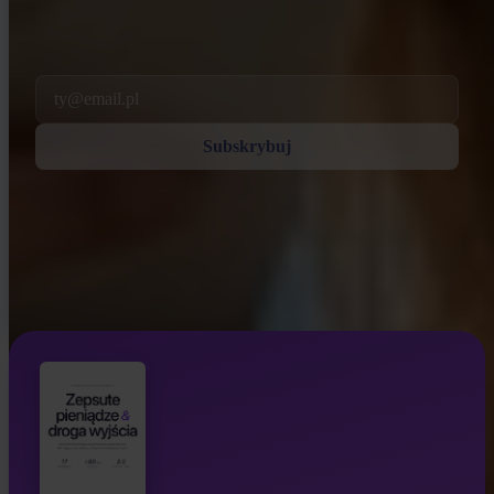
Subskrybując zgadzasz się na otrzymywanie od nas e-maili
marketingowych i produktowych. Anuluj subskrypcję w dowolnej
chwili. Zobacz naszą
Polityka prywatności
.
Email
Subskrybuj