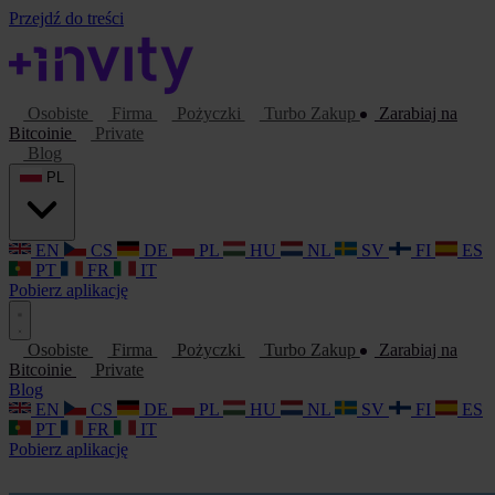
Przejdź do treści
Osobiste
Firma
Pożyczki
Turbo Zakup
Zarabiaj na
Bitcoinie
Private
Blog
PL
EN
CS
DE
PL
HU
NL
SV
FI
ES
PT
FR
IT
Pobierz aplikację
Osobiste
Firma
Pożyczki
Turbo Zakup
Zarabiaj na
Bitcoinie
Private
Blog
EN
CS
DE
PL
HU
NL
SV
FI
ES
PT
FR
IT
Pobierz aplikację