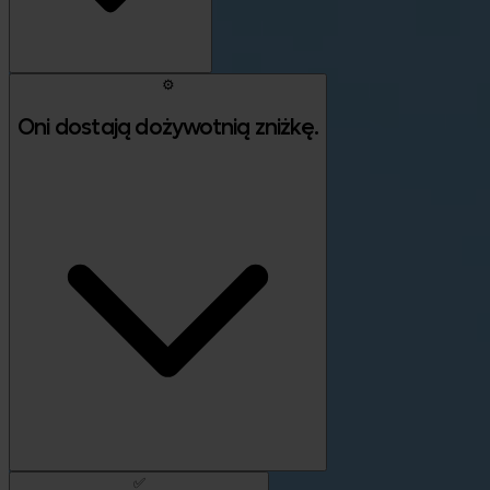
⚙️
Oni dostają dożywotnią zniżkę.
✅