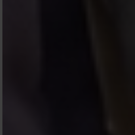
Najczęściej zadawane pytania
FAQ
Czy Invity ma licencję i jest regulowane?