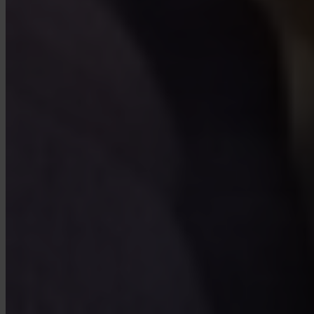
Tak. Invity Finance s.r.o. działa na podstawie licencji finansowej
UE, w pełnej zgodności z MiCA. Twoja aktywność chroniona jest
tymi samymi zasadami co każda regulowana usługa finansowa w
Unii Europejskiej.
Czym Invity różni się od giełdy?