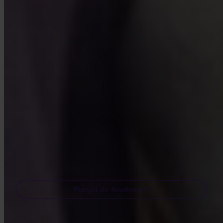
INVITY ACADEMY
Poznaj Bitcoina lepiej
Krótkie lekcje, quizy i praktyczne ramy bezpośrednio w aplikacji.
Odwiedzając Academy zgadzasz się na otrzymywanie od nas e-maili
marketingowych i produktowych. Anuluj subskrypcję w dowolnej
chwili. Zobacz naszą
Polityka prywatności
.
Email
Przejdź do Academy