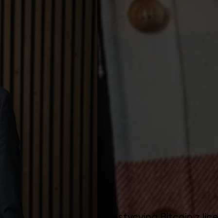
 Dziś — aplikacja inwestycyjna Bitcoin z licen