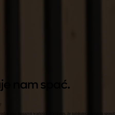
aje nam spać.
?
zawodzą jako magazyn wartości. Wierzymy, że najskuteczniejszym sposo