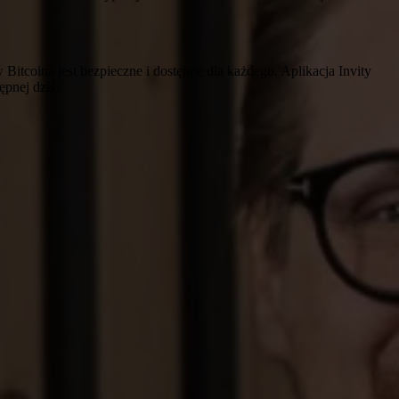
Bitcoina jest bezpieczne i dostępne dla każdego. Aplikacja Invity
ępnej dziś.