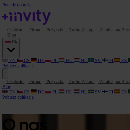
Przejdź do treści
Osobiste
Firma
Pożyczki
Turbo Zakup
Zarabiaj na Bitc
Blog
PL
EN
CS
DE
PL
HU
NL
SV
FI
ES
Pobierz aplikację
Osobiste
Firma
Pożyczki
Turbo Zakup
Zarabiaj na Bitc
Blog
EN
CS
DE
PL
HU
NL
SV
FI
ES
Pobierz aplikację
O nas