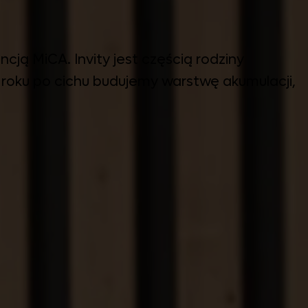
cją MiCA. Invity jest częścią rodziny
 roku po cichu budujemy warstwę akumulacji,