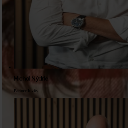
Michal Nýdrle
Partner Invity