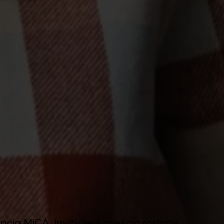
cją MiCA. Invity jest częścią rodziny