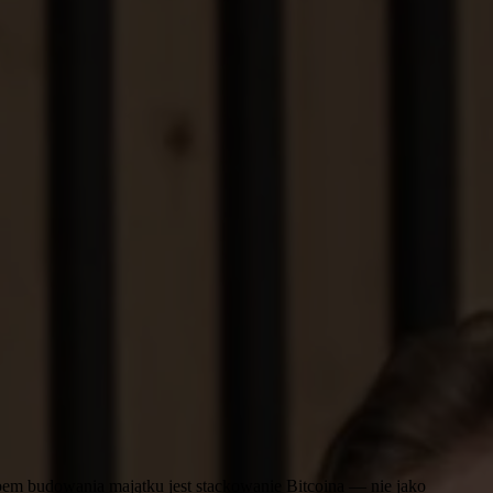
bem budowania majątku jest stackowanie Bitcoina — nie jako