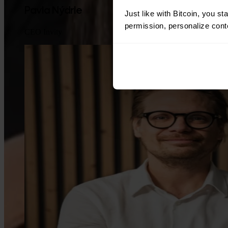
Pavla Nýdrle
Just like with Bitcoin, you st
permission, personalize conte
CEO Invity