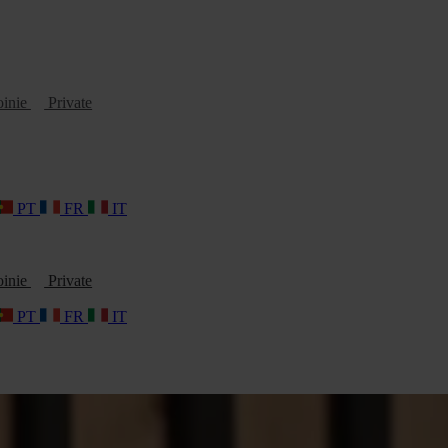
oinie
Private
PT
FR
IT
oinie
Private
PT
FR
IT