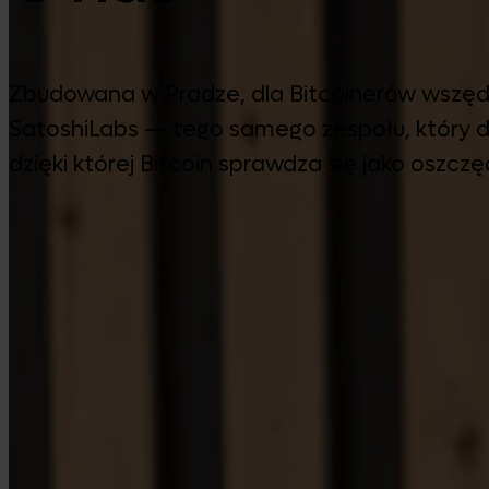
Zbudowana w Pradze, dla Bitcoinerów wszędzie.
SatoshiLabs — tego samego zespołu, który da
dzięki której Bitcoin sprawdza się jako oszczę