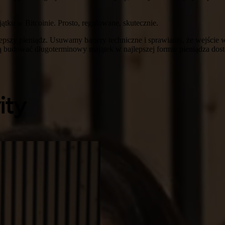
tku w Bitcoinie. Prosto, regulowane, skutecznie.
epszy pieniądz. Usuwamy bariery techniczne i sprawiamy, że wejście w 
 chcą budować długoterminowy majątek w najlepszej formie pieniądza dost
ity