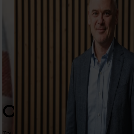
Google Play
O nas
Zbudowana w Pradze, dla Bitcoinerów wszędzie.