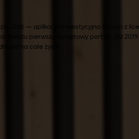
 Dziś — aplikacja inwestycyjna Bitcoin z licen
ł światu pierwszy sprzętowy portfel. Od 2019
dności na całe życie.