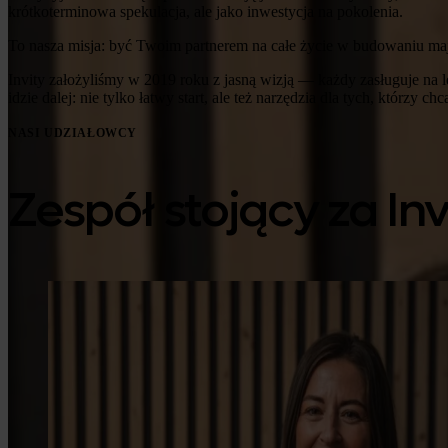
krótkoterminowa spekulacja, ale jako inwestycja na pokolenia.
To nasza misja: być Twoim partnerem na całe życie w budowaniu mają
Invity założyliśmy w 2019 roku z jasną wizją — każdy zasługuje na l
idzie dalej: nie tylko łatwy start, ale też narzędzia dla tych, którzy
NASI UDZIAŁOWCY
Zespół stojący za Inv