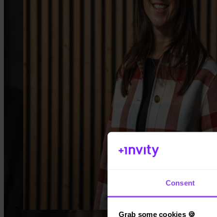
App Store
Consent
Grab some cookies 🍪