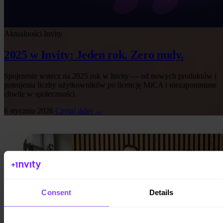
Aktualności Invity
2025 w Invity: Jeden rok. Zero nudy.
Spojrzenie wstecz na 2025 rok w Invity — od nowych produktów i
potrojenia liczby użytkowników po licencję MiCA i niezapomniane
chwile w społeczności.
6 stycznia 2026
Czytaj dalej →
Consent
Details