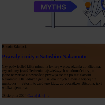
Bitcoin
Edukacja
Prawdy i mity o Satoshim Nakamoto
Czy poświęciłeś kilka minut na lekturę wprowadzenia do Bitcoina,
czy oddany jesteś śledzeniu najświeższych wiadomości krypto —
jedno nazwisko z pewnością przewija się raz po raz: Satoshi
Nakamoto. Dla jednych geniusz, dla innych niewiele więcej niż
maskotka — Satoshi to zarówno klucz do początków Bitcoina, jak i
wielka tajemnica.
28 sierpnia 2024
Czytaj dalej →