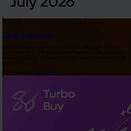
Newsletter
Aktualności Invity
Podsumowanie miesiąca
Lipiec | Newsletter
Kazachstan buduje narodową rezerwę Bitcoina, giganci z Wall
Street finansują rozwój Bitcoin Core, Telegram dodaje portfel self-
custody, w aplikacji pojawia się BankID, a w kąciku edukacyjnym
złoto poza prawem.
4 sierpnia 2026
Czytaj dalej →