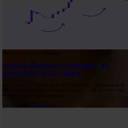
Strategie inwestycyjne
Strategia
Strategie Bitcoinowe a zmienność: jak
przechytrzyć cykle rynkowe
Od 0 do 126 000 USD w 16 lat. Z 126 000 USD z powrotem do 60
000 USD w 4 miesiące. Bitcoin jest zmienny — oto, jak sobie z tym
poradzić, mając właściwą strategię.
2 marca 2026
Czytaj dalej →