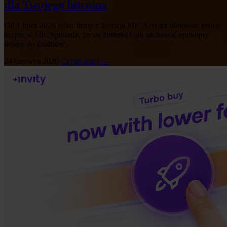
dla Twojego bitcoina
Od 1 lipca 2026 tylko firmy z licencją MiCA mogą oferować usługi
krypto w UE. Sprawdź, co się zmienia i jak zachować spokojny
dostęp do środków.
24 czerwca 2026
Czytaj dalej →