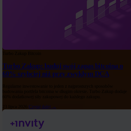
Turbo Zakup
Bitcoin
Turbo Zakup: buduj swój zapas bitcoina o
60% szybciej niż przy zwykłym DCA
Regularne inwestowanie to jeden z najprostszych sposobów
budowania portfela bitcoina w długim okresie. Turbo Zakup dodaje
60% dodatkowej siły zakupowej do każdego zakupu.
23 lipca 2026
Czytaj dalej →