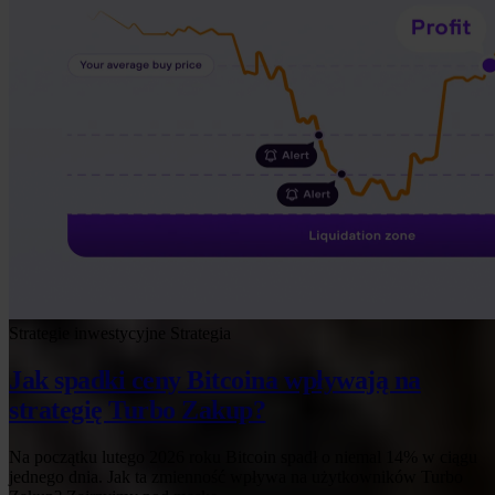
Strategie inwestycyjne
Strategia
Jak spadki ceny Bitcoina wpływają na
strategię Turbo Zakup?
Na początku lutego 2026 roku Bitcoin spadł o niemal 14% w ciągu
jednego dnia. Jak ta zmienność wpływa na użytkowników Turbo