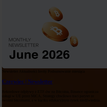
Newsletter
Aktualności Invity
Podsumowanie miesiąca
Czerwiec | Newsletter
Rekordowe odpływy z ETF-ów na Bitcoina, Binance ogranicza
usługi w UE przez MiCA, Strategy chwilowo traci parytet ze
swoimi bitcoinami, a w kąciku edukacyjnym rynek niedźwiedzia.