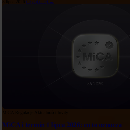
8 lipca 2026
Czytaj dalej →
MiCA
Regulacje
Aktualności Invity
MiCA i termin 1 lipca 2026: co to oznacza