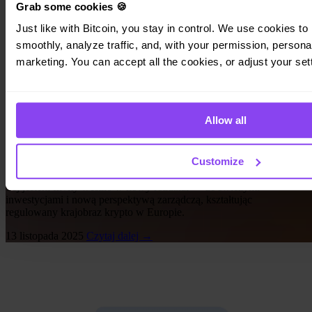
Grab some cookies 🍪
Just like with Bitcoin, you stay in control. We use cookies to 
smoothly, analyze traffic, and, with your permission, personal
marketing. You can accept all the cookies, or adjust your set
Aktualności Invity
Allow all
Rośniemy razem: nowe inwestycje, nowe
możliwości i silniejsze Invity
Customize
Tej jesieni Invity weszło w nowy rozdział — ze świeżymi
inwestycjami i nową perspektywą zarządczą, kształtując
regulowany krajobraz krypto w Europie.
13 listopada 2025
Czytaj dalej →