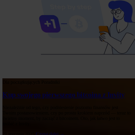
Dla początkujących
Poradniki
Kup swojego pierwszego bitcoina z Invity
Niezależnie od tego, czy podniesienie poziomu finansów jest
Twoim postanowieniem, czy po prostu krokiem naprzód — teraz to
świetny moment, by zacząć z bitcoinem. Oto, jak łatwo jest to
zrobić z Invity.
21 stycznia 2025
Czytaj dalej →