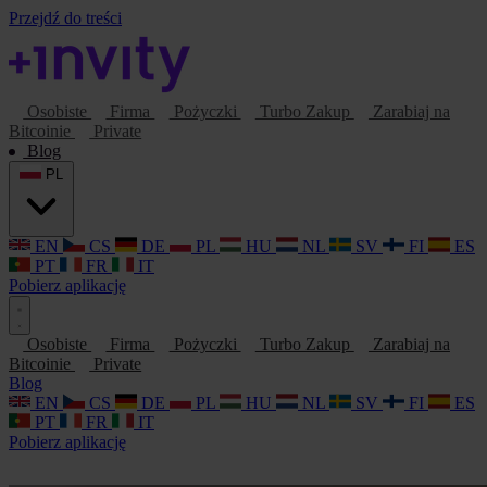
Przejdź do treści
Osobiste
Firma
Pożyczki
Turbo Zakup
Zarabiaj na
Bitcoinie
Private
Blog
PL
EN
CS
DE
PL
HU
NL
SV
FI
ES
PT
FR
IT
Pobierz aplikację
Osobiste
Firma
Pożyczki
Turbo Zakup
Zarabiaj na
Bitcoinie
Private
Blog
EN
CS
DE
PL
HU
NL
SV
FI
ES
PT
FR
IT
Pobierz aplikację