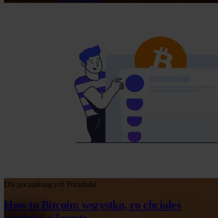
Dla początkujących
Poradniki
How to Bitcoin: wszystko, co chciałeś