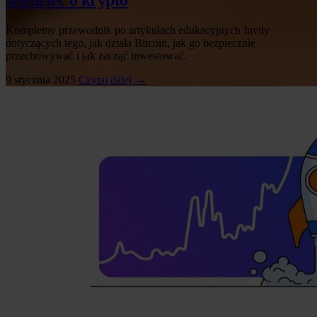
wiedzieć o krypto
Kompletny przewodnik po artykułach edukacyjnych Invity
dotyczących tego, jak działa Bitcoin, jak go bezpiecznie
przechowywać i jak zacząć inwestować.
9 stycznia 2025
Czytaj dalej →