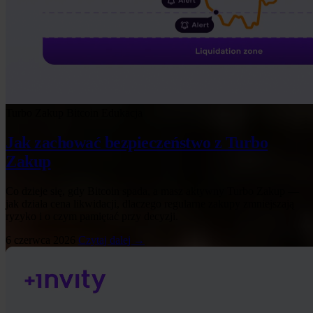
Turbo Zakup
Bitcoin
Edukacja
Jak zachować bezpieczeństwo z Turbo
Zakup
Co dzieje się, gdy Bitcoin spada, a masz aktywny Turbo Zakup —
jak działa cena likwidacji, dlaczego regularne zakupy zmniejszają
ryzyko i o czym pamiętać przy decyzji.
6 czerwca 2026
Czytaj dalej →