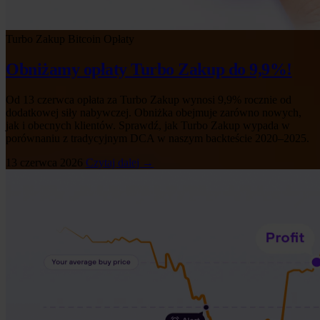
Turbo Zakup
Bitcoin
Opłaty
Obniżamy opłaty Turbo Zakup do 9,9%!
Od 13 czerwca opłata za Turbo Zakup wynosi 9,9% rocznie od
dodatkowej siły nabywczej. Obniżka obejmuje zarówno nowych,
jak i obecnych klientów. Sprawdź, jak Turbo Zakup wypada w
porównaniu z tradycyjnym DCA w naszym backteście 2020–2025.
13 czerwca 2026
Czytaj dalej →