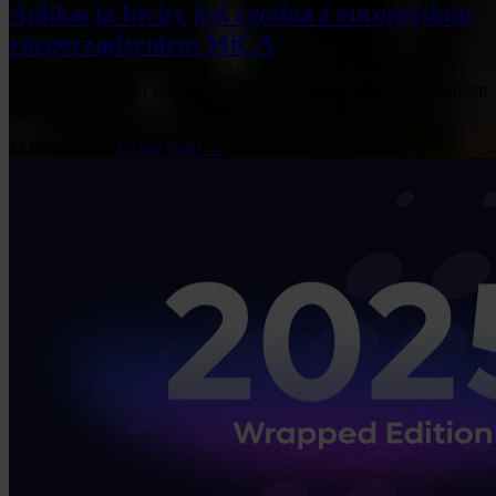
Aplikacja Invity jest zgodna z europejskim
rozporządzeniem MiCA
Invity to europejska aplikacja bitcoinowa zgodna z rozporządzeniem
MiCA.
11 lutego 2026
Czytaj dalej →