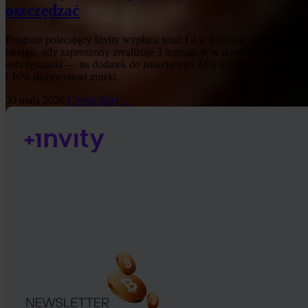
oszczędzać
Program polecający Invity wypłaca teraz €4 w bitcoinie wam
obojgu, gdy zaproszony zrealizuje 3 transakcje w dowolnej strategii
oszczędzania — na dodatek do istniejącego 33% udziału w opłatach
i 10% dożywotniej zniżki.
30 maja 2026
Czytaj dalej →