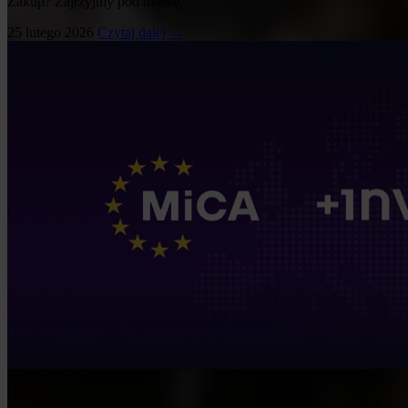
Zakup? Zajrzyjmy pod maskę.
25 lutego 2026
Czytaj dalej →
Aktualności Invity