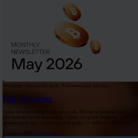
Newsletter
Aktualności Invity
Podsumowanie miesiąca
Maj | Newsletter
Saylor zmienia podejście do never sell, Bitcoin wyprzedza złoto
jako ochrona przed dewaluacją, Clarity Act przed finalnym
głosowaniem oraz wyjaśniona stała podaż 21 milionów Bitcoinów.
1 czerwca 2026
Czytaj dalej →