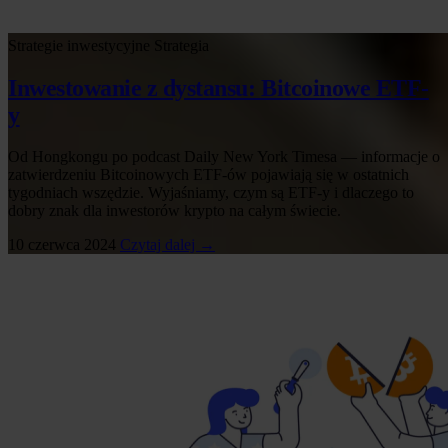
Strategie inwestycyjne
Strategia
Inwestowanie z dystansu: Bitcoinowe ETF-
y
Od Hongkongu po podcast Daily New York Timesa — informacje o
zatwierdzeniu Bitcoinowych ETF-ów pojawiają się w ostatnich
tygodniach wszędzie. Wyjaśniamy, czym są ETF-y i dlaczego to
dobry znak dla inwestorów krypto na całym świecie.
10 czerwca 2024
Czytaj dalej →