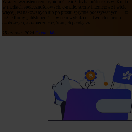
Wraz ze wzrostem cen krypto rośnie też liczba prób oszustw. Konta
w mediach społecznościowych, e-maile, strony internetowe i wiele
więcej jest hakowanych lub po prostu sprytnie podszywanych — to
różne formy „phishingu” — w celu wyłudzenia Twoich danych
osobowych, a ostatecznie cyfrowych pieniędzy.
25 czerwca 2024
Czytaj dalej →