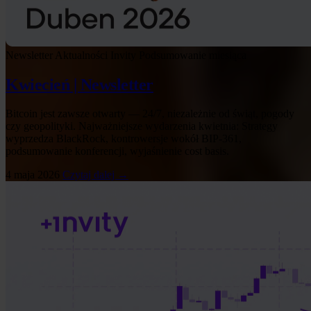
Newsletter
Aktualności Invity
Podsumowanie miesiąca
Kwiecień | Newsletter
Bitcoin jest zawsze otwarty — 24/7, niezależnie od świąt, pogody
czy geopolityki. Najważniejsze wydarzenia kwietnia: Strategy
wyprzedza BlackRock, kontrowersje wokół BIP-361,
podsumowanie konferencji, wyjaśnienie cost basis.
4 maja 2026
Czytaj dalej →