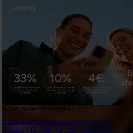
Polecenia
Aktualności Invity
Nagrody
Aktualizacja programu polecającego.
Zarabiaj Bitcoin, gdy znajomi zaczną