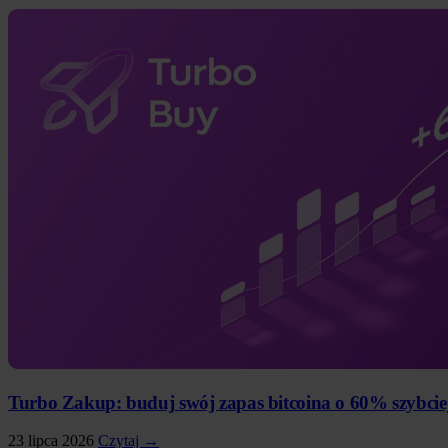
Turbo Zakup: buduj swój zapas bitcoina o 60% szybci
23 lipca 2026
Czytaj →