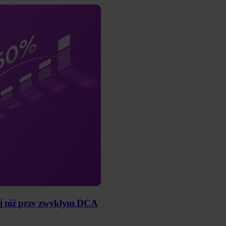
ej niż przy zwykłym DCA