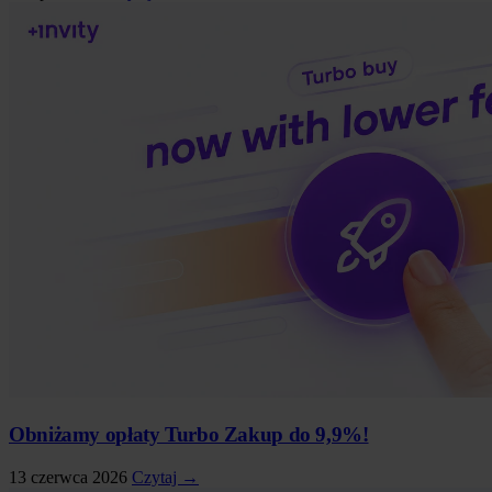
Obniżamy opłaty Turbo Zakup do 9,9%!
13 czerwca 2026
Czytaj →