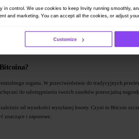
transakcji Bitcoin. Opłaty transakcyjne są zasadniczo kwestią 
ay in control. We use cookies to keep Invity running smoothly, anal
 opłacalna.
nt and marketing. You can accept all the cookies, or adjust your
st mniejszy i bloki mogą być potwierdzane szybko, bez koniec
 opłatami są priorytetyzowane, ponieważ górnicy chcą uzyskać
Customize
sach wysokiej aktywności.
 Bitcoina?
d centralnego organu. W przeciwieństwie do tradycyjnych przel
achęcani do udostępniania swoich zasobów potencjalną nagrodą 
 niezależnie od wysokości wysyłanej kwoty. Czyni to Bitcoin s
ć znaczące i zaporowe.