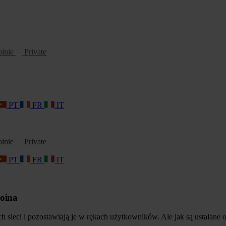
oinie
Private
PT
FR
IT
oinie
Private
PT
FR
IT
coina
 sieci i pozostawiają je w rękach użytkowników. Ale jak są ustalane op