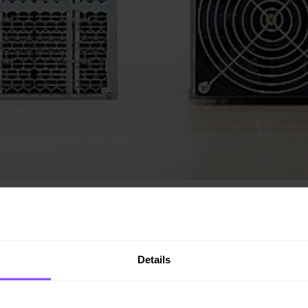
alidacji nowych transakcji. Autor
Canaan
, licencja
CC BY-SA 
Details
 się zmieniają?