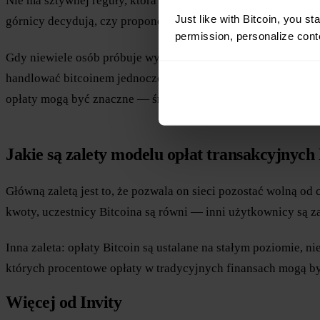
Nie ma sztywnej reguły, która określa, ile kosztuje wysłanie 
Just like with Bitcoin, you st
górnicy decydują, czy proponowana opłata jest wystarczająco
permission, personalize conte
Gdy niewiele osób próbuje wysyłać bitcoiny, ruch w sieci je
handlować bitcoinem jednocześnie, transakcje z najwyższymi
opłaty mogą być znaczne — średnio około 37–59 USD w okre
Jakie są zalety modelu opłat transakcyjnych
Główną zaletą jest to, że pozwala on sieci pozostać wolną o
kwoty, uczestnicy Bitcoina są równi — inni użytkownicy są z
Inna zaleta: opłaty Bitcoin są ustalane na stałym poziomie,
których procentowe opłaty w tradycyjnych finansach mogą by
Więcej od Invity