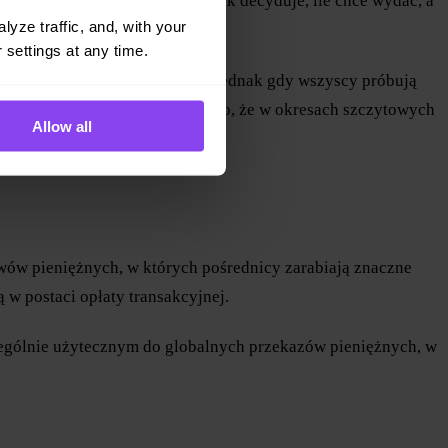
podaży i popytu: każdy użytkownik decyduje, ile chce wydać, a
yze traffic, and, with your 
 settings at any time.
zności wydawania dużych kwot. Jednak gdy wszyscy próbują
 największą nagrodę. Oznacza to, że w okresach szczytowych
Allow all
ewów pieniężnych, w których pośrednicy zarabiają znaczne
w postaci opłaty transakcyjnej.
zczególnie użytecznym do globalnych przekazów pieniężnych, w