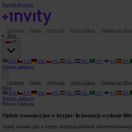
Przejdź do treści
Osobiste
Firma
Pożyczki
Turbo Zakup
Zarabiaj na Bitc
Blog
PL
EN
CS
DE
PL
HU
NL
SV
FI
ES
Pobierz aplikację
Osobiste
Firma
Pożyczki
Turbo Zakup
Zarabiaj na Bitc
Blog
EN
CS
DE
PL
HU
NL
SV
FI
ES
Pobierz aplikację
Bitcoin
Edukacja
Opłaty transakcyjne w krypto: ile kosztuje wysłanie Bit
Opłaty transakcyjne w krypto utrzymują działanie zdecentralizowanych