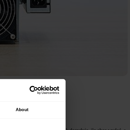
4.0
.
About