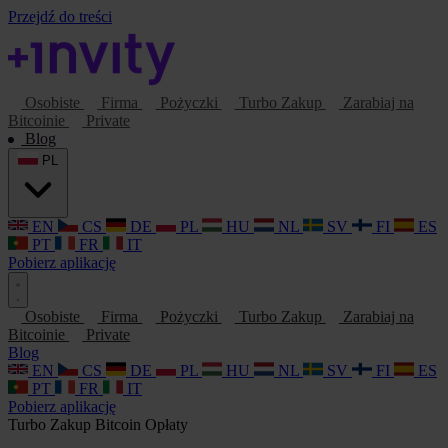
Przejdź do treści
Osobiste
Firma
Pożyczki
Turbo Zakup
Zarabiaj na
Bitcoinie
Private
Blog
PL
EN
CS
DE
PL
HU
NL
SV
FI
ES
PT
FR
IT
Pobierz aplikację
Osobiste
Firma
Pożyczki
Turbo Zakup
Zarabiaj na
Bitcoinie
Private
Blog
EN
CS
DE
PL
HU
NL
SV
FI
ES
PT
FR
IT
Pobierz aplikację
Turbo Zakup
Bitcoin
Opłaty