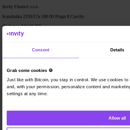
Invity Finance s.r.o.
Kundratka 2359/17a 180 00 Praga 8 Czechy
ID firmy: 223 69 775
Consent
Details
Invity
Osobiste
Firmowe
Grab some cookies 🍪
Pożyczki
Just like with Bitcoin, you stay in control. We use cookies to 
Turbo Zakup
Zarabiaj Bitcoin
and, with your permission, personalize content and marketing.
Private
settings at any time.
Company
O nas
Allow all
Informacje prawne
Blog
Media