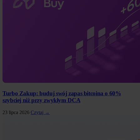
Turbo Zakup: buduj swój zapas bitcoina o 60%
szybciej niż przy zwykłym DCA
23 lipca 2026
Czytaj →