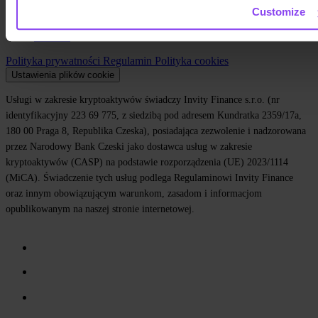
Affiliate
Customize
Kariera
Kontakt
Polityka prywatności
Regulamin
Polityka cookies
Ustawienia plików cookie
Usługi w zakresie kryptoaktywów świadczy Invity Finance s.r.o. (nr
identyfikacyjny 223 69 775, z siedzibą pod adresem Kundratka 2359/17a,
180 00 Praga 8, Republika Czeska), posiadająca zezwolenie i nadzorowana
przez Narodowy Bank Czeski jako dostawca usług w zakresie
kryptoaktywów (CASP) na podstawie rozporządzenia (UE) 2023/1114
(MiCA). Świadczenie tych usług podlega Regulaminowi Invity Finance
oraz innym obowiązującym warunkom, zasadom i informacjom
opublikowanym na naszej stronie internetowej.