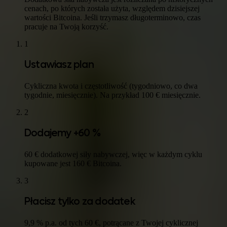
cenach, po których została użyta, względem dzisiejszej
wartości Bitcoina. Jeśli trzymasz długoterminowo, czas
pracuje na Twoją korzyść.
1
Ustawiasz plan
Cykliczna kwota i częstotliwość (tygodniowo, co dwa
tygodnie, miesięcznie). Na przykład 100 € miesięcznie.
2
Dodajemy +60 %
60 € dodatkowej siły nabywczej, więc w każdym cyklu
kupowane jest 160 € Bitcoina.
3
Płacisz tylko za dodatek
9,9 % p.a. od tych 60 €, potrącane z Twojej cyklicznej