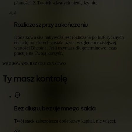
płatności. Z Twoich własnych pieniędzy nic.
4
Rozliczasz przy zakończeniu
Dodatkowa siła nabywcza jest rozliczana po historycznych
cenach, po których została użyta, względem dzisiejszej
wartości Bitcoina. Jeśli trzymasz długoterminowo, czas
pracuje na Twoją korzyść.
WBUDOWANE BEZPIECZEŃSTWO
Ty masz kontrolę
Bez długu, bez ujemnego salda
Twój stack zabezpiecza dodatkowy kapitał, nic więcej.