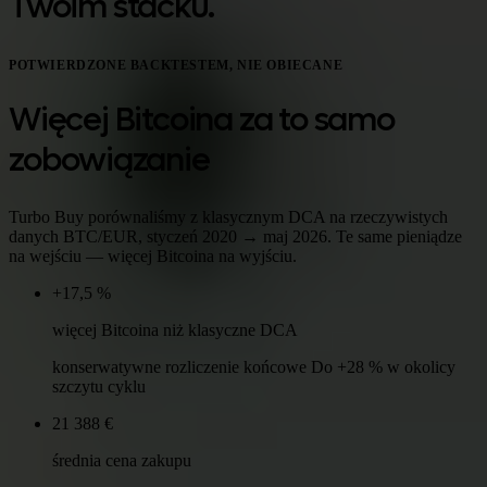
Twoim stacku.
POTWIERDZONE BACKTESTEM, NIE OBIECANE
Więcej Bitcoina za to samo
zobowiązanie
Turbo Buy porównaliśmy z klasycznym DCA na rzeczywistych
danych BTC/EUR, styczeń 2020 → maj 2026. Te same pieniądze
na wejściu — więcej Bitcoina na wyjściu.
+17,5 %
więcej Bitcoina niż klasyczne DCA
konserwatywne rozliczenie końcowe Do +28 % w okolicy
szczytu cyklu
21 388 €
średnia cena zakupu