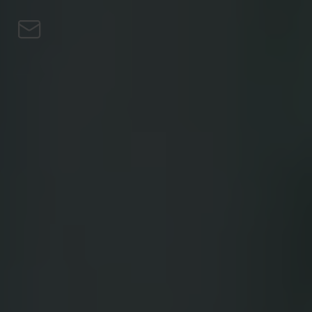
Przejdź do treści
Osobiste
Firma
Pożyczki
Turbo Zakup
Zarabiaj na
Bitcoinie
Private
Blog
PL
EN
CS
DE
PL
HU
NL
SV
FI
ES
PT
FR
IT
Pobierz aplikację
Osobiste
Firma
Pożyczki
Turbo Zakup
Zarabiaj na
Bitcoinie
Private
Blog
EN
CS
DE
PL
HU
NL
SV
FI
ES
PT
FR
IT
Pobierz aplikację