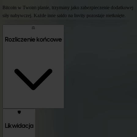
Bitcoin w Twoim planie, trzymany jako zabezpieczenie dodatkowej
siły nabywczej. Każde inne saldo na Invity pozostaje nietknięte.
⚖️
Rozliczenie końcowe
🛡️
Likwidacja