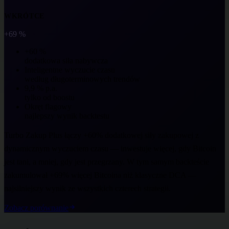
WKRÓTCE
+69 %
+60 %
dodatkowa siła nabywcza
Inteligentne wyczucie czasu
według długoterminowych trendów
9,9 % p.a.
tylko od boostu
Okręt flagowy
najlepszy wynik backtestu
Turbo Zakup Plus łączy +60% dodatkowej siły zakupowej z
dynamicznym wyczuciem czasu — inwestuje więcej, gdy Bitcoin
jest tani, a mniej, gdy jest przegrzany. W tym samym backteście
zakumulował +69% więcej Bitcoina niż klasyczne DCA —
najsilniejszy wynik ze wszystkich czterech strategii.
Zobacz porównanie