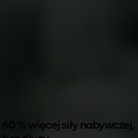
Google Play
60 % więcej siły nabywczej,