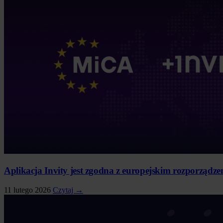
Aplikacja Invity jest zgodna z europejskim rozporząd
11 lutego 2026
Czytaj →