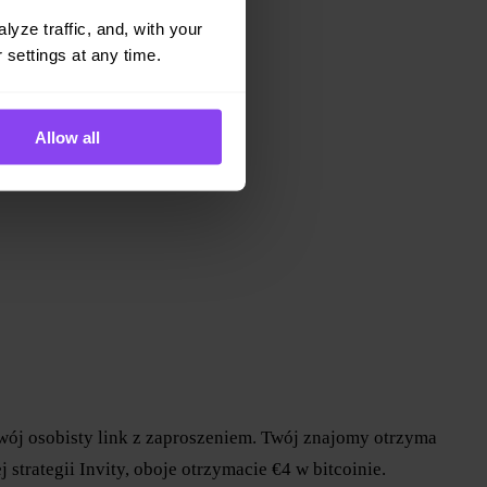
yze traffic, and, with your 
 settings at any time.
Allow all
swój osobisty link z zaproszeniem. Twój znajomy otrzyma
trategii Invity, oboje otrzymacie €4 w bitcoinie.