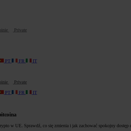
oinie
Private
PT
FR
IT
oinie
Private
PT
FR
IT
bitcoina
krypto w UE. Sprawdź, co się zmienia i jak zachować spokojny dostęp