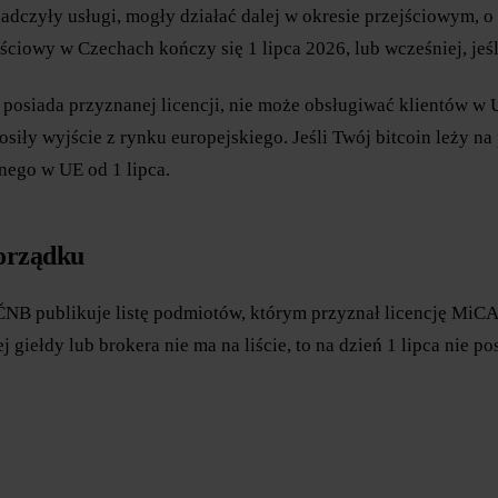
dczyły usługi, mogły działać dalej w okresie przejściowym, o 
jściowy w Czechach kończy się 1 lipca 2026, lub wcześniej, je
nie posiada przyznanej licencji, nie może obsługiwać klientów 
osiły wyjście z rynku europejskiego. Jeśli Twój bitcoin leży na
nego w UE od 1 lipca.
porządku
 ČNB publikuje listę podmiotów, którym przyznał licencję MiC
iełdy lub brokera nie ma na liście, to na dzień 1 lipca nie pos