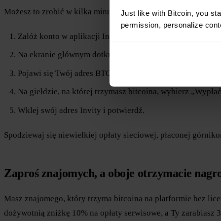
Możesz to zrobić w kilka minut:
Just like with Bitcoin, you st
permission, personalize conte
Załóż konto w aplikacji Invity i dokończ weryfikację tożs
Na ekranie głównym dotknij „Odbierz”.
Pojawi się Twój adres BTC. Zeskanuj go lub skopiuj.
Na giełdzie, na której trzymasz bitcoina, wybierz „Wypłać
Wklej swój adres Invity i potwierdź.
Spodziewaj się niewielkiej opłaty sieciowej, płaconej górniko
Zaproś znajomych, a oboje otrzymacie nagr
Masz znajomego, który trzyma bitcoina na platformie bez lic
dożywotnią zniżkę 10% na opłaty serwisowe, a Ty zarabiasz 33