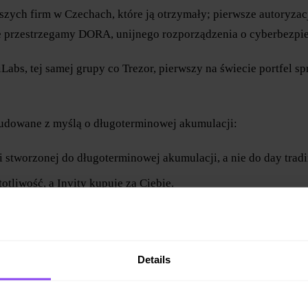
wszych firm w Czechach, które ją otrzymały; pierwsze autory
że przestrzegamy DORA, unijnego rozporządzenia o cyberbezpi
Labs, tej samej grupy co Trezor, pierwszy na świecie portfel 
 zbudowane z myślą o długoterminowej akumulacji:
i stworzonej do długoterminowej akumulacji, a nie do day trad
otliwość, a Invity kupuje za Ciebie.
j 60% dodatkowej siły nabywczej lub odblokuj płynność dzięk
.
Details