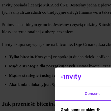
Invity posiada licencję MiCA od ČNB. Jesteśmy jedną z pier
tych samych zasadach co tradycyjne usługi finansowe, a tak
Stoimy na solidnym gruncie. Jesteśmy częścią rodziny Satoshi
klasy instytucjonalnej z ubezpieczeniem.
Invity skupia się wyłącznie na bitcoinie. Daje Ci narzędzia
Tylko bitcoin.
Korzystaj ze spokoju ducha dzięki aplikacj
Mądre strategie dla początkujących.
Ustaw kwotę i częst
Mądre strategie i usługi dla doświadczonych.
Wykorzysta
Akademia edukacyjna.
Sprawdź swoją wiedzę o Bitcoinie
Consent
Jak przenieść bitcoina do Invity
Grab some cookies 🍪