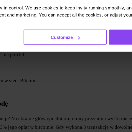
ay in control. We use cookies to keep Invity running smoothly, anal
nt and marketing. You can accept all the cookies, or adjust your
amości.
Customize
” na portfel.
m w sieci Bitcoin.
odę
encji? Na ekranie głównym dotknij ikony prezentu i wyślij mu 
% jego opłat w bitcoinie. Gdy wykona 3 transakcje w dowolnej s