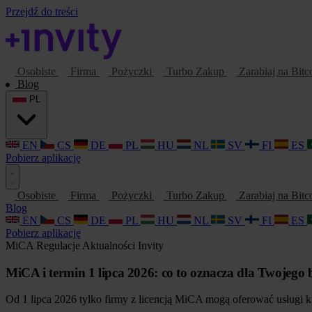
Przejdź do treści
Osobiste
Firma
Pożyczki
Turbo Zakup
Zarabiaj na Bitc
Blog
PL
EN
CS
DE
PL
HU
NL
SV
FI
ES
Pobierz aplikację
Osobiste
Firma
Pożyczki
Turbo Zakup
Zarabiaj na Bitc
Blog
EN
CS
DE
PL
HU
NL
SV
FI
ES
Pobierz aplikację
MiCA
Regulacje
Aktualności Invity
MiCA i termin 1 lipca 2026: co to oznacza dla Twojego 
Od 1 lipca 2026 tylko firmy z licencją MiCA mogą oferować usługi 