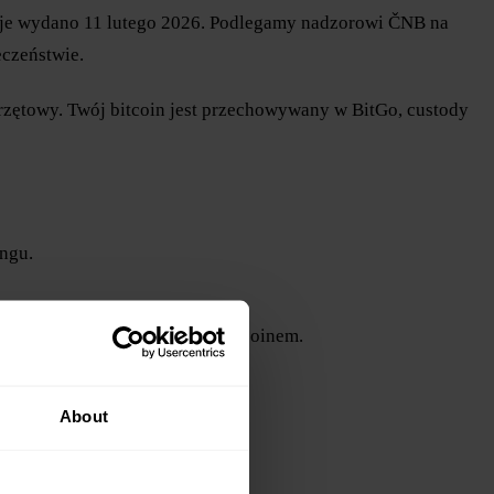
zacje wydano 11 lutego 2026. Podlegamy nadzorowi ČNB na
eczeństwie.
sprzętowy. Twój bitcoin jest przechowywany w BitGo, custody
ingu.
i pożyczce zabezpieczonej bitcoinem.
About