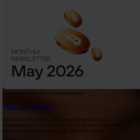
Newsletter
Invity-News
Monatsrückblick
Mai | Newsletter
Saylor überdenkt never sell, Bitcoin überholt Gold als
Inflationsschutz, der Clarity Act vor der finalen Abstimmung, und
Bitcoins feste Obergrenze von 21 Millionen erklärt.