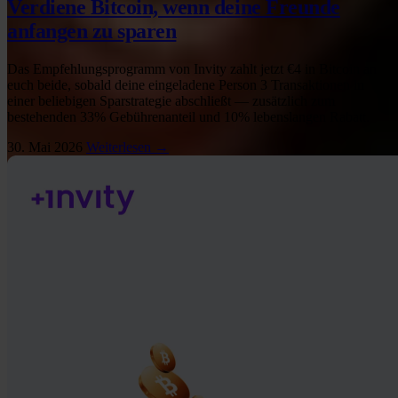
Verdiene Bitcoin, wenn deine Freunde
anfangen zu sparen
Das Empfehlungsprogramm von Invity zahlt jetzt €4 in Bitcoin an
euch beide, sobald deine eingeladene Person 3 Transaktionen in
einer beliebigen Sparstrategie abschließt — zusätzlich zum
bestehenden 33% Gebührenanteil und 10% lebenslangen Rabatt.
30. Mai 2026
Weiterlesen →