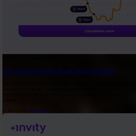
Turbo Kauf
Bitcoin
Bildung
Wie du mit Turbo Kauf sicher bleibst
Was passiert, wenn Bitcoin im Minus ist und du einen aktiven Turbo
Kauf hast — wie der Liquidationspreis funktioniert, warum
regelmäßige Käufe dein Risiko senken und worauf du achten
solltest.
6. Juni 2026
Weiterlesen →