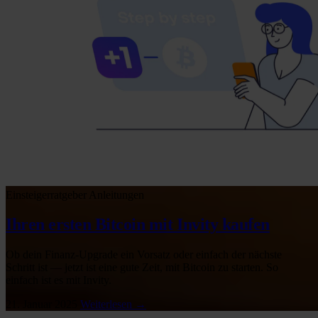
Einsteigerratgeber
Anleitungen
Ihren ersten Bitcoin mit Invity kaufen
Ob dein Finanz-Upgrade ein Vorsatz oder einfach der nächste
Schritt ist — jetzt ist eine gute Zeit, mit Bitcoin zu starten. So
einfach ist es mit Invity.
21. Januar 2025
Weiterlesen →