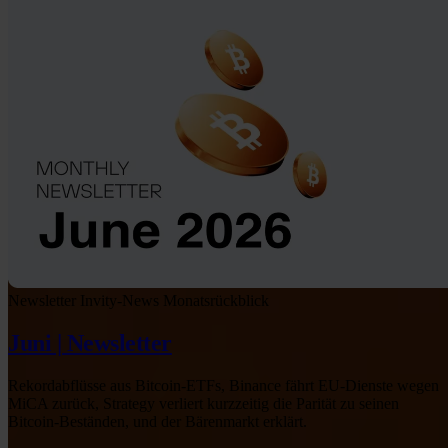
Newsletter
Invity-News
Monatsrückblick
Juni | Newsletter
Rekordabflüsse aus Bitcoin-ETFs, Binance fährt EU-Dienste wegen
MiCA zurück, Strategy verliert kurzzeitig die Parität zu seinen
Bitcoin-Beständen, und der Bärenmarkt erklärt.