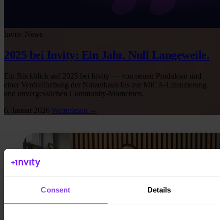
Invity-News
2025 bei Invity: Ein Jahr. Null Langeweile.
Ein Rückblick auf 2025 bei Invity — von neuen Produkten und
einer Verdreifachung der Nutzerbasis bis zur MiCA-Lizenzierung
und unvergesslichen Community-Momenten.
6. Januar 2026
Weiterlesen →
Consent
Details