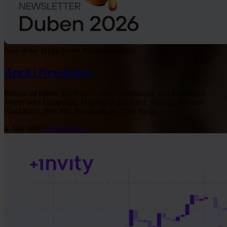
Newsletter
Invity-News
Monatsrückblick
April | Newsletter
Bitcoin ist immer geöffnet — 24/7, unabhängig von Feiertagen,
Wetter oder Geopolitik. Highlights aus April: Strategy überholt
BlackRock, BIP-361, Konferenzen, Cost Basis.
4. Mai 2026
Weiterlesen →