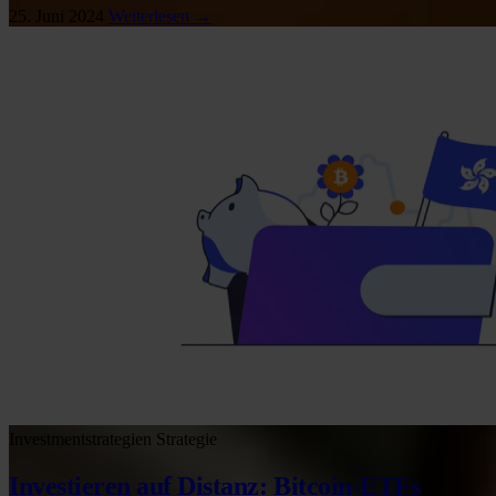
25. Juni 2024
Weiterlesen →
Investmentstrategien
Strategie
Investieren auf Distanz: Bitcoin-ETFs