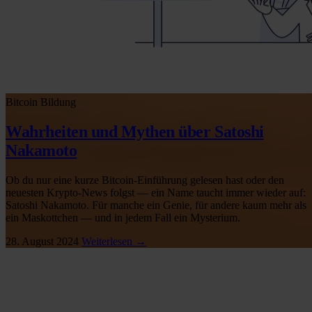
Bitcoin
Bildung
Wahrheiten und Mythen über Satoshi
Nakamoto
Ob du nur eine kurze Bitcoin-Einführung gelesen hast oder den
neuesten Krypto-News folgst — ein Name taucht immer wieder auf:
Satoshi Nakamoto. Für manche ein Genie, für andere kaum mehr als
ein Maskottchen — und in jedem Fall ein Mysterium.
28. August 2024
Weiterlesen →