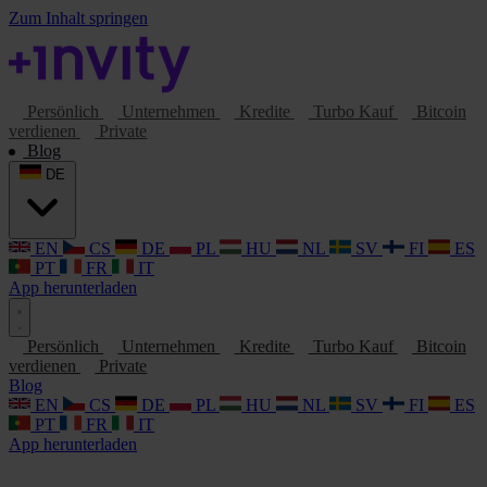
Zum Inhalt springen
Persönlich
Unternehmen
Kredite
Turbo Kauf
Bitcoin
verdienen
Private
Blog
DE
EN
CS
DE
PL
HU
NL
SV
FI
ES
PT
FR
IT
App herunterladen
Persönlich
Unternehmen
Kredite
Turbo Kauf
Bitcoin
verdienen
Private
Blog
EN
CS
DE
PL
HU
NL
SV
FI
ES
PT
FR
IT
App herunterladen