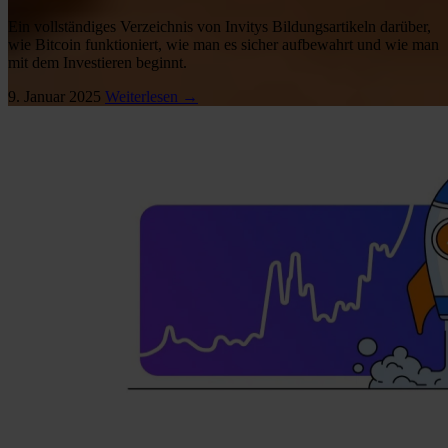
Ein vollständiges Verzeichnis von Invitys Bildungsartikeln darüber,
wie Bitcoin funktioniert, wie man es sicher aufbewahrt und wie man
mit dem Investieren beginnt.
9. Januar 2025
Weiterlesen →