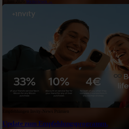
1. Juni 2026
Weiterlesen →
Empfehlungen
Invity-News
Prämien
Update zum Empfehlungsprogramm.