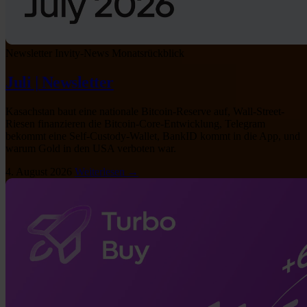
Newsletter
Invity-News
Monatsrückblick
Juli | Newsletter
Kasachstan baut eine nationale Bitcoin-Reserve auf, Wall-Street-
Riesen finanzieren die Bitcoin-Core-Entwicklung, Telegram
bekommt eine Self-Custody-Wallet, BankID kommt in die App, und
warum Gold in den USA verboten war.
4. August 2026
Weiterlesen →