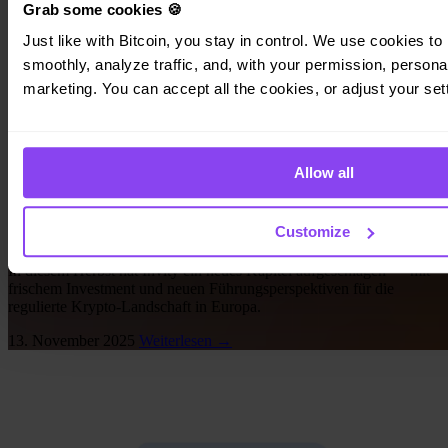
Grab some cookies 🍪
Just like with Bitcoin, you stay in control. We use cookies to 
smoothly, analyze traffic, and, with your permission, personal
marketing. You can accept all the cookies, or adjust your set
Invity-News
Allow all
Gemeinsam wachsen: Neue Investitionen,
neue Chancen und ein stärkeres Invity
Customize
In diesem Herbst hat Invity ein neues Kapitel aufgeschlagen — mit
frischem Investment und neuen Führungsperspektiven für die
regulierte Krypto-Landschaft in Europa.
13. November 2025
Weiterlesen →