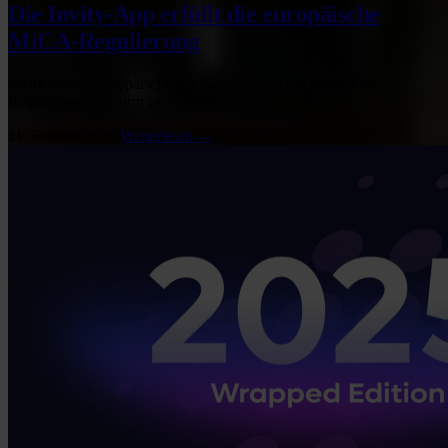
Die Invity-App erfüllt die europäische
MiCA-Regulierung
Invity ist eine europäische Bitcoin-App, die mit der MiCA-
Regulierung konform ist.
11. Februar 2026
Weiterlesen →