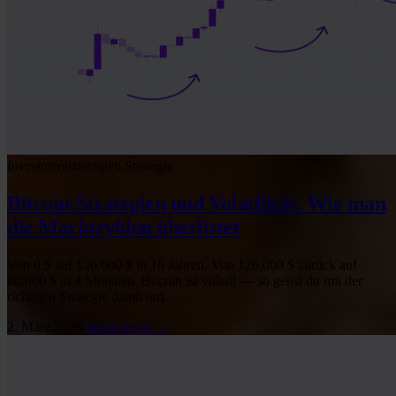
Investmentstrategien
Strategie
Bitcoin-Strategien und Volatilität: Wie man
die Marktzyklen überlistet
Von 0 $ auf 126.000 $ in 16 Jahren. Von 126.000 $ zurück auf
60.000 $ in 4 Monaten. Bitcoin ist volatil — so gehst du mit der
richtigen Strategie damit um.
2. März 2026
Weiterlesen →