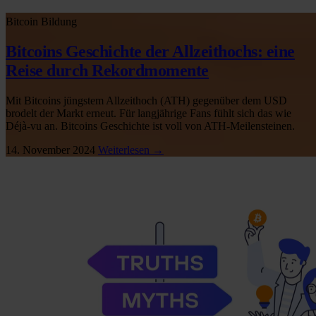
Bitcoin
Bildung
Bitcoins Geschichte der Allzeithochs: eine
Reise durch Rekordmomente
Mit Bitcoins jüngstem Allzeithoch (ATH) gegenüber dem USD
brodelt der Markt erneut. Für langjährige Fans fühlt sich das wie
Déjà-vu an. Bitcoins Geschichte ist voll von ATH-Meilensteinen.
14. November 2024
Weiterlesen →