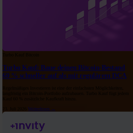
Turbo Kauf
Bitcoin
Turbo Kauf: Baue deinen Bitcoin-Bestand
60 % schneller auf als mit regulärem DCA
Regelmäßiges Investieren ist eine der einfachsten Möglichkeiten,
langfristig ein Bitcoin-Portfolio aufzubauen. Turbo Kauf fügt jedem
Kauf 60 % zusätzliche Kaufkraft hinzu.
23. Juli 2026
Weiterlesen →