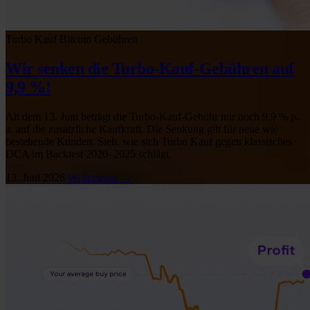
Turbo Kauf
Bitcoin
Gebühren
Wir senken die Turbo-Kauf-Gebühren auf
9,9 %!
Ab dem 13. Juni beträgt die Turbo-Kauf-Gebühr nur noch 9,9 % p.
a. auf die zusätzliche Kaufkraft. Die Senkung gilt für neue wie
bestehende Kunden. Sieh, wie sich Turbo Kauf gegen klassisches
DCA im Backtest 2020–2025 schlägt.
13. Juni 2026
Weiterlesen →