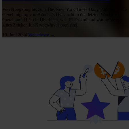
Von Hongkong bis zum The-New-York-Times-Daily-Podcast — die
Genehmigung von Bitcoin-ETFs taucht in den letzten Wochen
überall auf. Hier ein Überblick, was ETFs sind und warum sie ein
gutes Zeichen für Krypto-Investoren sind.
10. Juni 2024
Weiterlesen →