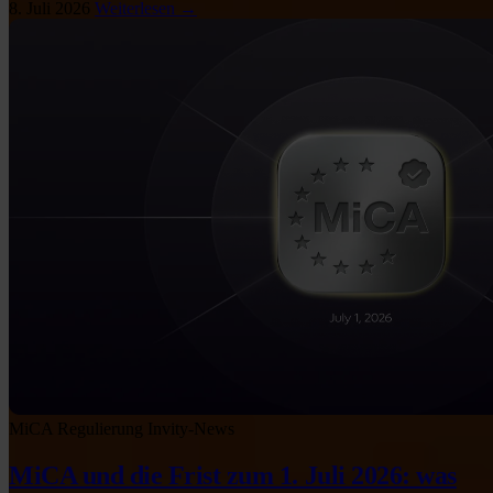
8. Juli 2026
Weiterlesen →
MiCA
Regulierung
Invity-News
MiCA und die Frist zum 1. Juli 2026: was