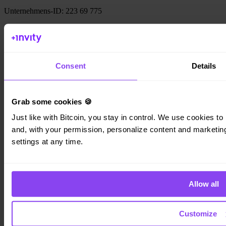
Unternehmens-ID: 223 69 775
Invity
Consent
Details
Persönlich
Unternehmen
Kredite
Grab some cookies 🍪
Turbo Kauf
Bitcoin verdienen
Just like with Bitcoin, you stay in control. We use cookies to 
Private
and, with your permission, personalize content and marketing.
settings at any time.
Company
Über uns
Rechtliches
Blog
Allow all
Medien
Affiliate
Karriere
Customize
Kontakt