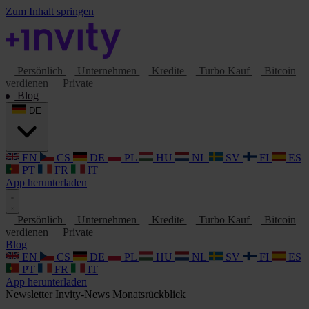
Zum Inhalt springen
Persönlich
Unternehmen
Kredite
Turbo Kauf
Bitcoin
verdienen
Private
Blog
DE
EN
CS
DE
PL
HU
NL
SV
FI
ES
PT
FR
IT
App herunterladen
Persönlich
Unternehmen
Kredite
Turbo Kauf
Bitcoin
verdienen
Private
Blog
EN
CS
DE
PL
HU
NL
SV
FI
ES
PT
FR
IT
App herunterladen
Newsletter
Invity-News
Monatsrückblick