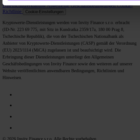
Datenschutzerklärung
Allgemeine Geschäftsbedingungen
Cookie-
Richtlinie
Cookie-Einstellungen
Kryptowerte-Dienstleistungen werden von Invity Finance s.r.o. erbracht
(ID-Nr. 223 69 775, mit Sitz in Kundratka 2359/17a, 180 00 Prag 8,
Tschechische Republik), die von der Tschechischen Nationalbank als
Anbieter von Kryptowerte-Dienstleistungen (CASP) gemäß der Verordnung
(EU) 2023/1114 (MiCA) zugelassen ist und beaufsichtigt wird. Die
Erbringung dieser Dienstleistungen unterliegt den Allgemeinen
Geschäftsbedingungen von Invity Finance sowie den weiteren auf unserer
Website veröffentlichten anwendbaren Bedingungen, Richtlinien und
Hinweisen.
© 2026 Invity Finance s.r.o. Alle Rechte vorbehalten.