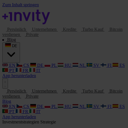
Zum Inhalt springen
Persönlich
Unternehmen
Kredite
Turbo Kauf
Bitcoin
verdienen
Private
Blog
DE
EN
CS
DE
PL
HU
NL
SV
FI
ES
PT
FR
IT
App herunterladen
Persönlich
Unternehmen
Kredite
Turbo Kauf
Bitcoin
verdienen
Private
Blog
EN
CS
DE
PL
HU
NL
SV
FI
ES
PT
FR
IT
App herunterladen
Investmentstrategien
Strategie