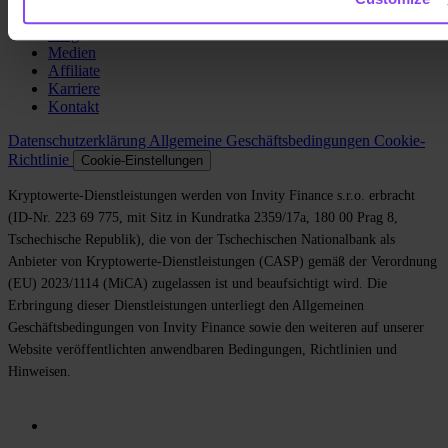
Rechtliches
Blog
Medien
Affiliate
Karriere
Kontakt
Datenschutzerklärung
Allgemeine Geschäftsbedingungen
Cookie-
Richtlinie
Cookie-Einstellungen
Kryptowerte-Dienstleistungen werden von Invity Finance s.r.o. erbracht
(ID-Nr. 223 69 775, mit Sitz in Kundratka 2359/17a, 180 00 Prag 8,
Tschechische Republik), die von der Tschechischen Nationalbank als
Anbieter von Kryptowerte-Dienstleistungen (CASP) gemäß der Verordnung
(EU) 2023/1114 (MiCA) zugelassen ist und beaufsichtigt wird. Die
Erbringung dieser Dienstleistungen unterliegt den Allgemeinen
Geschäftsbedingungen von Invity Finance sowie den weiteren auf unserer
Website veröffentlichten anwendbaren Bedingungen, Richtlinien und
Hinweisen.