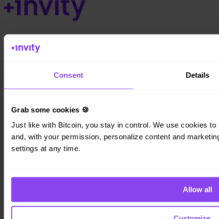
Invity Finance s.r.o.
Kundratka 2359/17a 180 00 Prag 8 Tschechische Republik
Unternehmens-ID: 223 69 775
Consent
Details
Grab some cookies 🍪
Invity
Just like with Bitcoin, you stay in control. We use cookies to 
Persönlich
and, with your permission, personalize content and marketing.
Unternehmen
settings at any time.
Kredite
Turbo Kauf
Bitcoin verdienen
Private
Allow all
Company
Customize
Über uns