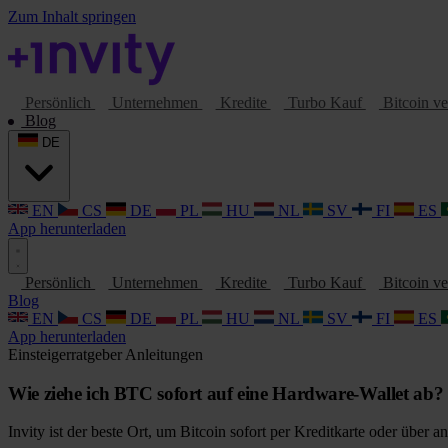
Zum Inhalt springen
Persönlich
Unternehmen
Kredite
Turbo Kauf
Bitcoin v
Blog
DE
EN
CS
DE
PL
HU
NL
SV
FI
ES
App herunterladen
Persönlich
Unternehmen
Kredite
Turbo Kauf
Bitcoin v
Blog
EN
CS
DE
PL
HU
NL
SV
FI
ES
App herunterladen
Einsteigerratgeber
Anleitungen
Wie ziehe ich BTC sofort auf eine Hardware-Wallet ab?
Invity ist der beste Ort, um Bitcoin sofort per Kreditkarte oder über