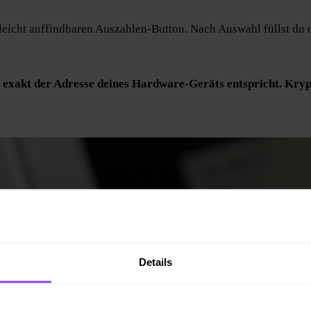
eicht auffindbaren Auszahlen-Button. Nach Auswahl füllst du d
e exakt der Adresse deines Hardware-Geräts entspricht. Krypt
Details