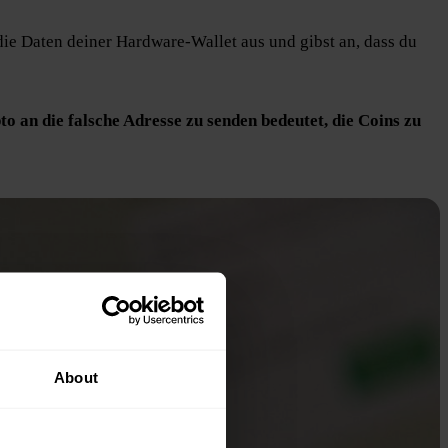
ie Daten deiner Hardware-Wallet aus und gibst an, dass du
o an die falsche Adresse zu senden bedeutet, die Coins zu
About