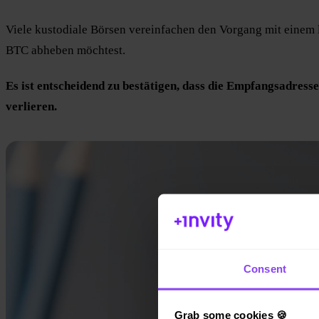
Viele kustodiale Börsen vereinfachen den Vorgang mit einem l
BTC abheben möchtest.
Es ist entscheidend zu bestätigen, dass die Empfangsadress
verlieren.
Consent
Grab some cookies 🍪