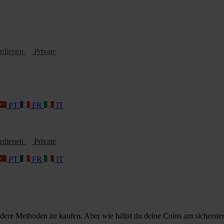
erdienen
Private
PT
FR
IT
erdienen
Private
PT
FR
IT
 andere Methoden zu kaufen. Aber wie hältst du deine Coins am sicherste