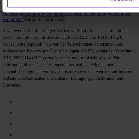
Kontakt
Datenschutzerklärung
Allgemeine Geschäftsbedingungen
Cookie-
Richtlinie
Cookie-Einstellungen
Kryptowerte-Dienstleistungen werden von Invity Finance s.r.o. erbracht
(ID-Nr. 223 69 775, mit Sitz in Kundratka 2359/17a, 180 00 Prag 8,
Tschechische Republik), die von der Tschechischen Nationalbank als
Anbieter von Kryptowerte-Dienstleistungen (CASP) gemäß der Verordnung
(EU) 2023/1114 (MiCA) zugelassen ist und beaufsichtigt wird. Die
Erbringung dieser Dienstleistungen unterliegt den Allgemeinen
Geschäftsbedingungen von Invity Finance sowie den weiteren auf unserer
Website veröffentlichten anwendbaren Bedingungen, Richtlinien und
Hinweisen.