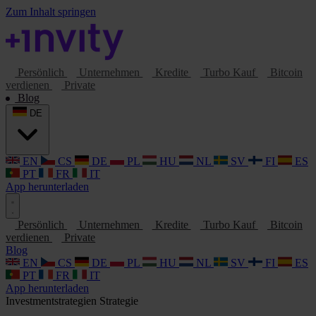
Zum Inhalt springen
Persönlich
Unternehmen
Kredite
Turbo Kauf
Bitcoin
verdienen
Private
Blog
DE
EN
CS
DE
PL
HU
NL
SV
FI
ES
PT
FR
IT
App herunterladen
Persönlich
Unternehmen
Kredite
Turbo Kauf
Bitcoin
verdienen
Private
Blog
EN
CS
DE
PL
HU
NL
SV
FI
ES
PT
FR
IT
App herunterladen
Investmentstrategien
Strategie