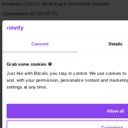
Kundratka 2359/17a 180 00 Prag 8 Tschechische Republik
Unternehmens-ID: 223 69 775
Invity
Consent
Details
Persönlich
Unternehmen
Kredite
Grab some cookies 🍪
Turbo Kauf
Bitcoin verdienen
Just like with Bitcoin, you stay in control. We use cookies to 
Private
and, with your permission, personalize content and marketing.
settings at any time.
Company
Über uns
Rechtliches
Blog
Allow all
Medien
Affiliate
Karriere
Customize