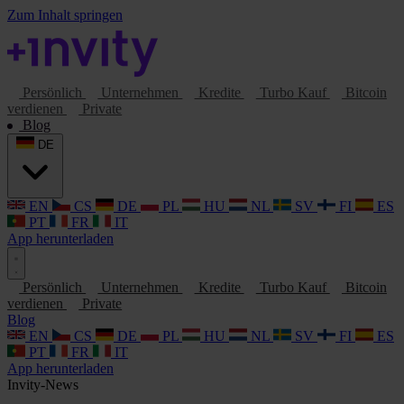
Zum Inhalt springen
Persönlich
Unternehmen
Kredite
Turbo Kauf
Bitcoin
verdienen
Private
Blog
DE
EN
CS
DE
PL
HU
NL
SV
FI
ES
PT
FR
IT
App herunterladen
Persönlich
Unternehmen
Kredite
Turbo Kauf
Bitcoin
verdienen
Private
Blog
EN
CS
DE
PL
HU
NL
SV
FI
ES
PT
FR
IT
App herunterladen
Invity-News