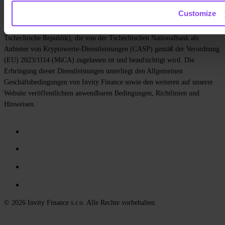
Customize
Kryptowerte-Dienstleistungen werden von Invity Finance s.r.o. erbracht
(ID-Nr. 223 69 775, mit Sitz in Kundratka 2359/17a, 180 00 Prag 8,
Tschechische Republik), die von der Tschechischen Nationalbank als
Anbieter von Kryptowerte-Dienstleistungen (CASP) gemäß der Verordnung
(EU) 2023/1114 (MiCA) zugelassen ist und beaufsichtigt wird. Die
Erbringung dieser Dienstleistungen unterliegt den Allgemeinen
Geschäftsbedingungen von Invity Finance sowie den weiteren auf unserer
Website veröffentlichten anwendbaren Bedingungen, Richtlinien und
Hinweisen.
© 2026 Invity Finance s.r.o. Alle Rechte vorbehalten.