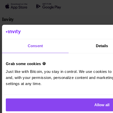
Invity
Persönlich
Unternehmen
Kredite
Turbo Kauf
Consent
Details
Bitcoin verdienen
Private
Company
Grab some cookies 🍪
Über uns
Just like with Bitcoin, you stay in control. We use cookies to 
Rechtliches
and, with your permission, personalize content and marketing.
Blog
settings at any time.
Medien
Affiliate
Karriere
Kontakt
Allow all
Datenschutzerklärung
Allgemeine Geschäftsbedingungen
Cookie-
Richtlinie
Cookie-Einstellungen