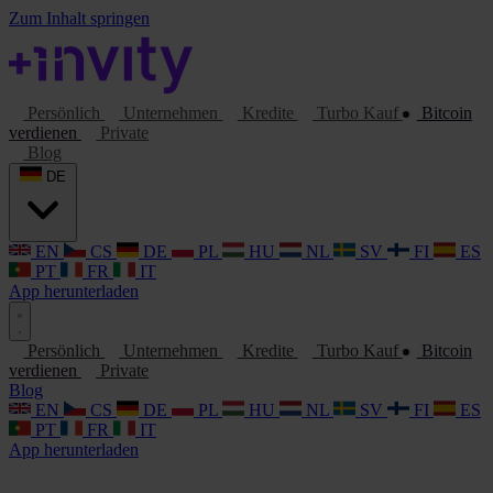
Zum Inhalt springen
Persönlich
Unternehmen
Kredite
Turbo Kauf
Bitcoin
verdienen
Private
Blog
DE
EN
CS
DE
PL
HU
NL
SV
FI
ES
PT
FR
IT
App herunterladen
Persönlich
Unternehmen
Kredite
Turbo Kauf
Bitcoin
verdienen
Private
Blog
EN
CS
DE
PL
HU
NL
SV
FI
ES
PT
FR
IT
App herunterladen