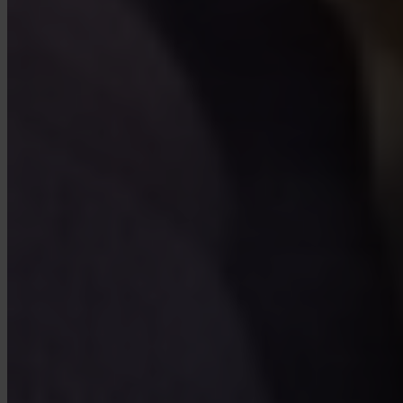
Häufig gestellte Fragen
FAQ
Ist Invity lizenziert und reguliert?