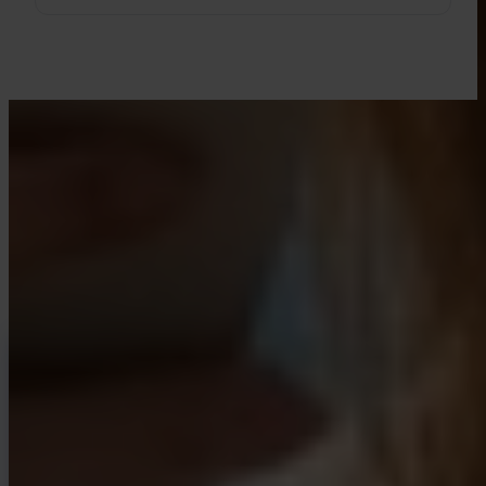
MIT INVITY LERNEN
Erweitere dein Bitcoin-Wissen
Ressourcen für Erstkäufer und erfahrene Stacker. Kein Hype, keine
Kursprognosen — nur Frameworks und klares Denken.
INVITY NEWSLETTER
Direkt von Invity
Unsere regelmäßige Nachricht — was bei Bitcoin, Finanzen und bei
Invity los ist.