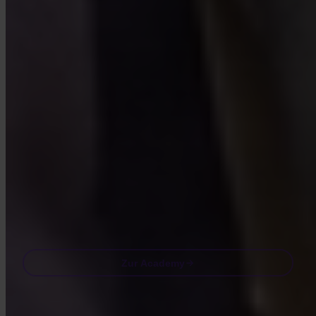
Mehr über Bitcoin lernen
Kurze Lektionen, Quizze und praxisnahe Frameworks direkt in der
App.
Mit dem Besuch der Academy stimmst du zu, Marketing- und Produkt-
E-Mails von uns zu erhalten. Jederzeit abbestellen. Siehe unsere
Datenschutzerklärung
.
Email
Zur Academy