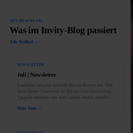
AUS DEM BLOG
Was im Invity-Blog passiert
Alle Artikel →
NEWSLETTER
Juli | Newsletter
Kasachstan baut eine nationale Bitcoin-Reserve auf, Wall-
Street-Riesen finanzieren die Bitcoin-Core-Entwicklung,
Telegram bekommt eine Self-Custody-Wallet, BankID
kommt in die App, und warum Gold in den USA verboten
Mehr lesen →
war.
TURBO KAUF