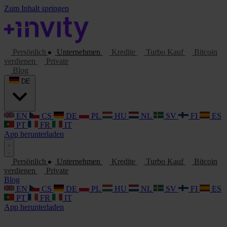
Zum Inhalt springen
Persönlich
Unternehmen
Kredite
Turbo Kauf
Bitcoin
verdienen
Private
Blog
DE
EN
CS
DE
PL
HU
NL
SV
FI
ES
PT
FR
IT
App herunterladen
Persönlich
Unternehmen
Kredite
Turbo Kauf
Bitcoin
verdienen
Private
Blog
EN
CS
DE
PL
HU
NL
SV
FI
ES
PT
FR
IT
App herunterladen