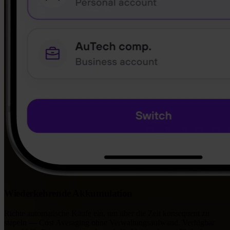
Wiederkehrende Akkumulation
Richte automatische Käufe ein, um über die Zeit konsequent zu
stapeln — Cost Averaging ohne Verwaltungsaufwand. Verfügbar