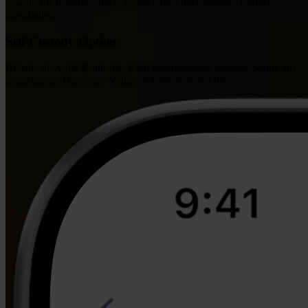
sowohl für Privatpersonen als auch für Unternehmen. Einfach
umschalten.
Self-Custody-Option
Behalte die volle Kontrolle. Kein geschlossenes System. Sende auf
deine eigene Hardware-Wallet, sobald du bereit bist.