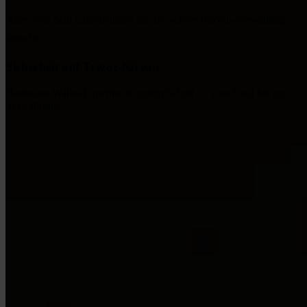
Alles, was dein Unternehmen für die sichere Bitcoin-Verwaltung
braucht.
Sicherheit auf Trezor-Niveau
Hardware-Wallet-Expertise in jedem Schritt — vom Kauf bis zur
Verwahrung.