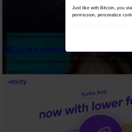
Just like with Bitcoin, you st
permission, personalize conte
MiCA
Regolamentazione
Novità Invity
MiCA e la scadenza del 1° luglio 2026: cosa si
Dal 1° luglio 2026 solo le aziende con licenza MiCA potranno offrire
24 giugno 2026
Continua a leggere →