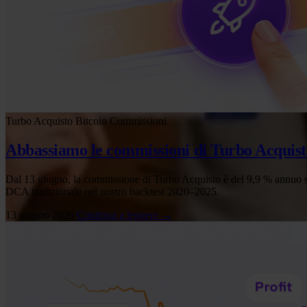
Turbo Acquisto
Bitcoin
Commissioni
Abbassiamo le commissioni di Turbo Acquist
Dal 13 giugno, la commissione di Turbo Acquisto è del 9,9 % annuo sul p
DCA tradizionale nel nostro backtest 2020–2025.
13 giugno 2026
Continua a leggere →