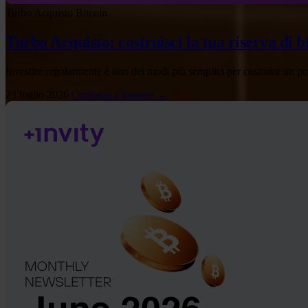
Turbo Acquisto
Bitcoin
Turbo Acquisto: costruisci la tua riserva di 
Investire regolarmente è uno dei modi più semplici per costruire un po
23 luglio 2026
Continua a leggere →