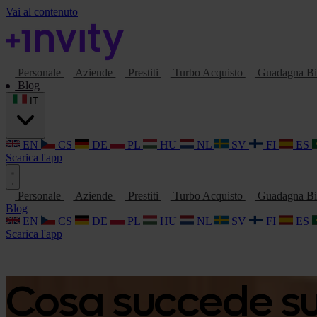
Vai al contenuto
Personale
Aziende
Prestiti
Turbo Acquisto
Guadagna Bi
Blog
IT
EN
CS
DE
PL
HU
NL
SV
FI
ES
Scarica l'app
Personale
Aziende
Prestiti
Turbo Acquisto
Guadagna Bi
Blog
EN
CS
DE
PL
HU
NL
SV
FI
ES
Scarica l'app
Cosa succede sul