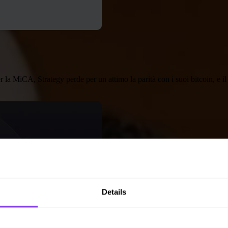
 la MiCA, Strategy perde per un attimo la parità con i suoi bitcoin, e il
Details