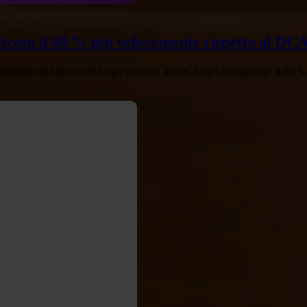
bitcoin il 60 % più velocemente rispetto al DC
rtafoglio di bitcoin nel lungo termine. Turbo Acquisto aggiunge il 60 % 