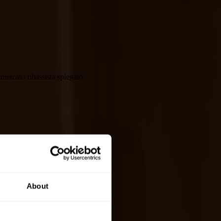
 mercato ribassista spiegato.
About