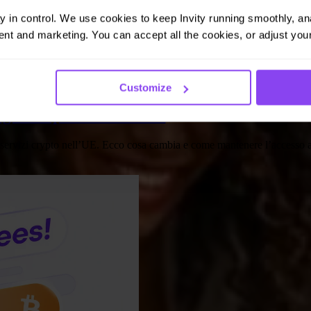
ay in control. We use cookies to keep Invity running smoothly, anal
nt and marketing. You can accept all the cookies, or adjust your
Customize
gnifica per il tuo bitcoin
 servizi crypto nell’UE. Ecco cosa cambia e come mantenere l’accesso ai