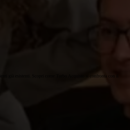
ienti già esistenti. Scopri come Turbo Acquisto si confronta con il