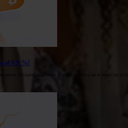
o al 9,9 %!
otere d'acquisto aggiuntivo. Il taglio si applica sia ai nuovi che ai cl