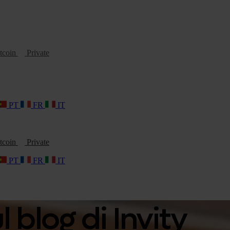
tcoin
Private
PT
FR
IT
tcoin
Private
PT
FR
IT
 blog di Invity