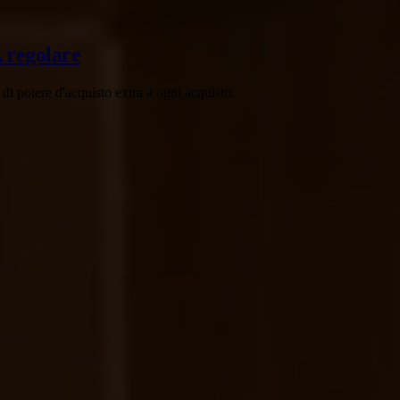
A regolare
di potere d'acquisto extra a ogni acquisto.