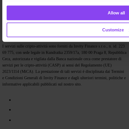
Media
Affiliate
Allow all
Lavora con noi
Contatti
Customize
Informativa sulla privacy
Termini e condizioni
Informativa cookie
Impostazioni cookie
I servizi sulle cripto-attività sono forniti da Invity Finance s.r.o., n. id. 223
69 775, con sede legale in Kundratka 2359/17a, 180 00 Praga 8, Repubblica
Ceca, autorizzata e vigilata dalla Banca nazionale ceca come prestatore di
servizi per le cripto-attività (CASP) ai sensi del Regolamento (UE)
2023/1114 (MiCA). La prestazione di tali servizi è disciplinata dai Termini
e Condizioni Generali di Invity Finance e dagli ulteriori termini, politiche e
informative applicabili pubblicati sul nostro sito.