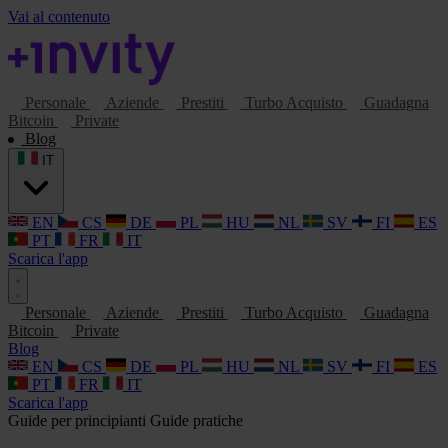
Vai al contenuto
Personale
Aziende
Prestiti
Turbo Acquisto
Guadagna
Bitcoin
Private
Blog
IT
EN
CS
DE
PL
HU
NL
SV
FI
ES
PT
FR
IT
Scarica l'app
Personale
Aziende
Prestiti
Turbo Acquisto
Guadagna
Bitcoin
Private
Blog
EN
CS
DE
PL
HU
NL
SV
FI
ES
PT
FR
IT
Scarica l'app
Guide per principianti
Guide pratiche