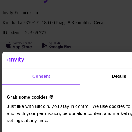
Invity Finance s.r.o.
Kundratka 2359/17a 180 00 Praga 8 Repubblica Ceca
ID azienda: 223 69 775
Invity
Personale
Consent
Details
Aziende
Prestiti
Turbo Acquisto
Guadagna Bitcoin
Grab some cookies 🍪
Private
Just like with Bitcoin, you stay in control. We use cookies to 
Company
and, with your permission, personalize content and marketing.
settings at any time.
Chi siamo
Note legali
Blog