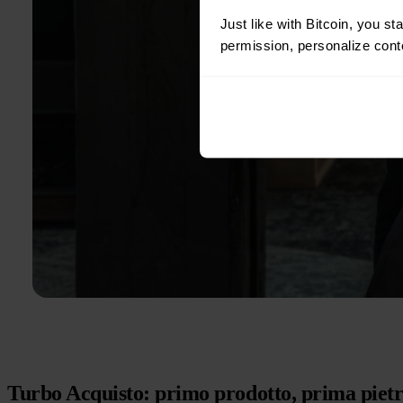
Just like with Bitcoin, you st
permission, personalize conte
Turbo Acquisto: primo prodotto, prima pietr