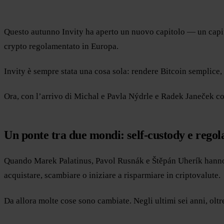
Questo autunno Invity ha aperto un nuovo capitolo — un capito
crypto regolamentato in Europa.
Invity è sempre stata una cosa sola: rendere Bitcoin semplice, i
Ora, con l’arrivo di Michal e Pavla Nýdrle e Radek Janeček co
Un ponte tra due mondi: self-custody e rego
Quando Marek Palatinus, Pavol Rusnák e Štěpán Uherík hanno fo
acquistare, scambiare o iniziare a risparmiare in criptovalute.
Da allora molte cose sono cambiate. Negli ultimi sei anni, oltre