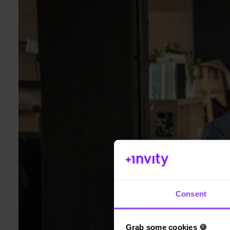
Consent
Grab some cookies 🍪