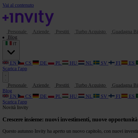
Vai al contenuto
Personale
Aziende
Prestiti
Turbo Acquisto
Guadagna Bi
Blog
IT
EN
CS
DE
PL
HU
NL
SV
FI
ES
Scarica l'app
Personale
Aziende
Prestiti
Turbo Acquisto
Guadagna Bi
Blog
EN
CS
DE
PL
HU
NL
SV
FI
ES
Scarica l'app
Novità Invity
Crescere insieme: nuovi investimenti, nuove opportunità 
Questo autunno Invity ha aperto un nuovo capitolo, con nuovi investi