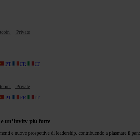
tcoin
Private
PT
FR
IT
tcoin
Private
PT
FR
IT
e un’Invity più forte
menti e nuove prospettive di leadership, contribuendo a plasmare il pa