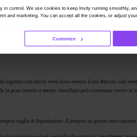
ay in control. We use cookies to keep Invity running smoothly, anal
ne
nt and marketing. You can accept all the cookies, or adjust your
 Se il prezzo è più basso di prima, abbassa il prezzo medio d’acq
Customize
bassa il prezzo a cui scatterebbe la liquidazione. È esattamente
da regolare con Invity resta fisso mentre il tuo Bitcoin vale meno
le la pena tenerlo a mente. Annullare può comunque essere la sc
propria soglia di liquidazione. È proprio su questo meccanismo 
 una previsione né un consiglio finanziario. I rendimenti passat