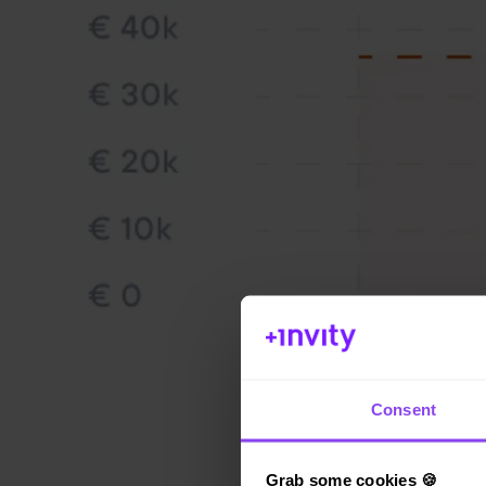
Consent
Grab some cookies 🍪