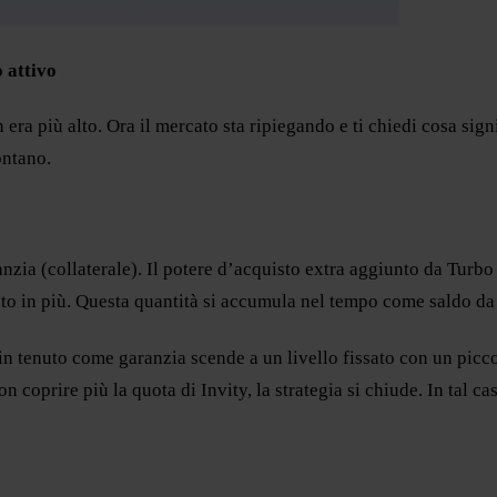
 attivo
ra più alto. Ora il mercato sta ripiegando e ti chiedi cosa sign
ontano.
nzia (collaterale). Il potere d’acquisto extra aggiunto da Turbo
o in più. Questa quantità si accumula nel tempo come saldo da r
n tenuto come garanzia scende a un livello fissato con un piccol
n coprire più la quota di Invity, la strategia si chiude. In tal 