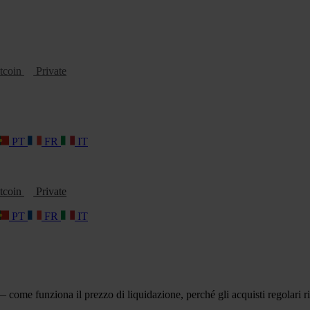
tcoin
Private
PT
FR
IT
tcoin
Private
PT
FR
IT
ome funziona il prezzo di liquidazione, perché gli acquisti regolari ri