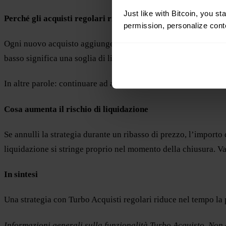
Just like with Bitcoin, you st
Perché gli acquisti regolari riducono il rischio di liquidazio
permission, personalize conte
Ogni nuovo acquisto aggiunge altro Bitcoin alla tua strategia.
basso significa una soglia di liquidazione più bassa.
In altre parole: continuare ad acquistare durante un ribasso ab
Cosa aumenta il rischio di liquidazione
Se annulli la strategia durante un ribasso di prezzo, l’importo 
liquidazione si stringe proprio nel momento della chiusura. Va
In sintesi
Una strategia con Turbo Acquisti regolari riduce nel tempo la 
Informazioni generali sulla funzionalità Turbo Acquisto. Non è