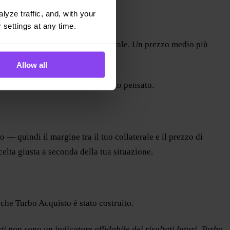
yze traffic, and, with your 
 settings at any time.
uisto sull’intero pool di collaterale. Un prezzo medio più
Allow all
 ciò per cui Turbo Acquisto è stato pensato.
 — quindi il margine tra il tuo collaterale e il prezzo di
elta giusta a seconda della tua situazione.
che Turbo Acquisto è stato costruito.
i non sono un indicatore affidabile dei risultati futuri. Turbo