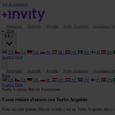
Vai al contenuto
Personale
Aziende
Prestiti
Turbo Acquisto
Guadagna Bi
Blog
IT
EN
CS
DE
PL
HU
NL
SV
FI
ES
Scarica l'app
Personale
Aziende
Prestiti
Turbo Acquisto
Guadagna Bi
Blog
EN
CS
DE
PL
HU
NL
SV
FI
ES
Scarica l'app
Turbo Acquisto
Bitcoin
Formazione
Come restare al sicuro con Turbo Acquisto
Cosa succede quando Bitcoin scende e hai un Turbo Acquisto attivo — c