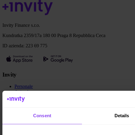
Invity Finance s.r.o.
Kundratka 2359/17a 180 00 Praga 8 Repubblica Ceca
ID azienda: 223 69 775
Invity
Personale
Aziende
Prestiti
Turbo Acquisto
Guadagna Bitcoin
Private
Consent
Details
Company