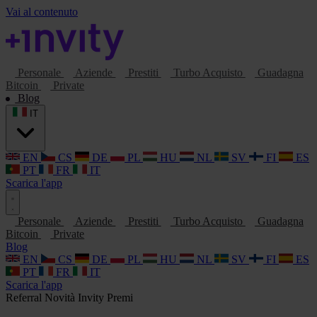
Vai al contenuto
Personale
Aziende
Prestiti
Turbo Acquisto
Guadagna
Bitcoin
Private
Blog
IT
EN
CS
DE
PL
HU
NL
SV
FI
ES
PT
FR
IT
Scarica l'app
Personale
Aziende
Prestiti
Turbo Acquisto
Guadagna
Bitcoin
Private
Blog
EN
CS
DE
PL
HU
NL
SV
FI
ES
PT
FR
IT
Scarica l'app
Referral
Novità Invity
Premi