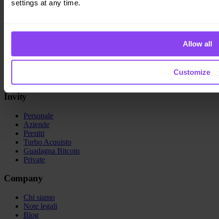
settings at any time.
Invity Finance s.r.o.
Kundratka 2359/17a 180 00 Praga 8 Repubblica Ceca
Allow all
ID azienda: 223 69 775
Customize
Invity
Personale
Aziende
Prestiti
Turbo Acquisto
Guadagna Bitcoin
Private
Company
Chi siamo
Note legali
Blog