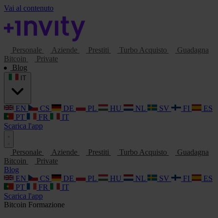
Vai al contenuto
Personale
Aziende
Prestiti
Turbo Acquisto
Guadagna
Bitcoin
Private
Blog
IT
EN
CS
DE
PL
HU
NL
SV
FI
ES
PT
FR
IT
Scarica l'app
Personale
Aziende
Prestiti
Turbo Acquisto
Guadagna
Bitcoin
Private
Blog
EN
CS
DE
PL
HU
NL
SV
FI
ES
PT
FR
IT
Scarica l'app
Bitcoin
Formazione