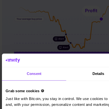
Consent
Details
Come restare al sicuro con Turbo Acquisto
Grab some cookies 🍪
6 giugno 2026
Leggi →
Just like with Bitcoin, you stay in control. We use cookies to 
and, with your permission, personalize content and marketing.