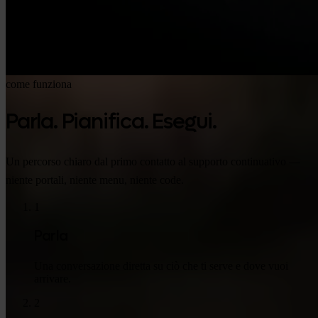
come funziona
Parla. Pianifica. Esegui.
Un percorso chiaro dal primo contatto al supporto continuativo —
niente portali, niente menu, niente code.
1
Parla
Una conversazione diretta su ciò che ti serve e dove vuoi
arrivare.
2