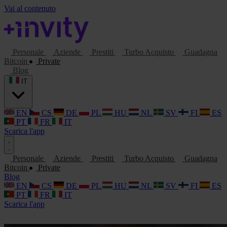
Vai al contenuto
Personale
Aziende
Prestiti
Turbo Acquisto
Guadagna
Bitcoin
Private
Blog
IT
EN
CS
DE
PL
HU
NL
SV
FI
ES
PT
FR
IT
Scarica l'app
Personale
Aziende
Prestiti
Turbo Acquisto
Guadagna
Bitcoin
Private
Blog
EN
CS
DE
PL
HU
NL
SV
FI
ES
PT
FR
IT
Scarica l'app