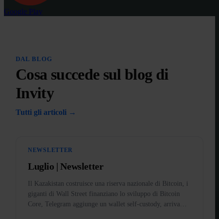
Google Play
DAL BLOG
Cosa succede sul blog di
Invity
Tutti gli articoli →
NEWSLETTER
Luglio | Newsletter
Il Kazakistan costruisce una riserva nazionale di Bitcoin, i
giganti di Wall Street finanziano lo sviluppo di Bitcoin
Core, Telegram aggiunge un wallet self-custody, arriva
BankID nell'app e l'oro messo fuori legge negli USA.