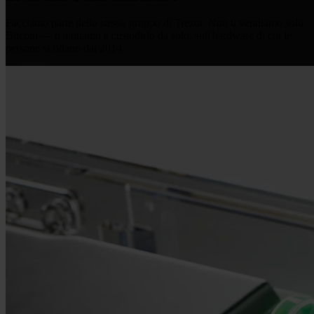
Facciamo parte dello stesso gruppo di Trezor. Non ti vendiamo solo
Bitcoin — ti aiutiamo a custodirlo da solo, sull'hardware di cui le
persone si fidano dal 2014.