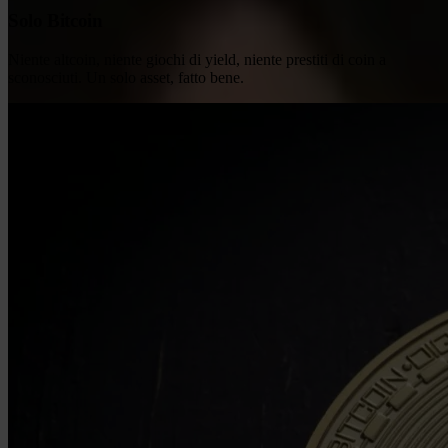
Solo Bitcoin
Niente altcoin, niente giochi di yield, niente prestiti di coin a
sconosciuti. Un solo asset, fatto bene.