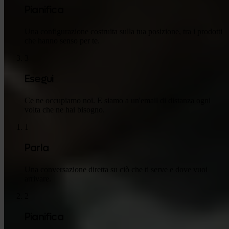
Pianifica
Una configurazione costruita sulla tua posizione, tra i prodotti
che hanno senso per te.
3
Esegui
Ce ne occupiamo noi. E siamo a un'email di distanza ogni
volta che ne hai bisogno.
1
Parla
Una conversazione diretta su ciò che ti serve e dove vuoi
arrivare.
2
Pianifica