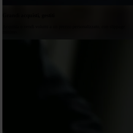
Grandi acquisti, gestiti
Acquista o vendi volumi a un prezzo personalizzato, con slippage
minimo.