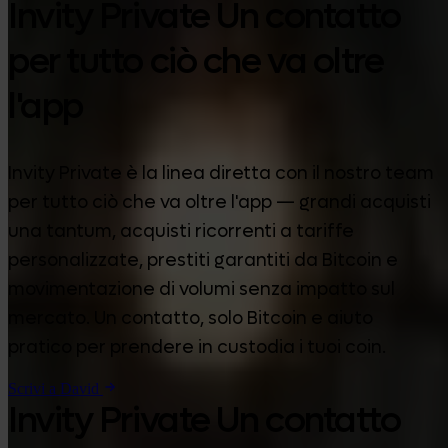
Invity Private Un contatto
per tutto ciò che va oltre
l'app
Invity Private è la linea diretta con il nostro team
per tutto ciò che va oltre l'app — grandi acquisti
una tantum, acquisti ricorrenti a tariffe
personalizzate, prestiti garantiti da Bitcoin e
movimentazione di volumi senza impatto sul
mercato. Un contatto, solo Bitcoin e aiuto
pratico per prendere in custodia i tuoi coin.
Scrivi a David
Invity Private Un contatto