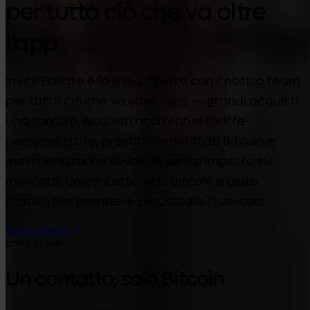
per tutto ciò che va oltre
l'app
Invity Private è la linea diretta con il nostro team
per tutto ciò che va oltre l'app — grandi acquisti
una tantum, acquisti ricorrenti a tariffe
personalizzate, prestiti garantiti da Bitcoin e
movimentazione di volumi senza impatto sul
mercato. Un contatto, solo Bitcoin e aiuto
pratico per prendere in custodia i tuoi coin.
Scrivi a David
invity private
Un contatto, solo Bitcoin