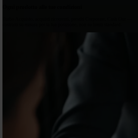
Ogni prodotto alle tue condizioni
Turbo Acquisto, acquisti ricorrenti, prestiti Corporate, Cash Out —
costruiti su misura per la tua posizione, non su limiti standard.