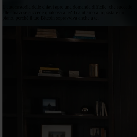
L'autocustodia delle chiavi apre una domanda difficile: che succede
alle chiavi se succede qualcosa a te? Ti aiutiamo a impostare un
piano, perché il tuo Bitcoin sopravviva anche a te.