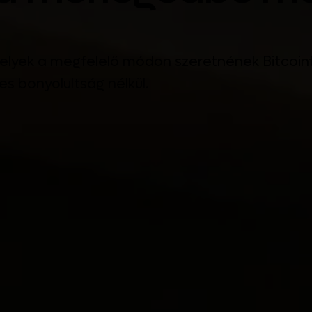
melyek a megfelelő módon szeretnének Bitcoint 
es bonyolultság nélkül.