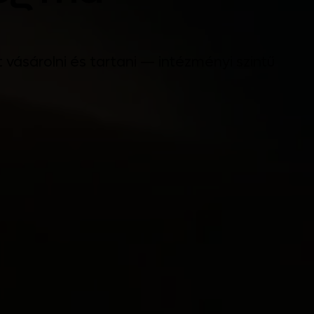
vásárolni és tartani — intézményi szintű