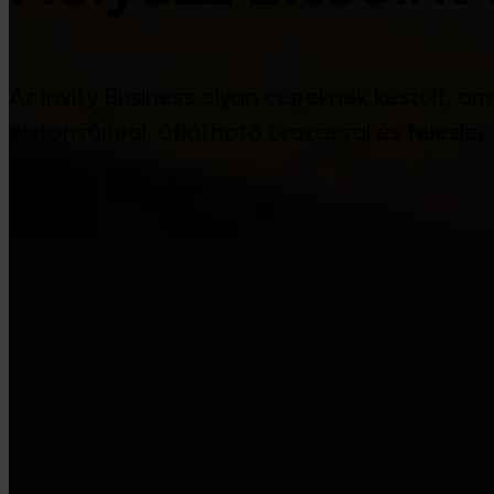
Az Invity Business olyan cégeknek készült, a
biztonsággal, átlátható árazással és felesleg