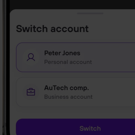
Google Play
Helyezz Bitcoin
Az Invity Business olyan cégeknek készült, a