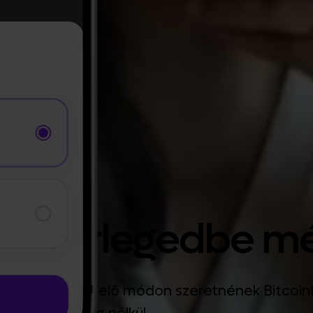
t a mérlegedbe 
melyek a megfelelő módon szeretnének Bitcoint 