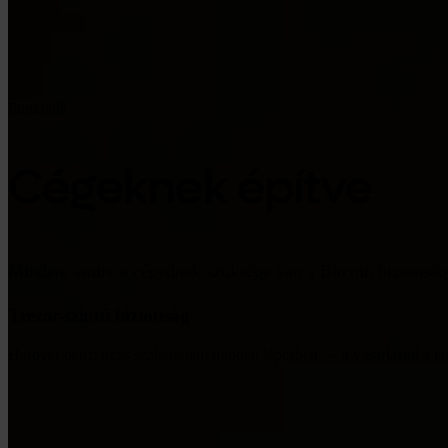
Funkciók
Cégeknek építve
Minden, amire a cégednek szüksége van a Bitcoin biztonság
Trezor-szintű biztonság
Hardver pénztárcás szakértelem minden lépésben — a vásárlástól a tár