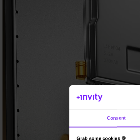
App Store
Consent
Grab some cookies 🍪