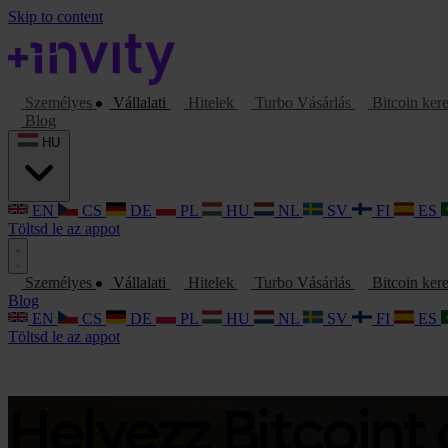
Skip to content
Személyes
Vállalati
Hitelek
Turbo Vásárlás
Bitcoin ker
Blog
HU
EN
CS
DE
PL
HU
NL
SV
FI
ES
Töltsd le az appot
Személyes
Vállalati
Hitelek
Turbo Vásárlás
Bitcoin ker
Blog
EN
CS
DE
PL
HU
NL
SV
FI
ES
Töltsd le az appot
Helyezz Bitcoin