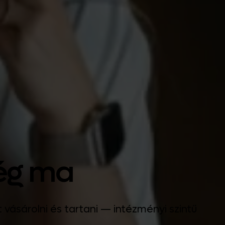
még ma
vásárolni és tartani — intézményi szintű