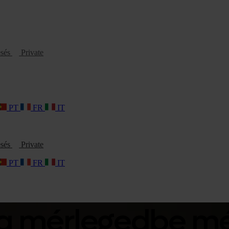
esés
Private
PT
FR
IT
esés
Private
PT
FR
IT
t a mérlegedbe 