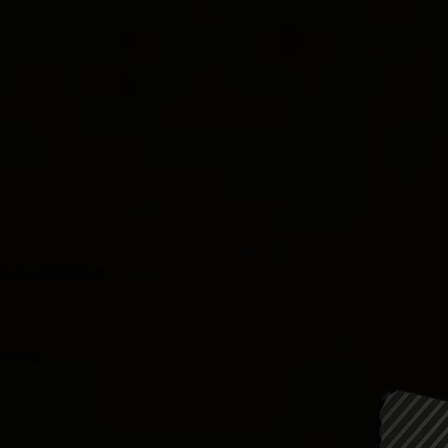
os kezeléséhez.
olásig.