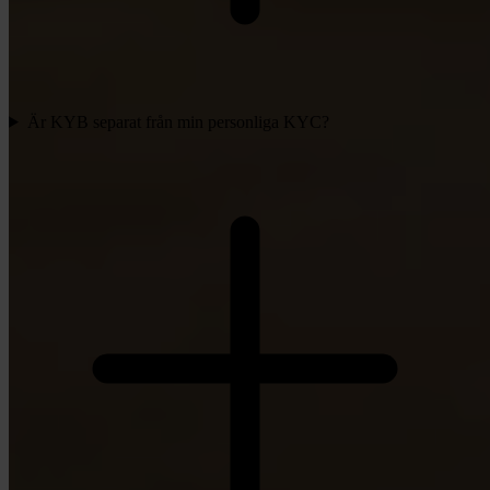
Är KYB separat från min personliga KYC?