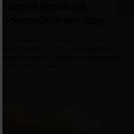
Lägg till Bitcoin på
balansräkningen idag
Invity Business är för företag som vill köpa och
äga Bitcoin på rätt sätt — med säkerhet på
institutionell nivå, transparent prissättning och
utan onödig komplexitet.