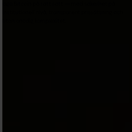
äga Bitcoin på rätt sätt — med säkerhet på
institutionell nivå, transparent prissättning och
utan onödig komplexitet.