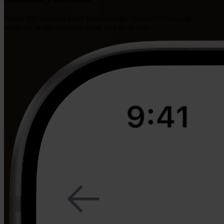
Behåll full kontroll. Inget slutet system. Skicka till din egen
hardware wallet i samma stund som du är redo.