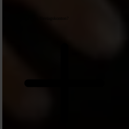
FAQ
Kan jag äga flera företagskonton?