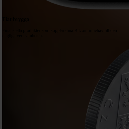
Fiat-brygga
Finansiella produkter som kopplar dina Bitcoin-innehav till den
dagliga verksamheten.