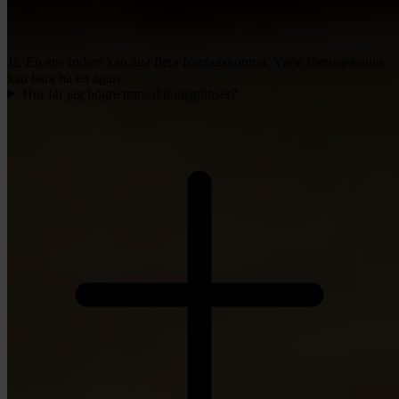
Ja. En användare kan äga flera företagskonton. Varje företagskonto
kan bara ha en ägare.
Hur får jag högre transaktionsgränser?