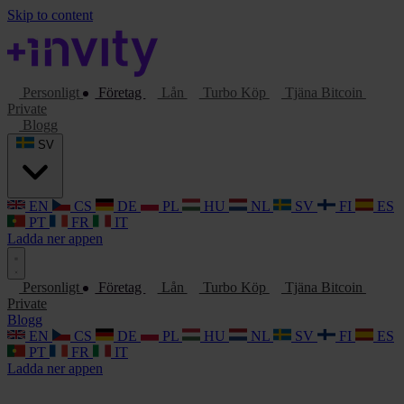
Skip to content
Personligt
Företag
Lån
Turbo Köp
Tjäna Bitcoin
Private
Blogg
SV
EN
CS
DE
PL
HU
NL
SV
FI
ES
PT
FR
IT
Ladda ner appen
Personligt
Företag
Lån
Turbo Köp
Tjäna Bitcoin
Private
Blogg
EN
CS
DE
PL
HU
NL
SV
FI
ES
PT
FR
IT
Ladda ner appen