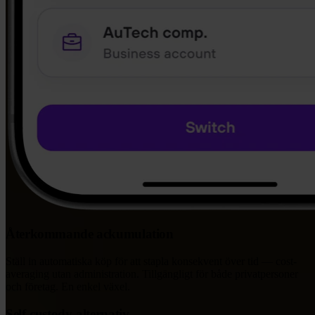
Återkommande ackumulation
Ställ in automatiska köp för att stapla konsekvent över tid — cost-
averaging utan administration. Tillgängligt för både privatpersoner
och företag. En enkel växel.
Self-custody-alternativ