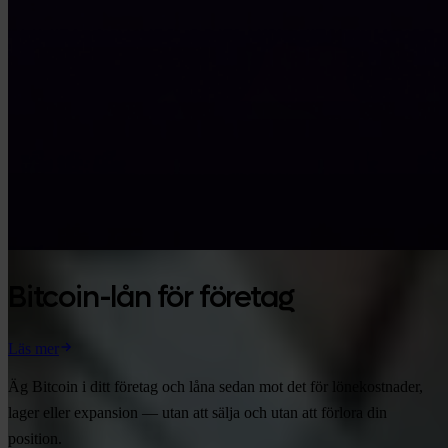
Bitcoin-lån för företag
Läs mer
Äg Bitcoin i ditt företag och låna sedan mot det för lönekostnader,
lager eller expansion — utan att sälja och utan att förlora din
position.