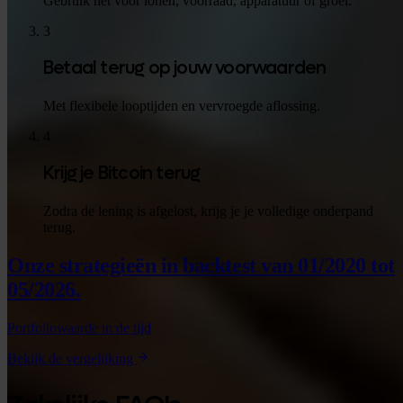
Gebruik het voor lonen, voorraad, apparatuur of groei.
3
Betaal terug op jouw voorwaarden
Met flexibele looptijden en vervroegde aflossing.
4
Krijg je Bitcoin terug
Zodra de lening is afgelost, krijg je je volledige onderpand
terug.
Onze strategieën in backtest
van 01/2020 tot
05/2026.
Portfoliowaarde in de tijd
Bekijk de vergelijking