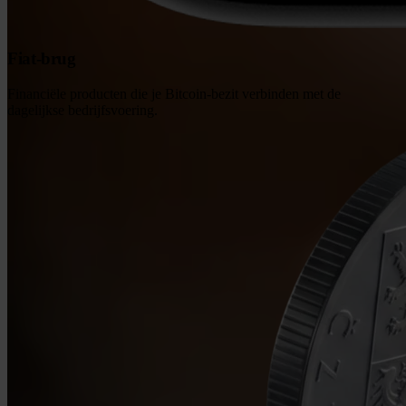
Fiat-brug
Financiële producten die je Bitcoin-bezit verbinden met de
dagelijkse bedrijfsvoering.