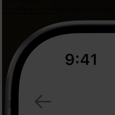
Houd volledige controle. Geen gesloten systeem. Stuur naar je eigen
hardware wallet zodra je klaar bent.