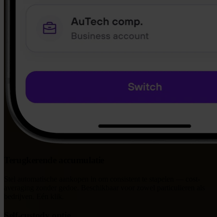
Terugkerende accumulatie
Stel automatische aankopen in om consistent te stapelen — cost-
averaging zonder gedoe. Beschikbaar voor zowel particulieren als
bedrijven. Eén klik.
Self-custody optie