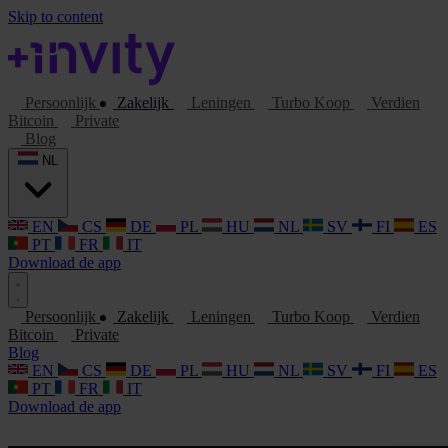
Skip to content
Persoonlijk
Zakelijk
Leningen
Turbo Koop
Verdien
Bitcoin
Private
Blog
NL
EN
CS
DE
PL
HU
NL
SV
FI
ES
PT
FR
IT
Download de app
Persoonlijk
Zakelijk
Leningen
Turbo Koop
Verdien
Bitcoin
Private
Blog
EN
CS
DE
PL
HU
NL
SV
FI
ES
PT
FR
IT
Download de app