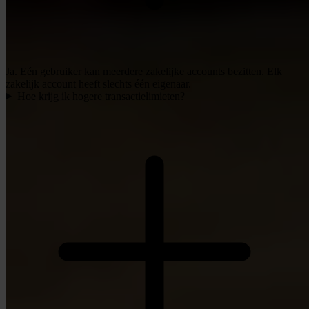
Ja. Eén gebruiker kan meerdere zakelijke accounts bezitten. Elk
zakelijk account heeft slechts één eigenaar.
Hoe krijg ik hogere transactielimieten?