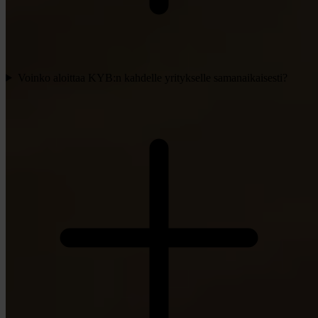
Voinko aloittaa KYB:n kahdelle yritykselle samanaikaisesti?