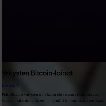
Yritysten Bitcoin-lainat
Lue lisää
Pidä Bitcoinia yrityksessäsi ja lainaa sitä vastaan palkanmaksuun,
varastoon tai laajentumiseen — myymättä ja menettämättä positioasi.