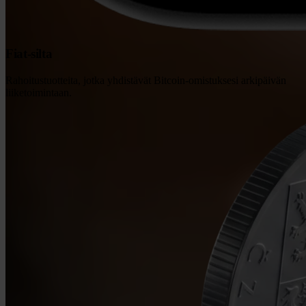
Fiat-silta
Rahoitustuotteita, jotka yhdistävät Bitcoin-omistuksesi arkipäivän
liiketoimintaan.