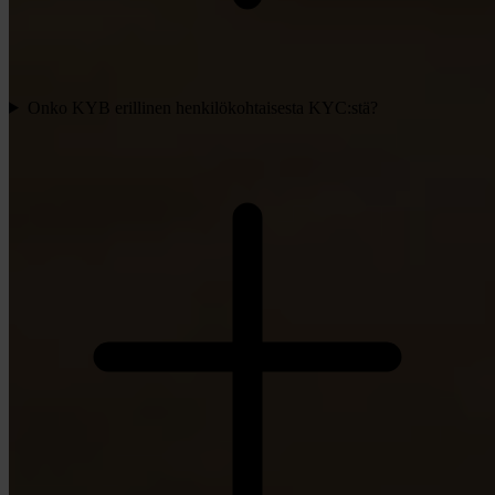
Onko KYB erillinen henkilökohtaisesta KYC:stä?