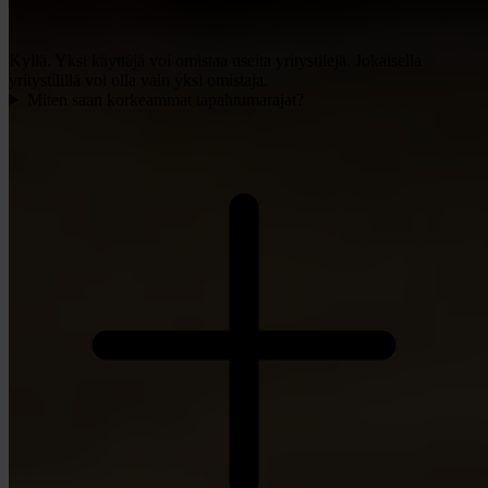
Kyllä. Yksi käyttäjä voi omistaa useita yritystilejä. Jokaisella
yritystilillä voi olla vain yksi omistaja.
Miten saan korkeammat tapahtumarajat?