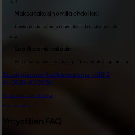
3
Maksa takaisin omilla ehdoillasi
Joustavin laina-ajoin ja ennenaikaisella takaisinmaksulla.
4
Saa Bitcoinisi takaisin
Kun laina on maksettu takaisin, koko vakuutesi vapautetaan.
Strategiamme backtestattuna
välillä
01/2020–05/2026.
Salkun arvo ajan kuluessa
Katso vertailu
Yritystilien FAQ