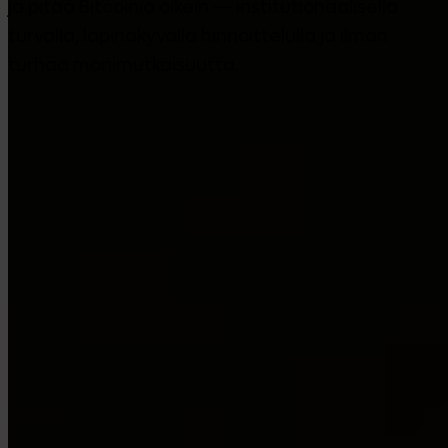
ja pitää Bitcoinia oikein — institutionaalisella
turvalla, läpinäkyvällä hinnoittelulla ja ilman
turhaa monimutkaisuutta.