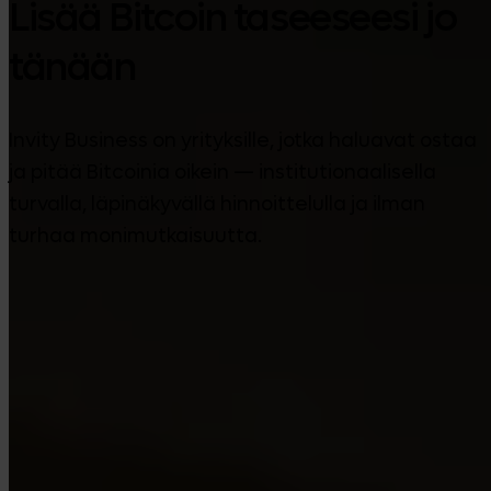
Lisää Bitcoin taseeseesi jo
tänään
Invity Business on yrityksille, jotka haluavat ostaa
ja pitää Bitcoinia oikein — institutionaalisella
turvalla, läpinäkyvällä hinnoittelulla ja ilman
turhaa monimutkaisuutta.