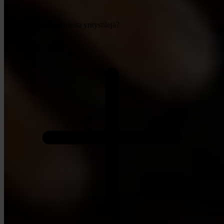
FAQ
Voinko omistaa useita yritystilejä?