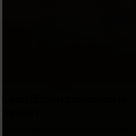
Google Play
Lisää Bitcoin taseeseesi jo
tänään
Invity Business on yrityksille, jotka haluavat ostaa