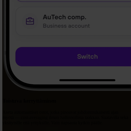
Toistuva kerryttäminen
Aseta automaattiset ostot, jotka pinoavat johdonmukaisesti ajan
myötä — cost-averaging ilman hallinnollista taakkaa. Saatavilla sekä
yksityisille että yrityksille. Vain napsauta kytkin päälle.