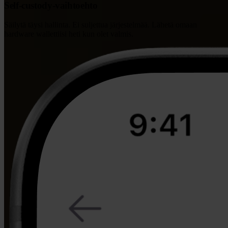
Self-custody-vaihtoehto
Säilytä täysi hallinta. Ei suljettua järjestelmää. Lähetä omaan
hardware wallettiisi heti kun olet valmis.