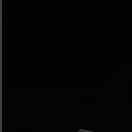
Kaikki, mitä yrityksesi tarvitsee Bitcoinin turvalliseen hallinnointiin.
Trezor-tason turvallisuus
Hardware walletin osaaminen jokaisessa vaiheessa — ostosta
säilytykseen.