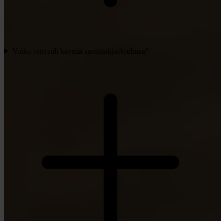
Voiko yritystili käyttää suosittelijaohjelmaa?