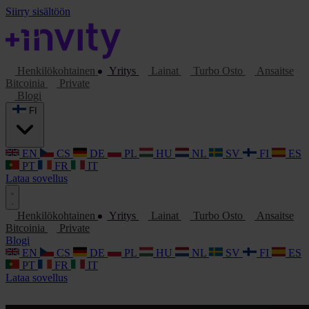
Siirry sisältöön
Henkilökohtainen
Yritys
Lainat
Turbo Osto
Ansaitse
Bitcoinia
Private
Blogi
FI
EN
CS
DE
PL
HU
NL
SV
FI
ES
PT
FR
IT
Lataa sovellus
Henkilökohtainen
Yritys
Lainat
Turbo Osto
Ansaitse
Bitcoinia
Private
Blogi
EN
CS
DE
PL
HU
NL
SV
FI
ES
PT
FR
IT
Lataa sovellus