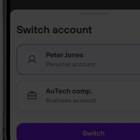
Google Play
Añade Bitcoin a
Invity Business es para empresas que quieren