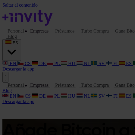
Saltar al contenido
Personal
Empresas
Préstamos
Turbo Compra
Gana Bitc
Blog
ES
EN
CS
DE
PL
HU
NL
SV
FI
ES
Descargar la app
Personal
Empresas
Préstamos
Turbo Compra
Gana Bitc
Blog
EN
CS
DE
PL
HU
NL
SV
FI
ES
Descargar la app
Añade Bitcoin a