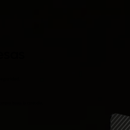
esas
seguridad.
ompra hasta la custodia.