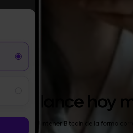
 tu balance hoy 
 comprar y mantener Bitcoin de la forma corre