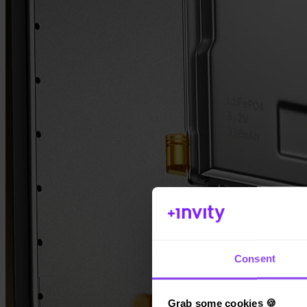
App Store
Consent
Grab some cookies 🍪