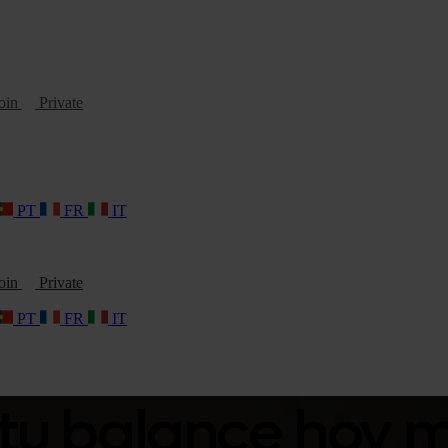
oin
Private
PT
FR
IT
oin
Private
PT
FR
IT
 tu balance hoy 