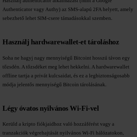
Használj authenticator alkalmazást (mint a Google
Authenticator vagy Authy) az SMS-alapú 2FA helyett, amely
sebezhető lehet SIM-csere támadásokkal szemben.
Használj hardwarewallet-et tároláshoz
Soha ne hagyj nagy mennyiségű Bitcoint hosszú távon egy
tőzsdén. A tőzsdéket meg lehet hekkelni. A hardwarewallet
offline tartja a privát kulcsaidat, és ez a legbiztonságosabb
módja jelentős mennyiségű Bitcoin tárolásának.
Légy óvatos nyilvános Wi-Fi-vel
Kerüld a kripto fiókjaidhoz való hozzáférést vagy a
tranzakciók végrehajtását nyilvános Wi-Fi hálózatokon,