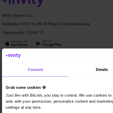
Invity Finance s.r.o.
Kundratka 2359/17a 180 00 Prága 8 Cseh Köztársaság
Cégazonosító: 223 69 775
Invity
Személyes
Consent
Details
Vállalati
Kölcsönök
Turbo Vásárlás
Bitcoin keresése
Grab some cookies 🍪
Private
Just like with Bitcoin, you stay in control. We use cookies to 
Company
and, with your permission, personalize content and marketing.
settings at any time.
Rólunk