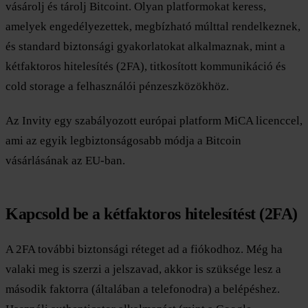
vásárolj és tárolj Bitcoint. Olyan platformokat keress,
amelyek engedélyezettek, megbízható múlttal rendelkeznek,
és standard biztonsági gyakorlatokat alkalmaznak, mint a
kétfaktoros hitelesítés (2FA), titkosított kommunikáció és
cold storage a felhasználói pénzeszközökhöz.
Az Invity egy szabályozott európai platform MiCA licenccel,
ami az egyik legbiztonságosabb módja a Bitcoin
vásárlásának az EU-ban.
Kapcsold be a kétfaktoros hitelesítést (2FA)
A 2FA további biztonsági réteget ad a fiókodhoz. Még ha
valaki meg is szerzi a jelszavad, akkor is szüksége lesz a
második faktorra (általában a telefonodra) a belépéshez.