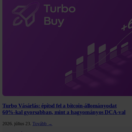
Turbo Vásárlás: építsd fel a bitcoin-állományodat
60%-kal gyorsabban, mint a hagyományos DCA-val
2026. július 23.
Tovább →