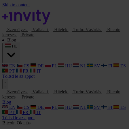
Skip to content
Személyes
Vállalati
Hitelek
Turbo Vásárlás
Bitcoin
keresés
Private
Blog
HU
EN
CS
DE
PL
HU
NL
SV
FI
ES
PT
FR
IT
Töltsd le az appot
Személyes
Vállalati
Hitelek
Turbo Vásárlás
Bitcoin
keresés
Private
Blog
EN
CS
DE
PL
HU
NL
SV
FI
ES
PT
FR
IT
Töltsd le az appot
Bitcoin
Oktatás