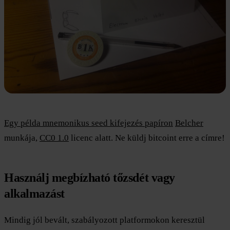
Egy példa mnemonikus seed kifejezés papíron
Belcher
munkája,
CC0 1.0
licenc alatt. Ne küldj bitcoint erre a címre!
Használj megbízható tőzsdét vagy
alkalmazást
Mindig jól bevált, szabályozott platformokon keresztül