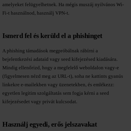
amelyeket felügyelhetnek. Ha mégis muszáj nyilvános Wi-
Fi-t használnod, használj VPN-t.
Ismerd fel és kerüld el a phishinget
A phishing támadások megpróbálnak rábírni a
bejelentkezési adataid vagy seed kifejezésed kiadására.
Mindig ellenőrizd, hogy a megfelelő weboldalon vagy-e
(figyelmesen nézd meg az URL-t), soha ne kattints gyanús
linkekre e-mailekben vagy üzenetekben, és emlékezz:
egyetlen legitim szolgáltatás sem fogja kérni a seed
kifejezésedet vagy privát kulcsodat.
Használj egyedi, erős jelszavakat