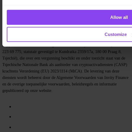
Media
Affiliate
Vacatures
Allow all
Contact
Privacybeleid
Algemene voorwaarden
Cookiebeleid
Customize
Cookie-instellingen
Cryptoactivadiensten worden geleverd door Invity Finance s.r.o. (ID-nr.
223 69 775, statutair gevestigd te Kundratka 2359/17a, 180 00 Praag 8,
Tsjechië), die over een vergunning beschikt en onder toezicht staat van de
Tsjechische Nationale Bank als aanbieder van cryptoactivadiensten (CASP)
krachtens Verordening (EU) 2023/1114 (MiCA). De levering van deze
diensten wordt beheerst door de Algemene Voorwaarden van Invity Finance
en de overige toepasselijke voorwaarden, beleidsregels en informatie
gepubliceerd op onze website.