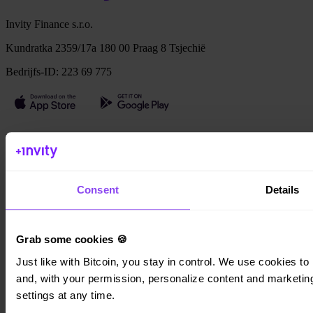
Invity Finance s.r.o.
Kundratka 2359/17a 180 00 Praag 8 Tsjechië
Bedrijfs-ID: 223 69 775
Invity
Persoonlijk
Zakelijk
Consent
Details
Leningen
Turbo Koop
Verdien Bitcoin
Private
Grab some cookies 🍪
Company
Just like with Bitcoin, you stay in control. We use cookies to 
and, with your permission, personalize content and marketing.
Over ons
Juridisch
settings at any time.
Blog