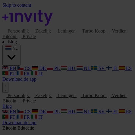
Skip to content
Persoonlijk
Zakelijk
Leningen
Turbo Koop
Verdien
Bitcoin
Private
Blog
NL
EN
CS
DE
PL
HU
NL
SV
FI
ES
PT
FR
IT
Download de app
Persoonlijk
Zakelijk
Leningen
Turbo Koop
Verdien
Bitcoin
Private
Blog
EN
CS
DE
PL
HU
NL
SV
FI
ES
PT
FR
IT
Download de app
Bitcoin
Educatie