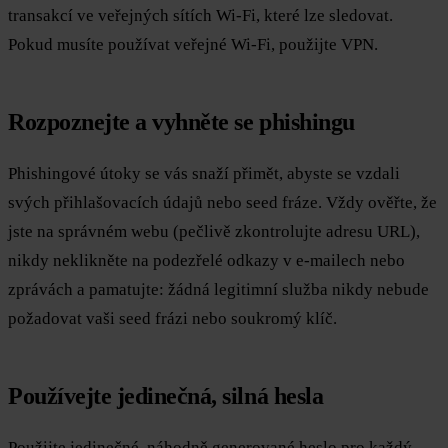
transakcí ve veřejných sítích Wi-Fi, které lze sledovat.
Pokud musíte používat veřejné Wi-Fi, použijte VPN.
Rozpoznejte a vyhněte se phishingu
Phishingové útoky se vás snaží přimět, abyste se vzdali
svých přihlašovacích údajů nebo seed fráze. Vždy ověřte, že
jste na správném webu (pečlivě zkontrolujte adresu URL),
nikdy neklikněte na podezřelé odkazy v e-mailech nebo
zprávách a pamatujte: žádná legitimní služba nikdy nebude
požadovat vaši seed frázi nebo soukromý klíč.
Používejte jedinečná, silná hesla
Použijte jedinečné, náhodně generované heslo pro každý