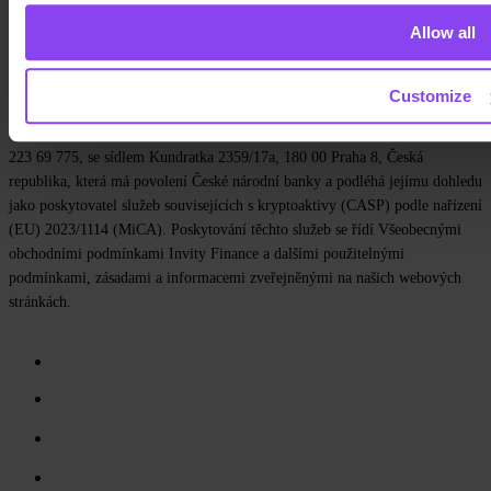
Kariéra
Allow all
Kontakt
Zásady ochrany osobních údajů
Všeobecné obchodní podmínky
Cookies
Nastavení cookies
Customize
Služby v oblasti kryptoaktiv poskytuje společnost Invity Finance s.r.o., IČO
223 69 775, se sídlem Kundratka 2359/17a, 180 00 Praha 8, Česká
republika, která má povolení České národní banky a podléhá jejímu dohledu
jako poskytovatel služeb souvisejících s kryptoaktivy (CASP) podle nařízení
(EU) 2023/1114 (MiCA). Poskytování těchto služeb se řídí Všeobecnými
obchodními podmínkami Invity Finance a dalšími použitelnými
podmínkami, zásadami a informacemi zveřejněnými na našich webových
stránkách.