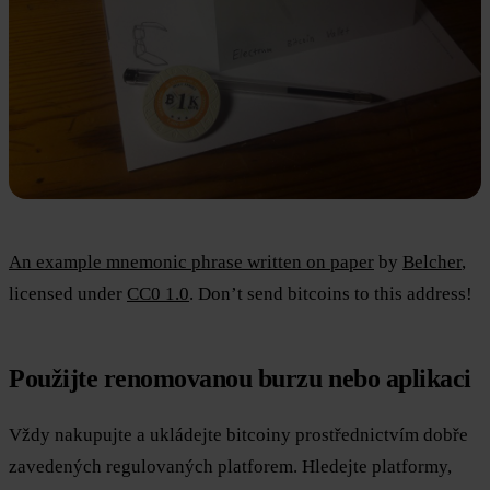
An example mnemonic phrase written on paper
by
Belcher
,
licensed under
CC0 1.0
. Don’t send bitcoins to this address!
Použijte renomovanou burzu nebo aplikaci
Vždy nakupujte a ukládejte bitcoiny prostřednictvím dobře
zavedených regulovaných platforem. Hledejte platformy,