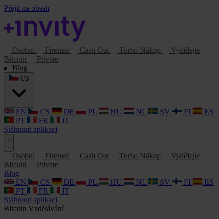
Přejít na obsah
Osobní
Firemní
Cash Out
Turbo Nákup
Vydělejte
Bitcoin
Private
Blog
CS
EN
CS
DE
PL
HU
NL
SV
FI
ES
PT
FR
IT
Stáhnout aplikaci
Osobní
Firemní
Cash Out
Turbo Nákup
Vydělejte
Bitcoin
Private
Blog
EN
CS
DE
PL
HU
NL
SV
FI
ES
PT
FR
IT
Stáhnout aplikaci
Bitcoin
Vzdělávání