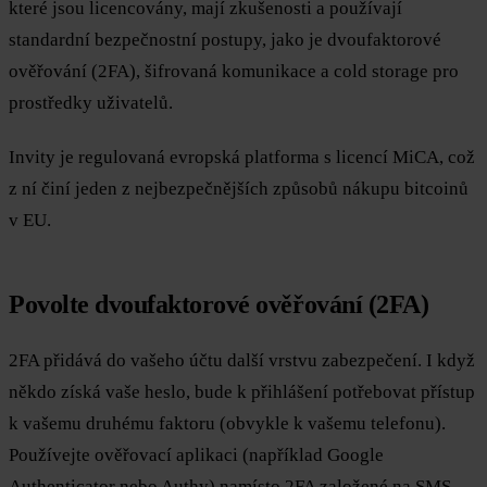
které jsou licencovány, mají zkušenosti a používají
standardní bezpečnostní postupy, jako je dvoufaktorové
ověřování (2FA), šifrovaná komunikace a cold storage pro
prostředky uživatelů.
Invity je regulovaná evropská platforma s licencí MiCA, což
z ní činí jeden z nejbezpečnějších způsobů nákupu bitcoinů
v EU.
Povolte dvoufaktorové ověřování (2FA)
2FA přidává do vašeho účtu další vrstvu zabezpečení. I když
někdo získá vaše heslo, bude k přihlášení potřebovat přístup
k vašemu druhému faktoru (obvykle k vašemu telefonu).
Používejte ověřovací aplikaci (například Google
Authenticator nebo Authy) namísto 2FA založené na SMS —