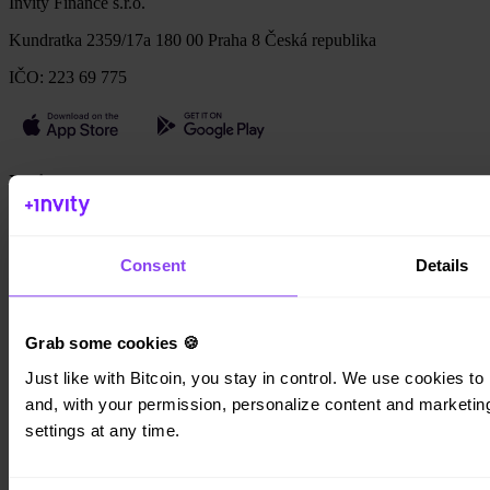
Invity Finance s.r.o.
Kundratka 2359/17a 180 00 Praha 8 Česká republika
IČO: 223 69 775
Invity
Osobní účet
Firemní účty
Cash Out
Consent
Details
Turbo Nákup
Vydělejte Bitcoin
Private
Grab some cookies 🍪
Společnost
Just like with Bitcoin, you stay in control. We use cookies to 
and, with your permission, personalize content and marketing.
O nás
Právní informace
settings at any time.
Blog
Média
Affiliate