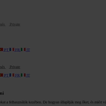
esés
Private
PT
FR
IT
esés
Private
PT
FR
IT
ni
tokat a felhasználók kezében. De hogyan állapítják meg őket, és miért v