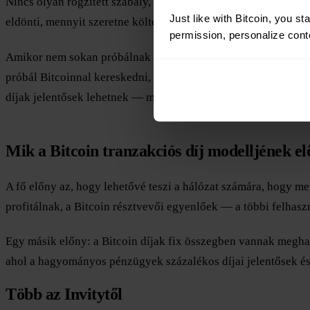
Nincs olyan rögzített szabály, amely meghatározná, mennyibe k
Just like with Bitcoin, you st
eldönti, mennyit szeretne költeni, és a bányászok döntik el, h
permission, personalize conte
Amikor nem sokan próbálnak Bitcoint költeni, kisebb a forgal
próbál Bitcoinnal kereskedni, a legmagasabb díjjal rendelkező
díjak jelentősek lehetnek — magas aktivitású időszakokban 
Mik a Bitcoin tranzakciós díj modelljének el
A fő előny az, hogy lehetővé teszi a hálózat számára, hogy m
profitálnak, a Bitcoin résztvevői egyenlőek — a többi felhasz
Egy másik előny: a Bitcoin díjak fix összegben vannak meghatá
ahol a hagyományos pénzügyek százalékos díjai jelentősek és
Több az Invitytől