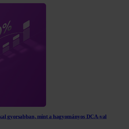
%-kal gyorsabban, mint a hagyományos DCA-val