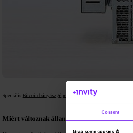
Speciális
Bitcoin bányászgépek
új tranzakciók validálására.
C
Consent
Miért változnak állandóan a Bitcoin tranzakc
Grab some cookies 🍪