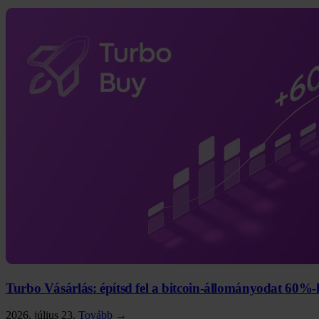
Turbo Vásárlás: építsd fel a bitcoin-állományodat 60
2026. július 23.
Tovább →