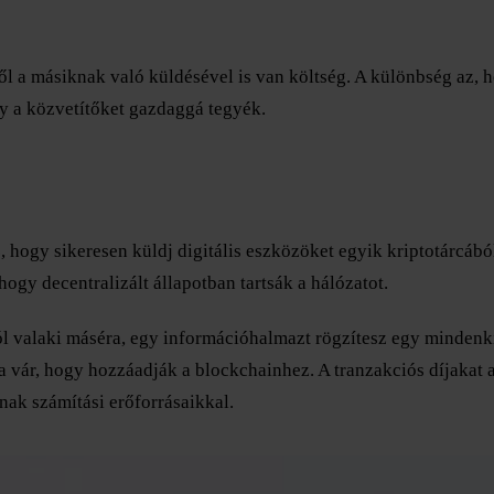
l a másiknak való küldésével is van költség. A különbség az, ho
gy a közvetítőket gazdaggá tegyék.
, hogy sikeresen küldj digitális eszközöket egyik kriptotárcábó
 hogy decentralizált állapotban tartsák a hálózatot.
ól valaki máséra, egy információhalmazt rögzítesz egy mindenki
ra vár, hogy hozzáadják a blockchainhez. A tranzakciós díjakat 
nak számítási erőforrásaikkal.