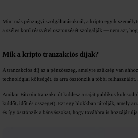
Mint más pénzügyi szolgáltatásoknál, a kripto egyik személytő
a széles körű részvétel ösztönzését szolgálják — nem azt, ho
Mik a kripto tranzakciós díjak?
A tranzakciós díj az a pénzösszeg, amelyre szükség van ahhoz
technológiai költségét, és arra ösztönzik a többi felhasználót,
Amikor Bitcoin tranzakciót küldesz a saját publikus kulcsodr
küldőt, időt és összeget). Ezt egy blokkban tárolják, amely ar
és így ösztönzik a bányászokat, hogy továbbra is hozzájárulja