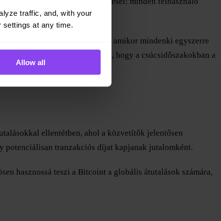
gében a kínálat és kereslet kérdései: minden felhasználó
yze traffic, and, with your 
 settings at any time.
bárki sok pénzt költene. Azonban amikor mindenki egyszerre
 jutalmat akarják. Ez azt jelenti, hogy a csúcsidőszakokban a
Allow all
alásokkal ellentétben, ahol a közvetítők jelentősen
y potenciálisan tranzakciós díjat kapjanak jutalomként.
en hasznossá teszi a Bitcoint a globális átutalások számára,