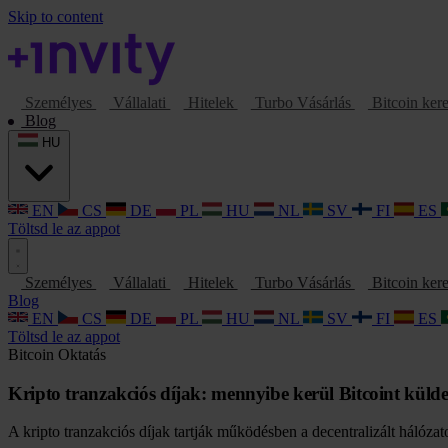
Skip to content
Személyes
Vállalati
Hitelek
Turbo Vásárlás
Bitcoin ker
Blog
HU
EN
CS
DE
PL
HU
NL
SV
FI
ES
Töltsd le az appot
Személyes
Vállalati
Hitelek
Turbo Vásárlás
Bitcoin ker
Blog
EN
CS
DE
PL
HU
NL
SV
FI
ES
Töltsd le az appot
Bitcoin
Oktatás
Kripto tranzakciós díjak: mennyibe kerül Bitcoint külde
A kripto tranzakciós díjak tartják működésben a decentralizált hálóza