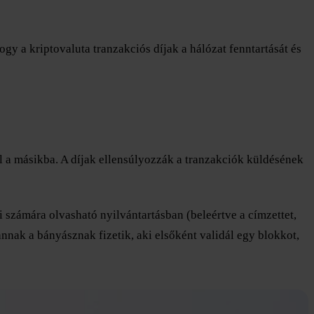
gy a kriptovaluta tranzakciós díjak a hálózat fenntartását és
l a másikba. A díjak ellensúlyozzák a tranzakciók küldésének
 számára olvasható nyilvántartásban (beleértve a címzettet,
annak a bányásznak fizetik, aki elsőként validál egy blokkot,