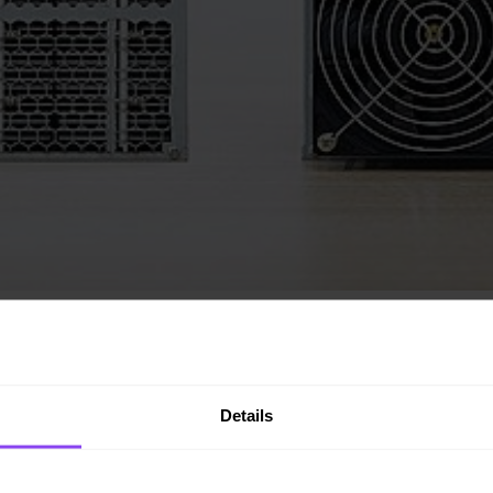
anaan
,
CC BY-SA 4.0
licenc alatt.
Details
iós díjai?