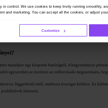
erül egy Bitcoin tranzakció küldése. A tranzakciós díjak lénye
ay in control. We use cookies to keep Invity running smoothly, anal
ogy a javasolt díj eléggé jövedelmező-e.
nt and marketing. You can accept all the cookies, or adjust your
om, és a blokkokat gyorsan meg lehet erősíteni anélkül, hogy 
 tranzakciók prioritást kapnak, mivel a bányászok a legnagyobb
Customize
átlagosan 37–59 dollár körül mozognak.
őnyei?
entes maradjon egy központi hatóságtól. A hagyományos pénzátut
nálót egyszerűen az ösztönzi az erőforrásaik megosztására, hog
rozva, függetlenül attól, mekkora összeget küldesz. Ez különös
 prohibitívek lehetnek.