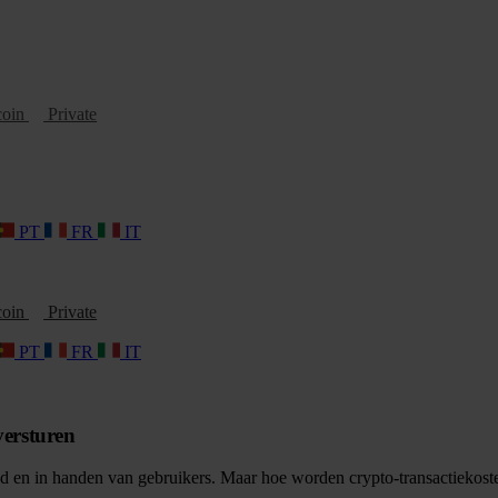
coin
Private
PT
FR
IT
coin
Private
PT
FR
IT
versturen
nd en in handen van gebruikers. Maar hoe worden crypto-transactiekos