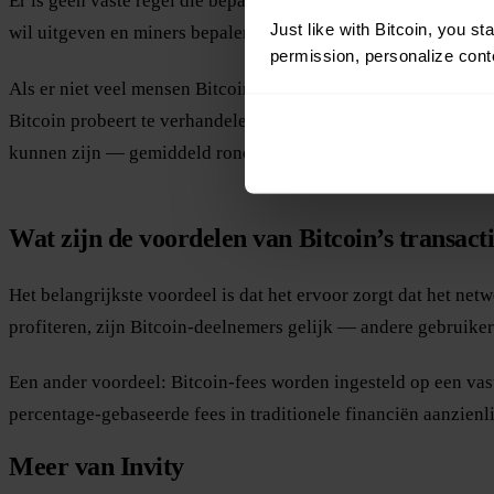
Er is geen vaste regel die bepaalt hoeveel een Bitcoin-transac
Just like with Bitcoin, you st
wil uitgeven en miners bepalen of de voorgestelde fee genoeg
permission, personalize conte
Als er niet veel mensen Bitcoin proberen uit te geven, is er 
Bitcoin probeert te verhandelen, krijgen transacties met de ho
kunnen zijn — gemiddeld rond $37–$59 tijdens periodes van h
Wat zijn de voordelen van Bitcoin’s transac
Het belangrijkste voordeel is dat het ervoor zorgt dat het netw
profiteren, zijn Bitcoin-deelnemers gelijk — andere gebruike
Een ander voordeel: Bitcoin-fees worden ingesteld op een vast
percentage-gebaseerde fees in traditionele financiën aanzienli
Meer van Invity