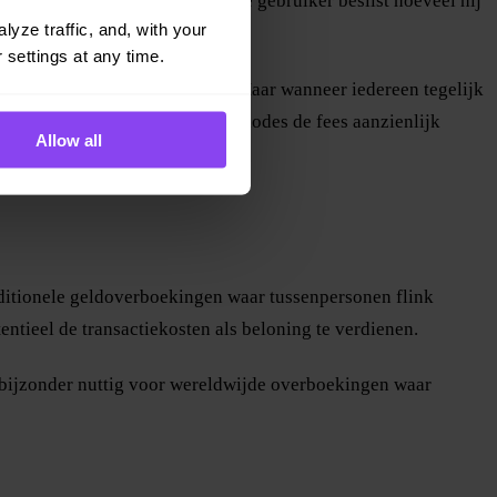
kwestie van vraag en aanbod: elke gebruiker beslist hoeveel hij
yze traffic, and, with your 
 settings at any time.
dat iemand veel geld uitgeeft. Maar wanneer iedereen tegelijk
Dit betekent dat tijdens piekperiodes de fees aanzienlijk
Allow all
 traditionele geldoverboekingen waar tussenpersonen flink
ntieel de transactiekosten als beloning te verdienen.
in bijzonder nuttig voor wereldwijde overboekingen waar