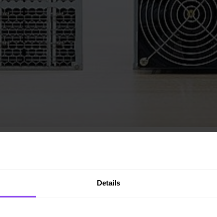
et valideren van nieuwe transacties. Door
Canaan
, gelicentiee
Details
ten voortdurend?