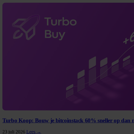
Turbo Koop: Bouw je bitcoinstack 60% sneller op da
23 juli 2026
Lees →