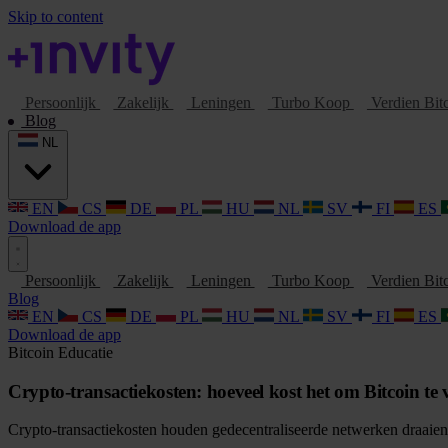
Skip to content
Persoonlijk
Zakelijk
Leningen
Turbo Koop
Verdien Bit
Blog
NL
EN
CS
DE
PL
HU
NL
SV
FI
ES
Download de app
Persoonlijk
Zakelijk
Leningen
Turbo Koop
Verdien Bit
Blog
EN
CS
DE
PL
HU
NL
SV
FI
ES
Download de app
Bitcoin
Educatie
Crypto-transactiekosten: hoeveel kost het om Bitcoin te 
Crypto-transactiekosten houden gedecentraliseerde netwerken draaie