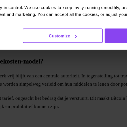
tie kost om te versturen. Transactiekosten zijn in essentie een 
ay in control. We use cookies to keep Invity running smoothly, anal
 beloning oplevert.
nt and marketing. You can accept all the cookies, or adjust your
minder verkeer en kunnen blokken snel worden bevestigd zonder 
ogste fees voorrang, omdat miners de grootste beloning willen. 
Customize
oge activiteit.
tiekosten-model?
erk vrij blijft van een centrale autoriteit. In tegenstelling tot
rs worden simpelweg verleid om hun middelen te lenen door pote
 tarief, ongeacht het bedrag dat je verstuurt. Dit maakt Bitco
jk en prohibitief kunnen zijn.