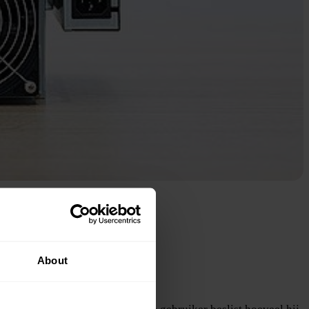
rd onder
CC BY-SA 4.0
.
About