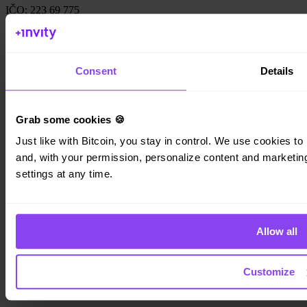
IČO: 223 69 775
Consent
Details
Invity
Osobní účet
Firemní účty
Grab some cookies 🍪
Cash Out
Turbo Nákup
Just like with Bitcoin, you stay in control. We use cookies to 
Vydělejte Bitcoin
and, with your permission, personalize content and marketing.
Private
settings at any time.
Společnost
O nás
Právní informace
Allow all
Blog
Média
Affiliate
Customize
Kariéra
Kontakt