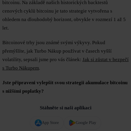
bitcoinu. Na základě našich historických backtestů
cenových cyklů bitcoinu je tato strategie vytvořena s
ohledem na dlouhodobý horizont, obvykle v rozmezí 1 až 5
let.
Bitcoinové trhy jsou známé svými výkyvy. Pokud
přemýšlíte, jak Turbo Nákup používat v časech vyšší
volatility, sepsali jsme pro vás článek:
Jak si zůstat v bezpečí
s Turbo Nákupem
.
Jste připraveni vylepšit svou strategii akumulace bitcoinu
s nižšími poplatky?
Stáhněte si naši aplikaci
App Store
Google Play