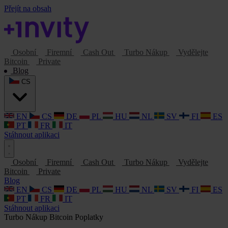
Přejít na obsah
Osobní
Firemní
Cash Out
Turbo Nákup
Vydělejte
Bitcoin
Private
Blog
CS
EN
CS
DE
PL
HU
NL
SV
FI
ES
PT
FR
IT
Stáhnout aplikaci
Osobní
Firemní
Cash Out
Turbo Nákup
Vydělejte
Bitcoin
Private
Blog
EN
CS
DE
PL
HU
NL
SV
FI
ES
PT
FR
IT
Stáhnout aplikaci
Turbo Nákup
Bitcoin
Poplatky