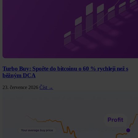
Turbo Buy: Spořte do bitcoinu o 60 % rychleji než s
běžným DCA
23. července 2026
Číst →