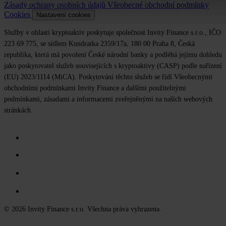
Zásady ochrany osobních údajů
Všeobecné obchodní podmínky
Cookies
Nastavení cookies
Služby v oblasti kryptoaktiv poskytuje společnost Invity Finance s.r.o., IČO
223 69 775, se sídlem Kundratka 2359/17a, 180 00 Praha 8, Česká
republika, která má povolení České národní banky a podléhá jejímu dohledu
jako poskytovatel služeb souvisejících s kryptoaktivy (CASP) podle nařízení
(EU) 2023/1114 (MiCA). Poskytování těchto služeb se řídí Všeobecnými
obchodními podmínkami Invity Finance a dalšími použitelnými
podmínkami, zásadami a informacemi zveřejněnými na našich webových
stránkách.
© 2026 Invity Finance s.r.o. Všechna práva vyhrazena.