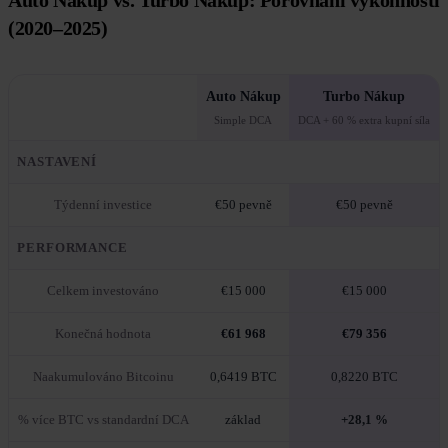
Auto Nákup vs. Turbo Nákup: Porovnání výkonnosti
(2020–2025)
Auto Nákup
Turbo Nákup
Simple DCA
DCA + 60 % extra kupní síla
NASTAVENÍ
Týdenní investice
€50 pevně
€50 pevně
PERFORMANCE
Celkem investováno
€15 000
€15 000
Konečná hodnota
€61 968
€79 356
Naakumulováno Bitcoinu
0,6419 BTC
0,8220 BTC
% více BTC vs standardní DCA
základ
+28,1 %