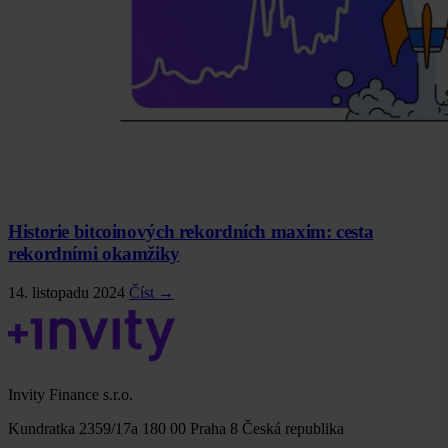
Historie bitcoinových rekordních maxim: cesta
rekordními okamžiky
14. listopadu 2024
Číst →
Invity Finance s.r.o.
Kundratka 2359/17a 180 00 Praha 8 Česká republika