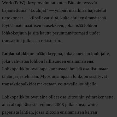
Work (PoW) -kryptovaluutat kuten Bitcoin pysyvät
hajautettuina. “Louhijat” — ympäri maailmaa hajautetut
tietokoneet — kilpailevat siitä, kuka ehtii ensimmäisenä
löytää matemaattisen lausekkeen, joka lisää lohkon
lohkoketjuun ja sitä kautta peruuttamattomasti uudet
transaktiot julkiseen rekisteriin.
Lohkopalkkio
on määrä kryptoa, joka annetaan louhijalle,
joka vahvistaa lohkon laillisuuden ensimmäisenä.
Lohkopalkkiot ovat tapa kannustaa ihmisiä osallistumaan
tähän järjestelmään. Myös uusimpaan lohkoon sisältyvät
transaktiopalkkiot maksetaan voittavalle louhijalle.
Lohkopalkkiot ovat aina olleet osa Bitcoinin ydinrakennetta,
aina alkuperäisestä, vuonna 2008 julkaistusta white
paperista lähtien, jossa Bitcoin ensimmäisen kerran