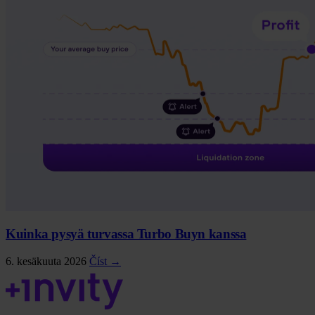
Kuinka pysyä turvassa Turbo Buyn kanssa
6. kesäkuuta 2026
Číst →