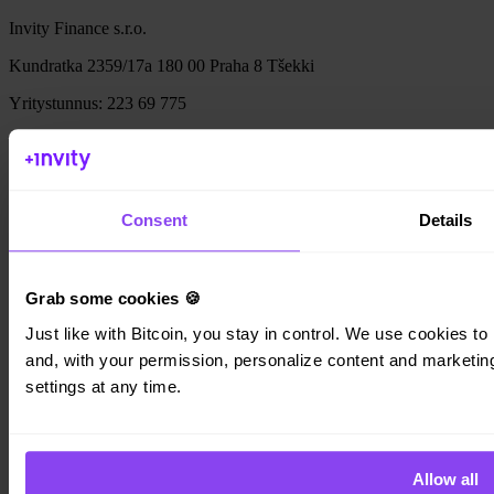
Invity Finance s.r.o.
Kundratka 2359/17a 180 00 Praha 8 Tšekki
Yritystunnus: 223 69 775
Invity
Consent
Details
Henkilökohtainen
Yritys
Lainat
Grab some cookies 🍪
Turbo Osto
Ansaitse Bitcoinia
Just like with Bitcoin, you stay in control. We use cookies to 
Private
and, with your permission, personalize content and marketing.
settings at any time.
Company
Tietoja
Lakitiedot
Blogi
Allow all