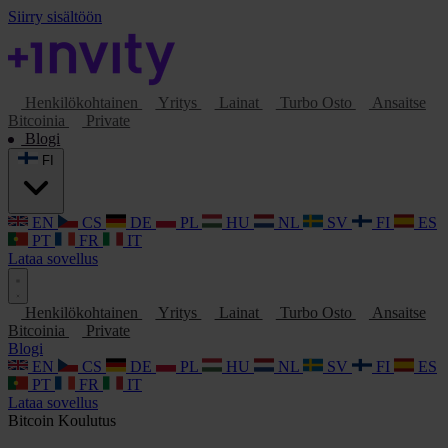
Siirry sisältöön
Henkilökohtainen
Yritys
Lainat
Turbo Osto
Ansaitse
Bitcoinia
Private
Blogi
FI
EN
CS
DE
PL
HU
NL
SV
FI
ES
PT
FR
IT
Lataa sovellus
Henkilökohtainen
Yritys
Lainat
Turbo Osto
Ansaitse
Bitcoinia
Private
Blogi
EN
CS
DE
PL
HU
NL
SV
FI
ES
PT
FR
IT
Lataa sovellus
Bitcoin
Koulutus