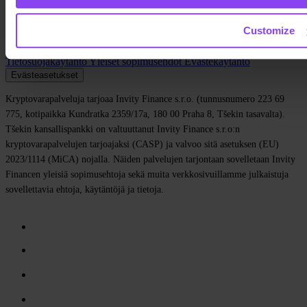
Media
Affiliate
Ura
Customize
Yhteystiedot
Tietosuojakäytäntö
Yleiset sopimusehdot
Evästekäytäntö
Evästeasetukset
Kryptovarapalveluja tarjoaa Invity Finance s.r.o. (tunnusnumero 223 69
775, kotipaikka Kundratka 2359/17a, 180 00 Praha 8, Tšekin tasavalta).
Tšekin kansallispankki on valtuuttanut Invity Finance s.r.o:n
kryptovarapalvelujen tarjoajaksi (CASP) ja valvoo sitä asetuksen (EU)
2023/1114 (MiCA) nojalla. Näiden palvelujen tarjontaan sovelletaan Invity
Financen yleisiä sopimusehtoja sekä muita verkkosivuillamme julkaistuja
sovellettavia ehtoja, käytäntöjä ja tietoja.