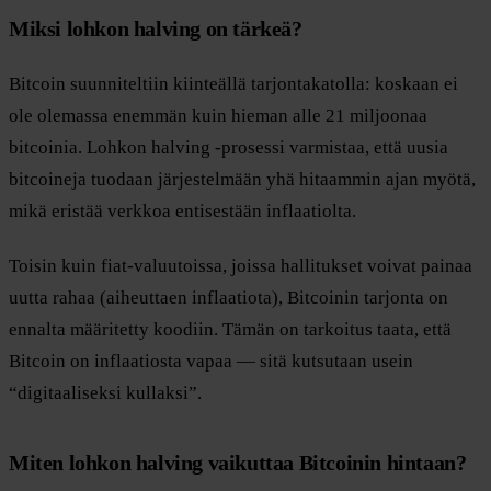
Miksi lohkon halving on tärkeä?
Bitcoin suunniteltiin kiinteällä tarjontakatolla: koskaan ei
ole olemassa enemmän kuin hieman alle 21 miljoonaa
bitcoinia. Lohkon halving -prosessi varmistaa, että uusia
bitcoineja tuodaan järjestelmään yhä hitaammin ajan myötä,
mikä eristää verkkoa entisestään inflaatiolta.
Toisin kuin fiat-valuutoissa, joissa hallitukset voivat painaa
uutta rahaa (aiheuttaen inflaatiota), Bitcoinin tarjonta on
ennalta määritetty koodiin. Tämän on tarkoitus taata, että
Bitcoin on inflaatiosta vapaa — sitä kutsutaan usein
“digitaaliseksi kullaksi”.
Miten lohkon halving vaikuttaa Bitcoinin hintaan?