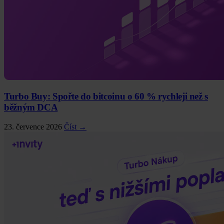
Turbo Buy: Spořte do bitcoinu o 60 % rychleji než s
běžným DCA
23. července 2026
Číst →