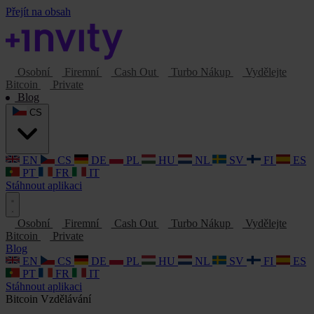
Přejít na obsah
Osobní
Firemní
Cash Out
Turbo Nákup
Vydělejte
Bitcoin
Private
Blog
CS
EN
CS
DE
PL
HU
NL
SV
FI
ES
PT
FR
IT
Stáhnout aplikaci
Osobní
Firemní
Cash Out
Turbo Nákup
Vydělejte
Bitcoin
Private
Blog
EN
CS
DE
PL
HU
NL
SV
FI
ES
PT
FR
IT
Stáhnout aplikaci
Bitcoin
Vzdělávání