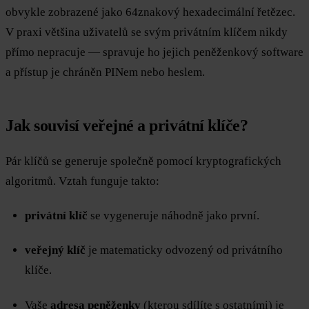
obvykle zobrazené jako 64znakový hexadecimální řetězec.
V praxi většina uživatelů se svým privátním klíčem nikdy
přímo nepracuje — spravuje ho jejich peněženkový software
a přístup je chráněn PINem nebo heslem.
Jak souvisí veřejné a privátní klíče?
Pár klíčů se generuje společně pomocí kryptografických
algoritmů. Vztah funguje takto:
privátní klíč
se vygeneruje náhodně jako první.
veřejný klíč
je matematicky odvozený od privátního
klíče.
Vaše
adresa peněženky
(kterou sdílíte s ostatními) je