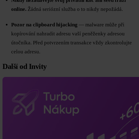
Nikdy nezadávejte svůj privátní klíč ani seed frázi
online.
Žádná seriózní služba o to nikdy nepožádá.
Pozor na clipboard hijacking
— malware může při
kopírování nahradit adresu vaší peněženky adresou
útočníka. Před potvrzením transakce vždy zkontrolujte
celou adresu.
Další od Invity