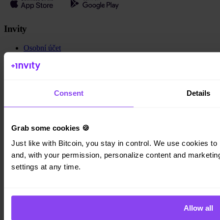
Invity
Osobní účet
Firemní účty
Cash Out
Turbo Nákup
Vydělejte Bitcoin
Private
Consent
Details
Společnost
Grab some cookies 🍪
O nás
Právní informace
Just like with Bitcoin, you stay in control. We use cookies to 
Blog
and, with your permission, personalize content and marketing.
Média
Affiliate
settings at any time.
Kariéra
Kontakt
Zásady ochrany osobních údajů
Všeobecné obchodní podmínky
Allow all
Cookies
Nastavení cookies