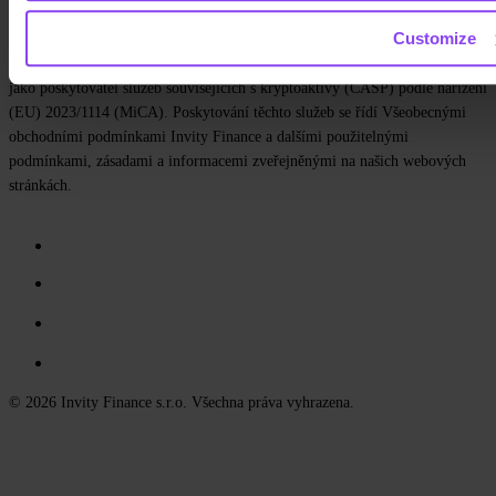
Služby v oblasti kryptoaktiv poskytuje společnost Invity Finance s.r.o., IČO
Customize
223 69 775, se sídlem Kundratka 2359/17a, 180 00 Praha 8, Česká
republika, která má povolení České národní banky a podléhá jejímu dohledu
jako poskytovatel služeb souvisejících s kryptoaktivy (CASP) podle nařízení
(EU) 2023/1114 (MiCA). Poskytování těchto služeb se řídí Všeobecnými
obchodními podmínkami Invity Finance a dalšími použitelnými
podmínkami, zásadami a informacemi zveřejněnými na našich webových
stránkách.
© 2026 Invity Finance s.r.o. Všechna práva vyhrazena.