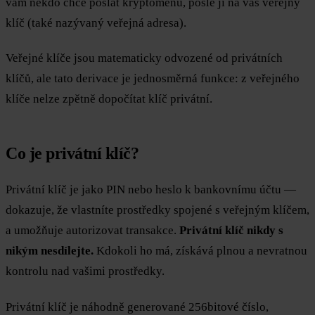
vám někdo chce poslat kryptoměnu, pošle ji na váš veřejný
klíč (také nazývaný veřejná adresa).
Veřejné klíče jsou matematicky odvozené od privátních
klíčů, ale tato derivace je jednosměrná funkce: z veřejného
klíče nelze zpětně dopočítat klíč privátní.
Co je privátní klíč?
Privátní klíč je jako PIN nebo heslo k bankovnímu účtu —
dokazuje, že vlastníte prostředky spojené s veřejným klíčem,
a umožňuje autorizovat transakce.
Privátní klíč nikdy s
nikým nesdílejte.
Kdokoli ho má, získává plnou a nevratnou
kontrolu nad vašimi prostředky.
Privátní klíč je náhodně generované 256bitové číslo,